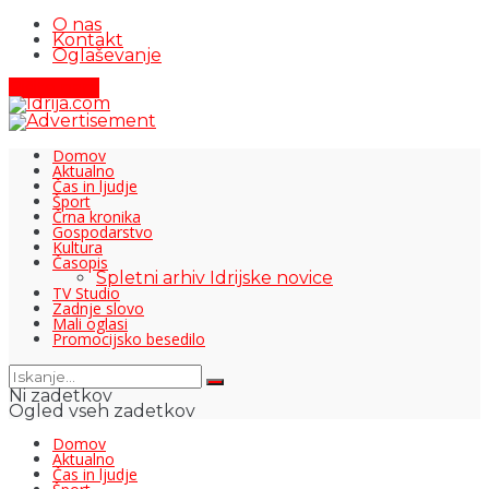
O nas
Kontakt
Oglaševanje
Pišite nam
Domov
Aktualno
Čas in ljudje
Šport
Črna kronika
Gospodarstvo
Kultura
Časopis
Spletni arhiv Idrijske novice
TV Studio
Zadnje slovo
Mali oglasi
Promocijsko besedilo
Ni zadetkov
Ogled vseh zadetkov
Domov
Aktualno
Čas in ljudje