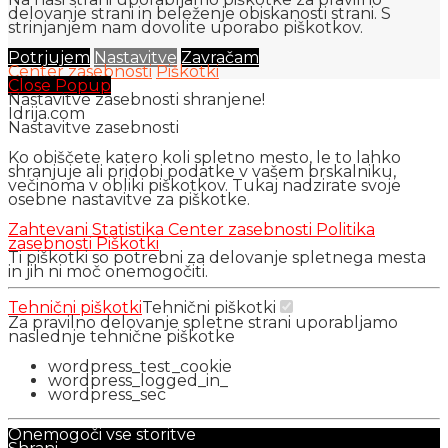
delovanje strani in beleženje obiskanosti strani. S
strinjanjem nam dovolite uporabo piškotkov.
Potrjujem
Nastavitve
Zavračam
Center zasebnosti
Piškotki
Close Popup
Nastavitve zasebnosti shranjene!
Idrija.com
Nastavitve zasebnosti
Ko obiščete katero koli spletno mesto, le to lahko
shranjuje ali pridobi podatke v vašem brskalniku,
večinoma v obliki piškotkov. Tukaj nadzirate svoje
osebne nastavitve za piškotke.
Zahtevani
Statistika
Center zasebnosti
Politika
zasebnosti
Piškotki
Ti piškotki so potrebni za delovanje spletnega mesta
in jih ni moč onemogočiti.
Tehnični piškotki
Tehnični piškotki
Za pravilno delovanje spletne strani uporabljamo
naslednje tehnične piškotke
wordpress_test_cookie
wordpress_logged_in_
wordpress_sec
Onemogoči vse storitve