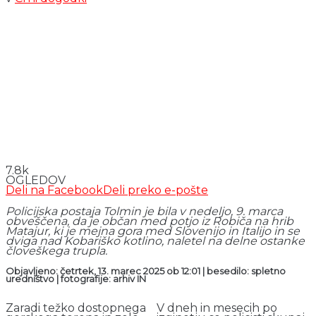
7.8k
OGLEDOV
Deli na Facebook
Deli preko e-pošte
Policijska postaja Tolmin je bila v nedeljo, 9. marca
obveščena, da je občan med potjo iz Robiča na hrib
Matajur, ki je mejna gora med Slovenijo in Italijo in se
dviga nad Kobariško kotlino, naletel na delne ostanke
človeškega trupla.
Objavljeno: četrtek, 13. marec 2025 ob 12:01 | besedilo: spletno
uredništvo | fotografije: arhiv IN
Zaradi težko dostopnega
V dneh in mesecih po