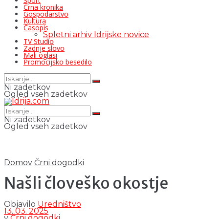
Šport
Črna kronika
Gospodarstvo
Kultura
Časopis
Spletni arhiv Idrijske novice
TV Studio
Zadnje slovo
Mali oglasi
Promocijsko besedilo
Ni zadetkov
Ogled vseh zadetkov
Ni zadetkov
Ogled vseh zadetkov
Domov
Črni dogodki
Našli človeško okostje
Objavilo
Uredništvo
13. 03. 2025
v
Črni dogodki