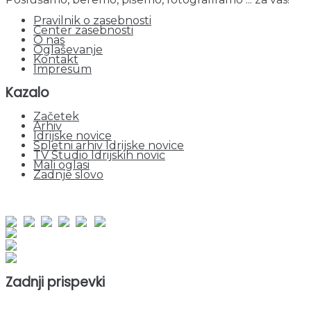
Pravilnik o zasebnosti
Center zasebnosti
O nas
Oglaševanje
Kontakt
Impresum
Kazalo
Začetek
Arhiv
Idrijske novice
Spletni arhiv Idrijske novice
TV Studio Idrijskih novic
Mali oglasi
Zadnje slovo
obiskov od 1. januarja 2026
Obiskovalcev skupaj : 956681
Prikazov skupaj : 2539992
Trenutno : 79
Zadnji prispevki