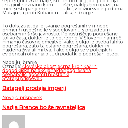
septembra 2012 dalje, ko
informaciji, da ga policija
je izginil neznano kam
išče, naključno opazili na
med sestopanjem iz
ulici, v bližini svojega doma
Matajurja proti Kobaridu.
ali kje drugje.
To dokazuje, da je iskanje pogrešanih v mnogo
primerih uspešno le v sodelovanju s prizadetimi
osebami in širšo javnostjo. Policisti iščejo pogrešane
toliko časa, dokler je to potrebno. V Sloveniji namreč
nimamo časovne omejitve, kako dolgo je oseba lahko
pogrešana, zato ta ostane pogrešana, dokler ni
najdena živa ali mrtva. Tako dolgo se v policijskih
evidencah ohranjajo tudi podatki o pogrešani osebi.
Nadaljuj branje
Oznake:
človeško okostje
črna kronika
črni
dogodki
iskalna akcija
najden
pogrešana
oseba
policija
posmrtni ostanki
Starejši prispevek
Batagelj prodaja imperij
Novejši prispevek
Nadja Brence bo še ravnateljica