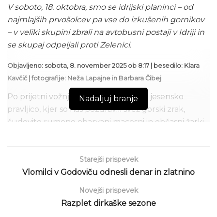
V soboto, 18. oktobra, smo se idrijski planinci – od
najmlajših prvošolcev pa vse do izkušenih gornikov
– v veliki skupini zbrali na avtobusni postaji v Idriji in
se skupaj odpeljali proti Zelenici.
Objavljeno: sobota, 8. november 2025 ob 8:17 | besedilo: Klara
Kavčič | fotografije: Neža Lapajne in Barbara Čibej
Po prijetni vožnji smo prispeli v pravo jesensko
Nadaljuj branje
pravljico, kjer so nas pozdravili svež gorski zrak,
čudovito rumeno obarvani macesni in občasni žarki
sonca. Skupaj smo ugriznili v kolena naravnost
navzgor proti Domu na Zelenici. Med potjo smo
veselo šteli planinske markacije in občudovali
Starejši prispevek
razglede na okoliške vrhove. Planinci z vodniškega
Vlomilci v Godoviču odnesli denar in zlatnino
odseka so odhiteli naprej, mi pa za njimi. Ko smo
Novejši prispevek
končno zagledali tako težko pričakovano kočo, je
Razplet dirkaške sezone
seveda sledila malica, nato pa smo se razživeli na