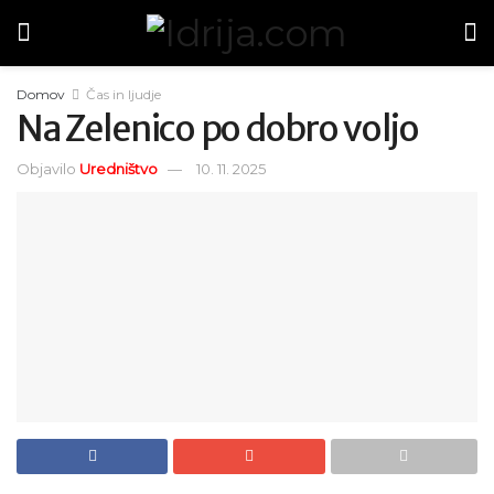
Domov
Čas in ljudje
Na Zelenico po dobro voljo
Objavilo
Uredništvo
10. 11. 2025