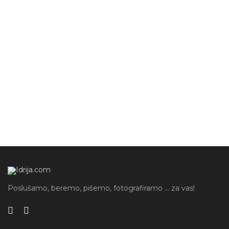
mladinski odsek
PD Idrija
planinsko društvo
pohod
vreme
zelenica
Poslušamo, beremo, pišemo, fotografiramo ... za vas!