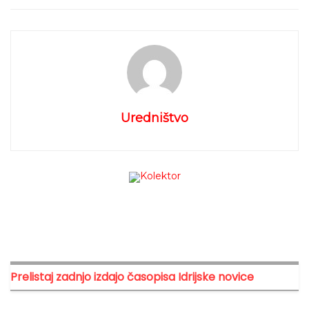
igrišču, se spuščali po »zipline-u«, lovili in igrali
različne igre, hkrati pa smo se tudi malo izobrazili;
spoznali smo bližnje gore, nekdanje smučišče in
zanimivosti tega območja. Medtem so planinci z
vodniškega odseka uživali na sončnem grebenu
proti Ljubeljšici. Dan smo preživeli v sproščenem,
veselem in sončnem vzdušju … polnem smeha,
Uredništvo
druženja, znanja in naravnih lepot. Prava planinska
sobota, ki nas je napolnila z energijo in dobrim
razpoloženjem.
Prelistaj zadnjo izdajo časopisa Idrijske novice
Oznake:
ideja za izlet
izlet
kam danes