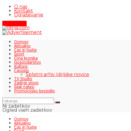
O nas
Kontakt
Oglaševanje
Pišite nam
Domov
Aktualno
Čas in ljudje
Šport
Črna kronika
Gospodarstvo
Kultura
Časopis
Spletni arhiv Idrijske novice
TV Studio
Zadnje slovo
Mali oglasi
Promocijsko besedilo
Ni zadetkov
Ogled vseh zadetkov
Domov
Aktualno
Čas in ljudje