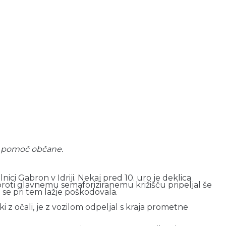
 za pomoč občane.
ici Gabron v Idriji. Nekaj pred 10. uro je deklica
roti glavnemu semaforiziranemu križišču pripeljal še
 se pri tem lažje poškodovala.
ki z očali, je z vozilom odpeljal s kraja prometne