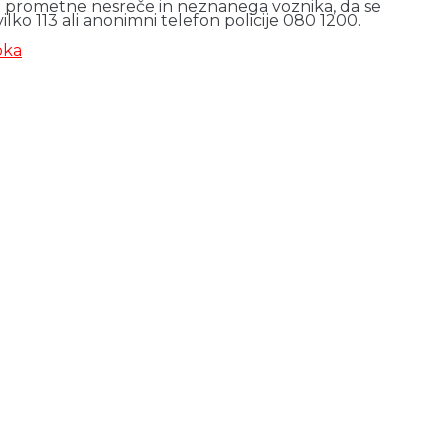
idce prometne nesreče in neznanega voznika, da se
vilko 113 ali anonimni telefon policije 080 1200.
oka