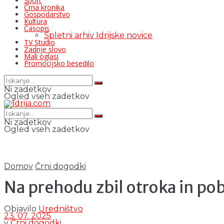
Šport
Črna kronika
Gospodarstvo
Kultura
Časopis
Spletni arhiv Idrijske novice
TV Studio
Zadnje slovo
Mali oglasi
Promocijsko besedilo
Ni zadetkov
Ogled vseh zadetkov
Ni zadetkov
Ogled vseh zadetkov
Domov
Črni dogodki
Na prehodu zbil otroka in po
Objavilo
Uredništvo
23. 07. 2025
v
Črni dogodki