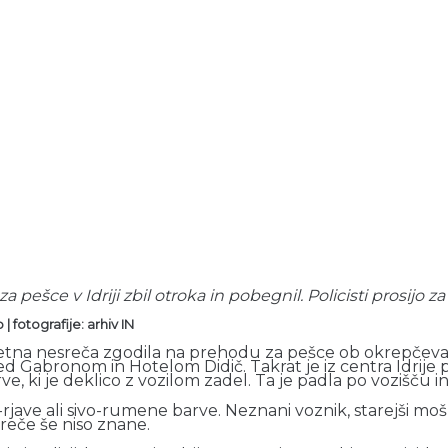
 za pešce v Idriji zbil otroka in pobegnil. Policisti prosijo
vo
|
fotografije: arhiv IN
rometna nesreča zgodila na prehodu za pešce ob okrepčevaln
Gabronom in Hotelom Didič. Takrat je iz centra Idrije p
, ki je deklico z vozilom zadel. Ta je padla po vozišču in
o-rjave ali sivo-rumene barve. Neznani voznik, starejši moš
reče še niso znane.