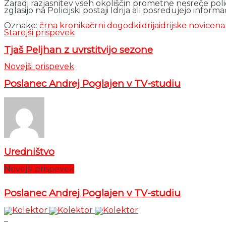
Zaradi razjasnitev vseh okoliščin prometne nesreče poli
zglasijo na Policijski postaji Idrija ali posredujejo info
Oznake:
črna kronika
črni dogodki
idrija
idrijske novice
na
Starejši prispevek
Tjaš Peljhan z uvrstitvijo sezone
Novejši prispevek
Poslanec Andrej Poglajen v TV-studiu
Uredništvo
Novejši prispevek
Poslanec Andrej Poglajen v TV-studiu