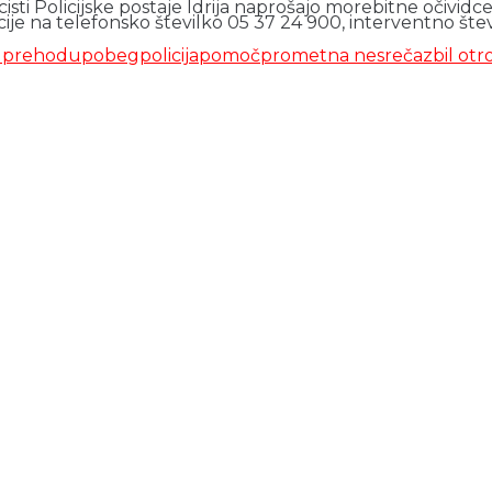
cisti Policijske postaje Idrija naprošajo morebitne očiv
rmacije na telefonsko številko 05 37 24 900, interventno šte
 prehodu
pobeg
policija
pomoč
prometna nesreča
zbil otr