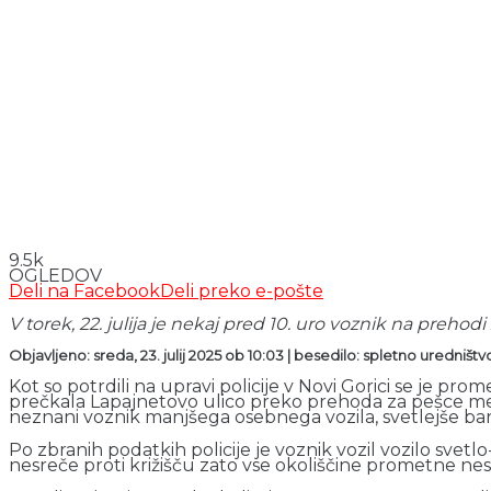
9.5k
OGLEDOV
Deli na Facebook
Deli preko e-pošte
V torek, 22. julija je nekaj pred 10. uro voznik na prehodi
Objavljeno: sreda, 23. julij 2025 ob 10:03 | besedilo: spletno uredništ
Kot so potrdili na upravi policije v Novi Gorici se je p
prečkala Lapajnetovo ulico preko prehoda za pešce med 
neznani voznik manjšega osebnega vozila, svetlejše barve
Po zbranih podatkih policije je voznik vozil vozilo svetl
nesreče proti križišču zato vse okoliščine prometne nes