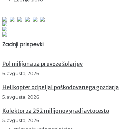
obiskov od 1. januarja 2026
Obiskovalcev skupaj : 940859
Prikazov skupaj : 2512936
Trenutno : 22
Zadnji prispevki
Pol milijona za prevoze šolarjev
6. avgusta, 2026
Helikopter odpeljal poškodovanega gozdarja
5. avgusta, 2026
Kolektor za 252 milijonov gradi avtocesto
5. avgusta, 2026