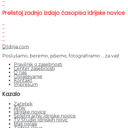
Prelistaj zadnjo izdajo časopisa Idrijske novice
Poslušamo, beremo, pišemo, fotografiramo ... za vas!
Pravilnik o zasebnosti
Center zasebnosti
O nas
Oglaševanje
Kontakt
Impresum
Kazalo
Začetek
Arhiv
Idrijske novice
Spletni arhiv Idrijske novice
TV Studio Idrijskih novic
Mali oglasi
Zadnje slovo