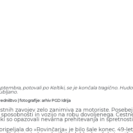
septembra, potovali po Keltiki, se je končala tragično. H
ubljano.
uredništvo
|
fotografije: arhiv PGD Idrija
 cestnih zavojev zelo zanimiva za motoriste. Posebe
posobnosti in vozijo na robu dovoljenega. Cestne 
i, ki so opazovali nevarna prehitevanja in spretnos
pripeljala do »Rovinčarja« je bilo šale konec. 49-le