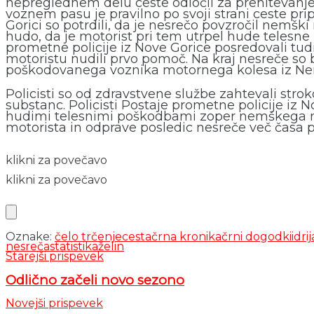
nepreglednem delu ceste odločil za prehitevanje 
voznem pasu je pravilno po svoji strani ceste pri
Gorici so potrdili, da je nesrečo povzročil nemški
hudo, da je motorist pri tem utrpel hude telesne 
prometne policije iz Nove Gorice posredovali tu
motoristu nudili prvo pomoč. Na kraj nesreče so b
poškodovanega voznika motornega kolesa iz Nemčije
Policisti so od zdravstvene službe zahtevali stro
substanc. Policisti Postaje prometne policije iz
hudimi telesnimi poškodbami zoper nemškega moto
motorista in odprave posledic nesreče več časa
klikni za povečavo
klikni za povečavo
Oznake:
čelo trčenje
cesta
črna kronika
črni dogodki
idrij
nesreča
statistika
želin
Starejši prispevek
Odlično začeli novo sezono
Novejši prispevek