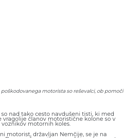
udo poškodovanega motorista so reševalci, ob pomoči
j so nad tako cesto navdušeni tisti, ki med
vragolije članov motoristične kolone so v
ti voznikov motornih koles.
tni motorist, državljan Nemčije, se je na