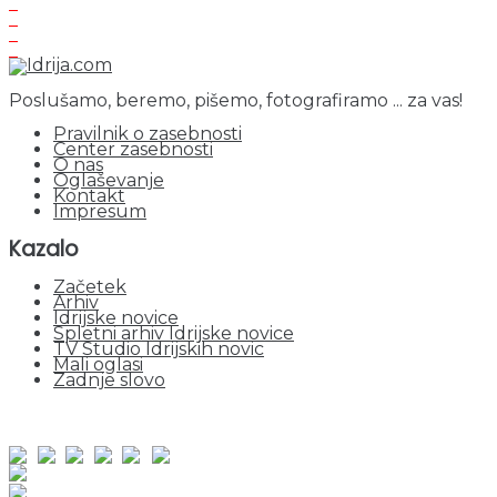
Poslušamo, beremo, pišemo, fotografiramo ... za vas!
Pravilnik o zasebnosti
Center zasebnosti
O nas
Oglaševanje
Kontakt
Impresum
Kazalo
Začetek
Arhiv
Idrijske novice
Spletni arhiv Idrijske novice
TV Studio Idrijskih novic
Mali oglasi
Zadnje slovo
obiskov od 1. januarja 2026
Obiskovalcev skupaj : 964585
Prikazov skupaj : 2551720