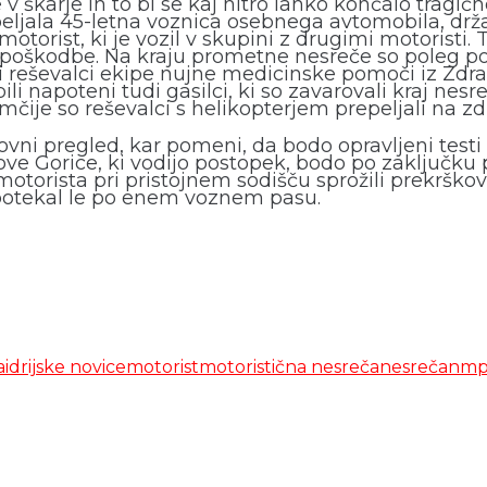
v škarje in to bi se kaj hitro lahko končalo trag
peljala 45-letna voznica osebnega avtomobila, držav
 motorist, ki je vozil v skupini z drugimi motorist
poškodbe. Na kraju prometne nesreče so poleg polic
di reševalci ekipe nujne medicinske pomoči iz Zd
ili napoteni tudi gasilci, ki so zavarovali kraj n
 so reševalci s helikopterjem prepeljali na zdrav
kovni pregled, kar pomeni, da bodo opravljeni testi
 Nove Gorice, ki vodijo postopek, bodo po zaključk
rista pri pristojnem sodišču sprožili prekrškovn
 potekal le po enem voznem pasu.
a
idrijske novice
motorist
motoristična nesreča
nesreča
nm