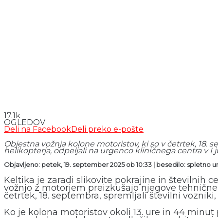
17.1k
OGLEDOV
Deli na Facebook
Deli preko e-pošte
Objestna vožnja kolone motoristov, ki so v četrtek, 18. 
helikopterja, odpeljali na urgenco kliničnega centra v Lj
Objavljeno: petek, 19. september 2025 ob 10:33 | besedilo: spletno 
Keltika je zaradi slikovite pokrajine in številnih
vožnjo z motorjem preizkušajo njegove tehnične s
četrtek, 18. septembra, spremljali številni voznik
Ko je kolona motoristov okoli 13. ure in 44 minut 