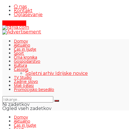
O nas
Kontakt
Oglaševanje
Pišite nam
Domov
Aktualno
Čas in ljudje
Šport
Črna kronika
Gospodarstvo
Kultura
Časopis
Spletni arhiv Idrijske novice
TV Studio
Zadnje slovo
Mali oglasi
Promocijsko besedilo
Ni zadetkov
Ogled vseh zadetkov
Domov
Aktualno
Čas in ljudje