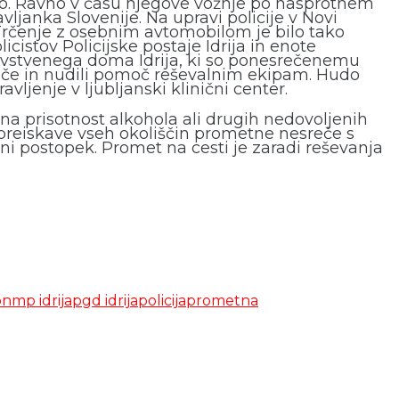
ično. Ravno v času njegove vožnje po nasprotnem
ljanka Slovenije. Na upravi policije v Novi
i. Trčenje z osebnim avtomobilom je bilo tako
istov Policijske postaje Idrija in enote
ravstvenega doma Idrija, ki so ponesrečenemu
esreče in nudili pomoč reševalnim ekipam. Hudo
ljenje v ljubljanski klinični center.
 na prisotnost alkohola ali drugih nedovoljenih
u preiskave vseh okoliščin prometne nesreče s
i postopek. Promet na cesti je zaradi reševanja
p
nmp idrija
pgd idrija
policija
prometna