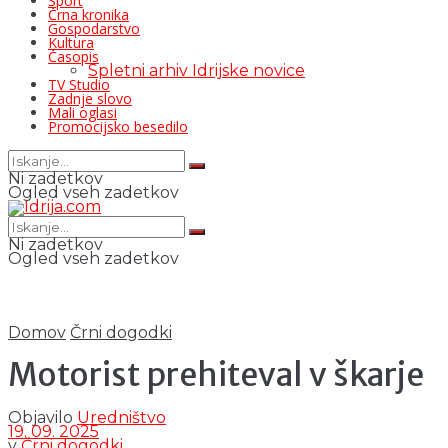
Šport
Črna kronika
Gospodarstvo
Kultura
Časopis
Spletni arhiv Idrijske novice
TV Studio
Zadnje slovo
Mali oglasi
Promocijsko besedilo
Ni zadetkov
Ogled vseh zadetkov
Ni zadetkov
Ogled vseh zadetkov
Domov
Črni dogodki
Motorist prehiteval v škarje
Objavilo
Uredništvo
19. 09. 2025
v
Črni dogodki