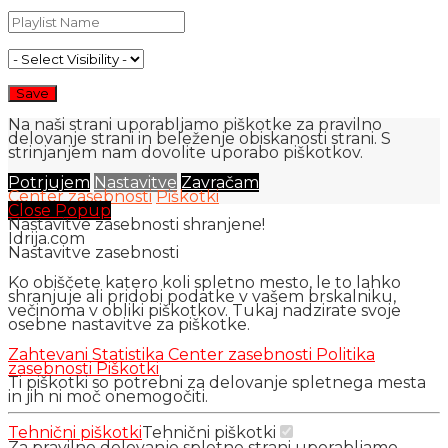
Na naši strani uporabljamo piškotke za pravilno
delovanje strani in beleženje obiskanosti strani. S
strinjanjem nam dovolite uporabo piškotkov.
Potrjujem
Nastavitve
Zavračam
Center zasebnosti
Piškotki
Close Popup
Nastavitve zasebnosti shranjene!
Idrija.com
Nastavitve zasebnosti
Ko obiščete katero koli spletno mesto, le to lahko
shranjuje ali pridobi podatke v vašem brskalniku,
večinoma v obliki piškotkov. Tukaj nadzirate svoje
osebne nastavitve za piškotke.
Zahtevani
Statistika
Center zasebnosti
Politika
zasebnosti
Piškotki
Ti piškotki so potrebni za delovanje spletnega mesta
in jih ni moč onemogočiti.
Tehnični piškotki
Tehnični piškotki
Za pravilno delovanje spletne strani uporabljamo