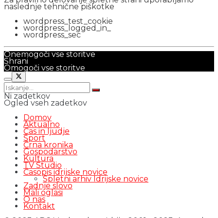
naslednje tehnične piškotke
wordpress_test_cookie
wordpress_logged_in_
wordpress_sec
Onemogoči vse storitve
Shrani
Omogoči vse storitve
Ni zadetkov
Ogled vseh zadetkov
Domov
Aktualno
Čas in ljudje
Šport
Črna kronika
Gospodarstvo
Kultura
TV Studio
Časopis idrijske novice
Spletni arhiv Idrijske novice
Zadnje slovo
Mali oglasi
O nas
Kontakt