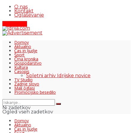
O nas
Kontakt
Oglaševanje
Pišite nam
Domov
Aktualno
Čas in ljudje
Šport
Črna kronika
Gospodarstvo
Kultura
Časopis
Spletni arhiv Idrijske novice
TV Studio
Zadnje slovo
Mali oglasi
Promocijsko besedilo
Ni zadetkov
Ogled vseh zadetkov
Domov
Aktualno
Čas in ljudje