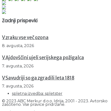
Obiskovalcev skupaj : 964584
Prikazov skupaj : 2551719
Trenutno : 0
Zadnji prispevki
V zraku vse več ozona
8. avgusta, 2026
V Ajdovščini ujeli serijskega požigalca
7. avgusta, 2026
V Savudriji so ga zgradili leta 1818
7. avgusta, 2026
spletna izvedba: spletster
© 2023 ABC Merkur d.o.o. Idrija, 2001 - 2023. Avtorsko
zaščiteno. Vse pravice pridržane.