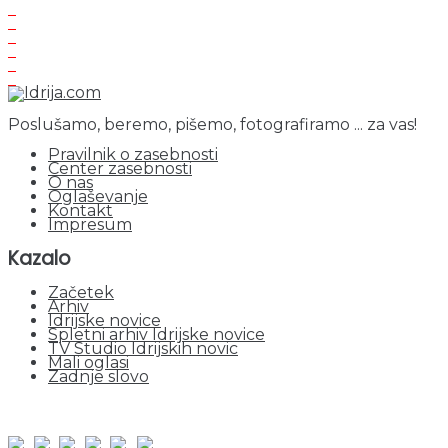
Poslušamo, beremo, pišemo, fotografiramo ... za vas!
Pravilnik o zasebnosti
Center zasebnosti
O nas
Oglaševanje
Kontakt
Impresum
Kazalo
Začetek
Arhiv
Idrijske novice
Spletni arhiv Idrijske novice
TV Studio Idrijskih novic
Mali oglasi
Zadnje slovo
obiskov od 1. januarja 2026