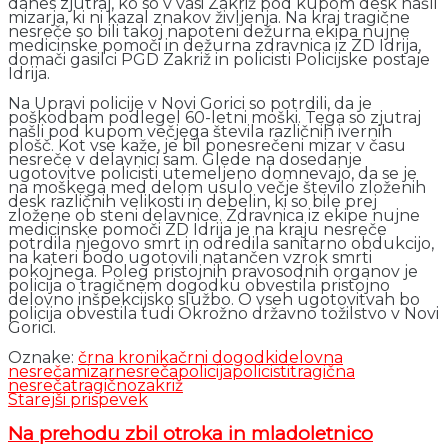
danes zjutraj, ko so v vasi Zakriž pod kupom desk našli
mizarja, ki ni kazal znakov življenja. Na kraj tragične
nesreče so bili takoj napoteni dežurna ekipa nujne
medicinske pomoči in dežurna zdravnica iz ZD Idrija,
domači gasilci PGD Zakriž in policisti Policijske postaje
Idrija.
Na Upravi policije v Novi Gorici so potrdili, da je
poškodbam podlegel 60-letni moški. Tega so zjutraj
našli pod kupom večjega števila različnih ivernih
plošč. Kot vse kaže, je bil ponesrečeni mizar v času
nesreče v delavnici sam. Glede na dosedanje
ugotovitve policisti utemeljeno domnevajo, da se je
na moškega med delom usulo večje število zloženih
desk različnih velikosti in debelin, ki so bile prej
zložene ob steni delavnice. Zdravnica iz ekipe nujne
medicinske pomoči ZD Idrija je na kraju nesreče
potrdila njegovo smrt in odredila sanitarno obdukcijo,
na kateri bodo ugotovili natančen vzrok smrti
pokojnega. Poleg pristojnih pravosodnih organov je
policija o tragičnem dogodku obvestila pristojno
delovno inšpekcijsko službo. O vseh ugotovitvah bo
policija obvestila tudi Okrožno državno tožilstvo v Novi
Gorici.
Oznake:
črna kronika
črni dogodki
delovna
nesreča
mizar
nesreča
policija
policisti
tragična
nesreča
tragično
zakriž
Starejši prispevek
Na prehodu zbil otroka in mladoletnico