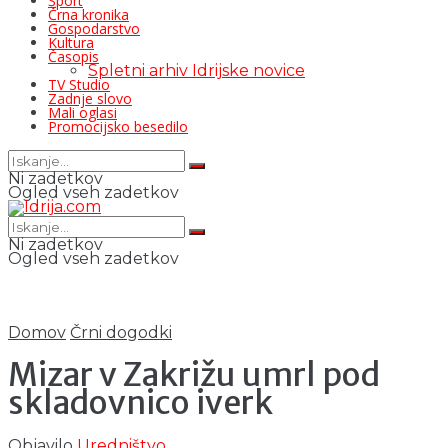
Šport
Črna kronika
Gospodarstvo
Kultura
Časopis
Spletni arhiv Idrijske novice
TV Studio
Zadnje slovo
Mali oglasi
Promocijsko besedilo
Ni zadetkov
Ogled vseh zadetkov
Ni zadetkov
Ogled vseh zadetkov
Domov
Črni dogodki
Mizar v Zakrižu umrl pod
skladovnico iverk
Objavilo
Uredništvo