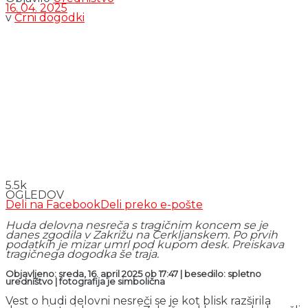
16. 04. 2025
v
Črni dogodki
5.5k
OGLEDOV
Deli na Facebook
Deli preko e-pošte
Huda delovna nesreča s tragičnim koncem se je
danes zgodila v Zakrižu na Cerkljanskem. Po prvih
podatkih je mizar umrl pod kupom desk. Preiskava
tragičnega dogodka še traja.
Objavljeno: sreda, 16. april 2025 ob 17:47 | besedilo: spletno
uredništvo | fotografija je simbolična
Vest o hudi delovni nesreči se je kot blisk razširila