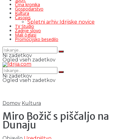
Šport
Črna kronika
Gospodarstvo
Kultura
Časopis
Spletni arhiv Idrijske novice
TV Studio
Zadnje slovo
Mali oglasi
Promocijsko besedilo
Ni zadetkov
Ogled vseh zadetkov
Ni zadetkov
Ogled vseh zadetkov
Domov
Kultura
Miro Božič s piščaljo na
Dunaju
Objavilo
Uredništvo