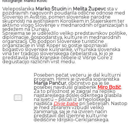
fotografije: Marko Kovič
Veleposlanika
Marko Štucin
in
Melita Župevc
sta v
pozdravnih nagovorih poudarila odlične odnose med
Slovenijo in Avstrijo, pomen slovenske narodne
skupnosti na avstrijskem Koroškem in Štajerskem ter
aktivno vlogo Slovenije v mednarodnih organizacijah s
sedežem na Dunaju.
Sprejema se je udeležilo veliko predstavnikov politike,
diplomacije, gospodarstva, kulture in mednarodnih
organizacij. Ob podpori Slovenske turistične
organizacije in Visit Koper so gostje spoznavali
bogastvo slovenske kulinarike, vrhunska slovenska
vina ter tradicijo slovenskega čebelarstva, ki jo je
predstavila Hiša Kranjske čebele iz Višnje Gore z
degustacijo različnih vrst medu.
Poseben pečat večeru je dal kulturni
program. Himni je izvedla sopranistka
Manja Pančur
, občinstvo pa je še
posebej navdušil glasbenik
Miro Božič
.
Za to priložnost je zaigral na repliko
najstarejšega doslej odkritega glasbila
na svetu – piščali iz arheološkega
najdišča
Divje babe
pri Šebreljah. Nastop
je med zbranimi vzbudil veliko
zanimanja, saj je na izviren način
predstavil del izjemne kulturne
dediščine Idrijsko-Cerkljanskega.