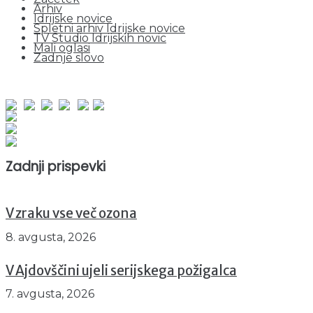
Arhiv
Idrijske novice
Spletni arhiv Idrijske novice
TV Studio Idrijskih novic
Mali oglasi
Zadnje slovo
obiskov od 1. januarja 2026
Obiskovalcev skupaj : 955010
Prikazov skupaj : 2537546
Trenutno : 79
Zadnji prispevki
V zraku vse več ozona
8. avgusta, 2026
V Ajdovščini ujeli serijskega požigalca
7. avgusta, 2026