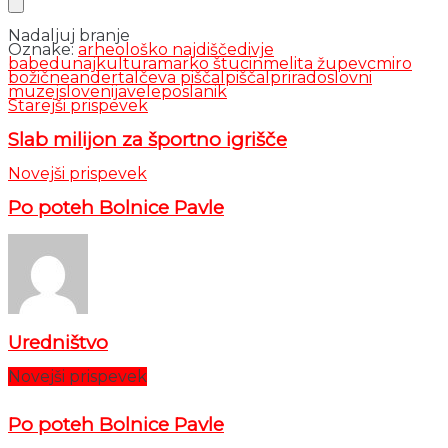
Nadaljuj branje
Oznake:
arheološko najdišče
divje
babe
dunaj
kultura
marko štucin
melita župevc
miro
božič
neandertalčeva piščal
piščal
priradoslovni
muzej
slovenija
veleposlanik
Starejši prispevek
Slab milijon za športno igrišče
Novejši prispevek
Po poteh Bolnice Pavle
Uredništvo
Novejši prispevek
Po poteh Bolnice Pavle