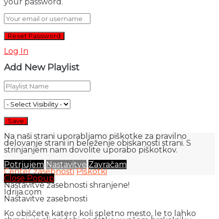
your password.
Log In
Add New Playlist
Na naši strani uporabljamo piškotke za pravilno
delovanje strani in beleženje obiskanosti strani. S
strinjanjem nam dovolite uporabo piškotkov.
Potrjujem
Nastavitve
Zavračam
Center zasebnosti
Piškotki
Close Popup
Nastavitve zasebnosti shranjene!
Idrija.com
Nastavitve zasebnosti
Ko obiščete katero koli spletno mesto, le to lahko