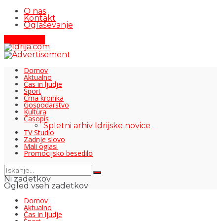
O nas
Kontakt
Oglaševanje
Pišite nam
Domov
Aktualno
Čas in ljudje
Šport
Črna kronika
Gospodarstvo
Kultura
Časopis
Spletni arhiv Idrijske novice
TV Studio
Zadnje slovo
Mali oglasi
Promocijsko besedilo
Ni zadetkov
Ogled vseh zadetkov
Domov
Aktualno
Čas in ljudje