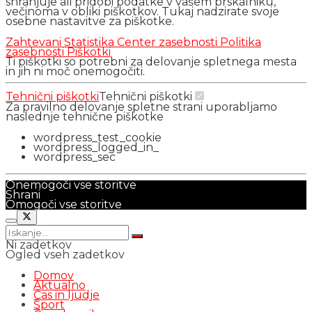
shranjuje ali pridobi podatke v vašem brskalniku,
večinoma v obliki piškotkov. Tukaj nadzirate svoje
osebne nastavitve za piškotke.
Zahtevani
Statistika
Center zasebnosti
Politika
zasebnosti
Piškotki
Ti piškotki so potrebni za delovanje spletnega mesta
in jih ni moč onemogočiti.
Tehnični piškotki
Tehnični piškotki
Za pravilno delovanje spletne strani uporabljamo
naslednje tehnične piškotke
wordpress_test_cookie
wordpress_logged_in_
wordpress_sec
Onemogoči vse storitve
Shrani
Omogoči vse storitve
Ni zadetkov
Ogled vseh zadetkov
Domov
Aktualno
Čas in ljudje
Šport