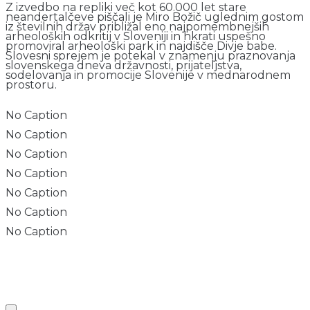
Z izvedbo na repliki več kot 60.000 let stare
neandertalčeve piščali je Miro Božič uglednim gostom
iz številnih držav približal eno najpomembnejših
arheoloških odkritij v Sloveniji in hkrati uspešno
promoviral arheološki park in najdišče Divje babe.
Slovesni sprejem je potekal v znamenju praznovanja
slovenskega dneva državnosti, prijateljstva,
sodelovanja in promocije Slovenije v mednarodnem
prostoru.
No Caption
No Caption
No Caption
No Caption
No Caption
No Caption
No Caption