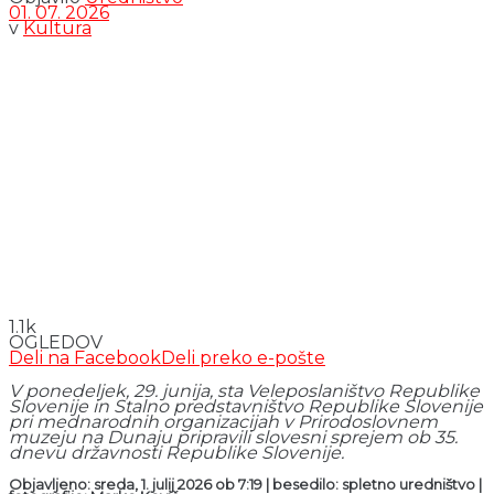
01. 07. 2026
v
Kultura
1.1k
OGLEDOV
Deli na Facebook
Deli preko e-pošte
V ponedeljek, 29. junija, sta Veleposlaništvo Republike
Slovenije in Stalno predstavništvo Republike Slovenije
pri mednarodnih organizacijah v Prirodoslovnem
muzeju na Dunaju pripravili slovesni sprejem ob 35.
dnevu državnosti Republike Slovenije.
Objavljeno: sreda, 1. julij 2026 ob 7:19 | besedilo: spletno uredništvo |