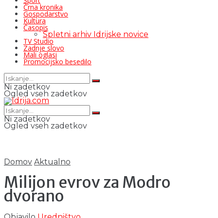
Šport
Črna kronika
Gospodarstvo
Kultura
Časopis
Spletni arhiv Idrijske novice
TV Studio
Zadnje slovo
Mali oglasi
Promocijsko besedilo
Ni zadetkov
Ogled vseh zadetkov
Ni zadetkov
Ogled vseh zadetkov
Domov
Aktualno
Milijon evrov za Modro
dvorano
Objavilo
Uredništvo