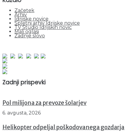
Kazalo
Začetek
Arhiv
Idrijske novice
Spletni arhiv Idrijske novice
TV Studio Idrijskih novic
Mali oglasi
Zadnje slovo
obiskov od 1. januarja 2026
Obiskovalcev skupaj : 938915
Prikazov skupaj : 2507002
Trenutno : 42
Zadnji prispevki
Pol milijona za prevoze šolarjev
6. avgusta, 2026
Helikopter odpeljal poškodovanega gozdarja