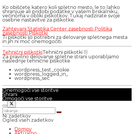
Ko obiščete katero koli spletno mesto, le to lahko
shranjuje ali pridobi podatke v vašem brskalniku,
večinoma v obliki piškotkov. Tukaj nadzirate svoje
osebne nastavitve za piškotke.
Zahtevani
Statistika
Center zasebnosti
Politika
zasebnosti
Piškotki
Ti piškotki so potrebni za delovanje spletnega mesta
in jih ni moč onemogočiti.
Tehnični piškotki
Tehnični piškotki
Za pravilno delovanje spletne strani uporabljamo
naslednje tehnične piškotke
wordpress_test_cookie
wordpress_logged_in_
wordpress_sec
Onemogoči vse storitve
Shrani
Omogoči vse storitve
Ni zadetkov
Ogled vseh zadetkov
Domov
Aktualno