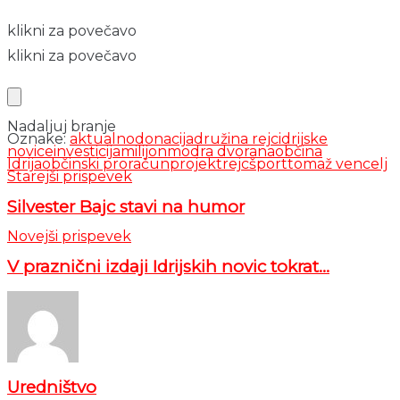
klikni za povečavo
klikni za povečavo
Nadaljuj branje
Oznake:
aktualno
donacija
družina rejc
idrijske
novice
investicija
milijon
modra dvorana
občina
Idrija
občinski proračun
projekt
rejc
šport
tomaž vencelj
Starejši prispevek
Silvester Bajc stavi na humor
Novejši prispevek
V praznični izdaji Idrijskih novic tokrat…
Uredništvo