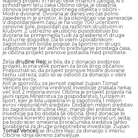
Največji projekt in hkrati velik finančni zalogaj, ki v
prihodnjem letu čaka Občino Idrija, je obsežna
obnova osrednjega športnega objekta v občini –
Modre dvorane. Dvorana je danes ves čas polno
zasedena in je prostor, ki ga izkoriščajo vse generacije.
V dopoldanskem času je na voljo 700 učencem
osnovne šole, popoldan pa različnim društvom in
klubom. Z ustrezno akustično posodobitvijo bo
dvorana še primernejša tudi za glasbene in druge
kulturne dogodke. Da bi vsem uporabnikom
zagotovili čim boljše pogoje za športno in drugo
udejstvovanje ter aktivno preživljanje prostega časa,
je občina projekt prenove postavila med prioritete.
Želja
družine Rejc
je bila, da z donacijo podprejo
projekt, ki ima velik pomen za širok krog občanov.
Prepoznali so, da projekt prenove Modre dvorane
temu ustreza, zato so se odločili za donacijo v višini
milijona evrov.
Kot je sporočilu za javnost zapisal župan Tomaž
Vencelj bo celotna vrednost investicije znašala nekaj
več kot 2 milijona evrov. Občina je projekt prijavila na
javni razpis Ministrstva za gospodarstvo, turizem in
šport, kjer je bila uspešna in si zagotovila 1 milijon
evrov nepovratnih sredstev. Dodaten milijon sredstev
bo zagotovila družina Rejc, manjši del preostanka
investicije pa bo dodala še občina. Brez donacije bi
prenova korenito poseglo v občinski proračun, sedaj
pa bodo sicer omejena proračunska sredstva lahko
porabljena za druge prepotrebne investicije. Župan
Tomaž Vencelj
se družini Rejc za donacijo v imenu
Občine Idrija iskreno zahvaljuje.