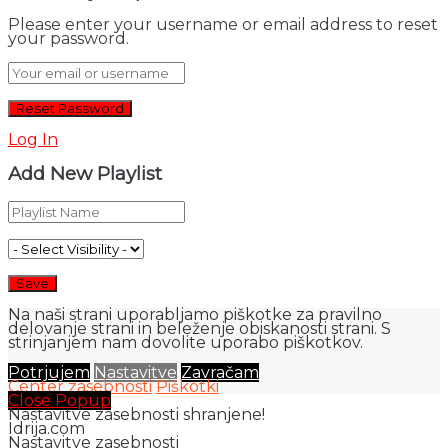
Please enter your username or email address to reset
your password.
Log In
Add New Playlist
Na naši strani uporabljamo piškotke za pravilno
delovanje strani in beleženje obiskanosti strani. S
strinjanjem nam dovolite uporabo piškotkov.
Potrjujem
Nastavitve
Zavračam
Center zasebnosti
Piškotki
Close Popup
Nastavitve zasebnosti shranjene!
Idrija.com
Nastavitve zasebnosti