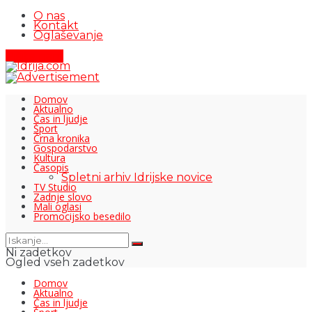
O nas
Kontakt
Oglaševanje
Pišite nam
Domov
Aktualno
Čas in ljudje
Šport
Črna kronika
Gospodarstvo
Kultura
Časopis
Spletni arhiv Idrijske novice
TV Studio
Zadnje slovo
Mali oglasi
Promocijsko besedilo
Ni zadetkov
Ogled vseh zadetkov
Domov
Aktualno
Čas in ljudje