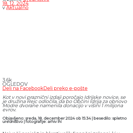
18. 12. 2024
v
Aktualno
3.6k
OGLEDOV
Deli na Facebook
Deli preko e-pošte
Kot v novi praznični izdaji poročajo Idrijske novice, se
je družina Rejc odločila, da bo Občini Idrija za obnovo
Modre dvorane namenila donacijo v višini 1 milijona
evrov.
Objavljeno: sreda, 18. december 2024 ob 15:34 | besedilo: spletno
uredništvo | fotografije: arhiv IN