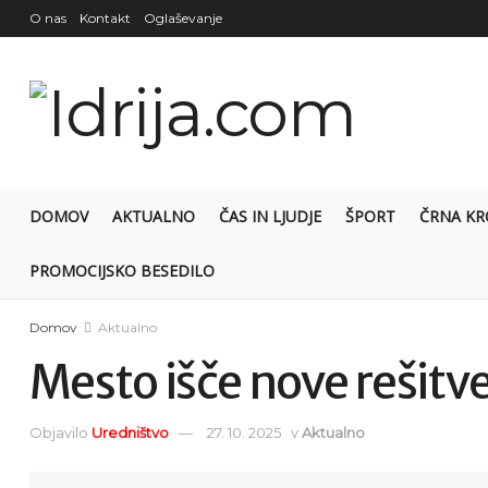
O nas
Kontakt
Oglaševanje
DOMOV
AKTUALNO
ČAS IN LJUDJE
ŠPORT
ČRNA KR
PROMOCIJSKO BESEDILO
Domov
Aktualno
Mesto išče nove rešitv
Objavilo
Uredništvo
27. 10. 2025
v
Aktualno