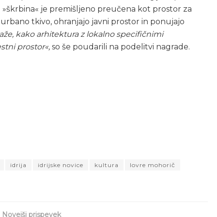
ka »škrbina« je premišljeno preučena kot prostor za
 urbano tkivo, ohranjajo javni prostor in ponujajo
že, kako arhitektura z lokalno specifičnimi
stni prostor«,
so še poudarili na podelitvi nagrade.
idrija
idrijske novice
kultura
lovre mohorič
Novejši prispevek