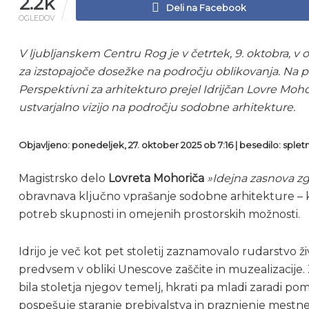
2.2k
Deli na Facebook
OGLEDOV
V ljubljanskem Centru Rog je v četrtek, 9. oktobra, v 
za izstopajoče dosežke na področju oblikovanja. Na 
Perspektivni za arhitekturo prejel Idrijčan Lovre Moho
ustvarjalno vizijo na področju sodobne arhitekture.
Objavljeno: ponedeljek, 27. oktober 2025 ob 7:16 | besedilo: sple
Magistrsko delo
Lovreta Mohoriča
»Idejna zasnova zg
obravnava ključno vprašanje sodobne arhitekture – kak
potreb skupnosti in omejenih prostorskih možnosti.
Idrijo je več kot pet stoletij zaznamovalo rudarstvo 
predvsem v obliki Unescove zaščite in muzealizacije. 
bila stoletja njegov temelj, hkrati pa mladi zaradi 
pospešuje staranje prebivalstva in praznjenje mestn