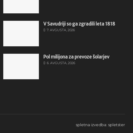
V Savudriji so ga zgradili leta 1818
7. AVGUSTA, 2026
Pol milijona za prevoze šolarjev
6. AVGUSTA, 2026
spletna izvedba: spletster