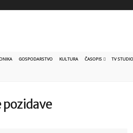
ONIKA
GOSPODARSTVO
KULTURA
ČASOPIS
TV STUDI
e pozidave