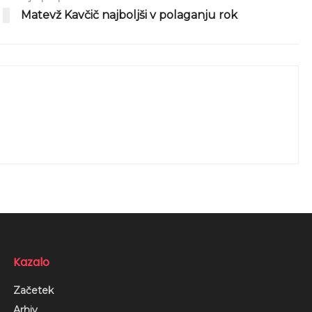
Matevž Kavčič najboljši v polaganju rok
Kazalo
Začetek
Arhiv