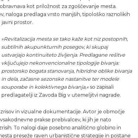
ih obravnava kot priložnost za zgoščevanje mesta.
tev, naloga predlaga vrsto manjših, tipološko raznolikih
 javni prostor.
»Revitalizacija mesta se tako kaže kot niz postopnih,
subtilnih akupunkturnih posegov, ki skupaj
ustvarjajo kontinuiteto življenja. Predlagane rešitve
vključujejo nekonvencionalne tipologije bivanja:
prostorsko bogata stanovanja, hibridne oblike bivanja
in dela, začasne sezonske nastanitve ter modele
souporabe in kolektivnega bivanja,«
so zapisali
predlagatelji iz Zavoda Big v utemeljitvi nagrade.
 izrisov in vizualne dokumentacije. Avtor je območje
vsakodnevne prakse prebivalcev, ki jih je nato
izrisih. To nalogi daje posebno analitično globino in
mesta preseže raven urbanistične strategije in postane