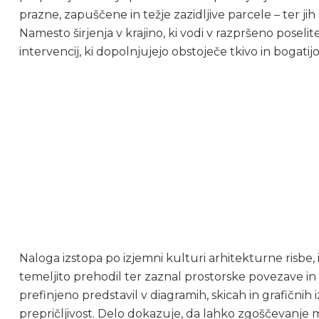
prazne, zapuščene in težje zazidljive parcele – ter j
Namesto širjenja v krajino, ki vodi v razpršeno poseli
intervencij, ki dopolnjujejo obstoječe tkivo in bogatijo
Naloga izstopa po izjemni kulturi arhitekturne risbe,
temeljito prehodil ter zaznal prostorske povezave in 
prefinjeno predstavil v diagramih, skicah in grafičnih 
prepričljivost. Delo dokazuje, da lahko zgoščevanje 