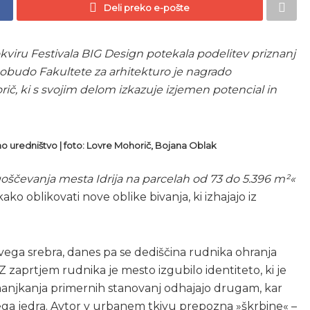
Deli preko e-pošte
okviru Festivala BIG Design potekala podelitev priznanj
pobudo Fakultete za arhitekturo je nagrado
rič, ki s svojim delom izkazuje izjemen potencial in
tno uredništvo | foto: Lovre Mohorič, Bojana Oblak
oščevanja mesta Idrija na parcelah od 73 do 5.396 m²«
o oblikovati nove oblike bivanja, ki izhajajo iz
živega srebra, danes pa se dediščina rudnika ohranja
Z zaprtjem rudnika je mesto izgubilo identiteto, ki je
pomanjkanja primernih stanovanj odhajajo drugam, kar
ega jedra. Avtor v urbanem tkivu prepozna »škrbine« –