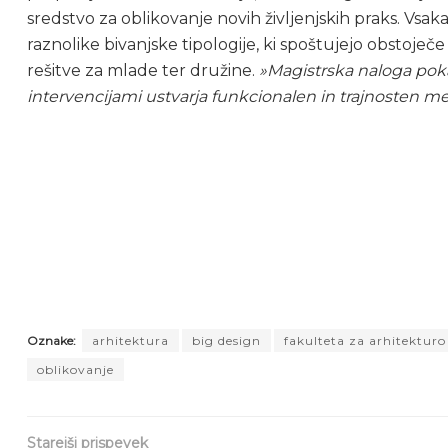
sredstvo za oblikovanje novih življenjskih praks. Vsa
raznolike bivanjske tipologije, ki spoštujejo obstoječe
rešitve za mlade ter družine.
»Magistrska naloga poka
intervencijami ustvarja funkcionalen in trajnosten me
Oznake:
arhitektura
big design
fakulteta za arhitekturo
oblikovanje
Starejši prispevek