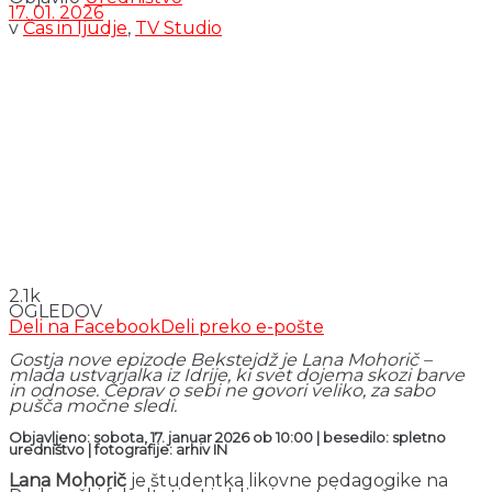
17. 01. 2026
v
Čas in ljudje
,
TV Studio
2.1k
OGLEDOV
Deli na Facebook
Deli preko e-pošte
Gostja nove epizode
Bekstejdž
je Lana Mohorič –
mlada ustvarjalka iz Idrije, ki svet dojema skozi barve
in odnose. Čeprav o sebi ne govori veliko, za sabo
pušča močne sledi.
Objavljeno: sobota, 17. januar 2026 ob 10:00 | besedilo: spletno
uredništvo
|
fotografije: arhiv IN
Lana Mohorič
je študentka likovne pedagogike na