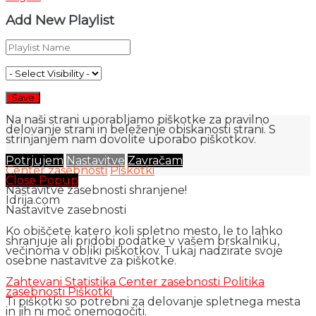
Add New Playlist
Na naši strani uporabljamo piškotke za pravilno
delovanje strani in beleženje obiskanosti strani. S
strinjanjem nam dovolite uporabo piškotkov.
Potrjujem
Nastavitve
Zavračam
Center zasebnosti
Piškotki
Close Popup
Nastavitve zasebnosti shranjene!
Idrija.com
Nastavitve zasebnosti
Ko obiščete katero koli spletno mesto, le to lahko
shranjuje ali pridobi podatke v vašem brskalniku,
večinoma v obliki piškotkov. Tukaj nadzirate svoje
osebne nastavitve za piškotke.
Zahtevani
Statistika
Center zasebnosti
Politika
zasebnosti
Piškotki
Ti piškotki so potrebni za delovanje spletnega mesta
in jih ni moč onemogočiti.