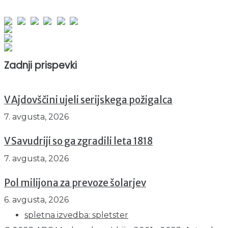
obiskov od 1. januarja 2026
Obiskovalcev skupaj : 946062
Prikazov skupaj : 2523706
Trenutno : 111
Zadnji prispevki
V Ajdovščini ujeli serijskega požigalca
7. avgusta, 2026
V Savudriji so ga zgradili leta 1818
7. avgusta, 2026
Pol milijona za prevoze šolarjev
6. avgusta, 2026
spletna izvedba: spletster