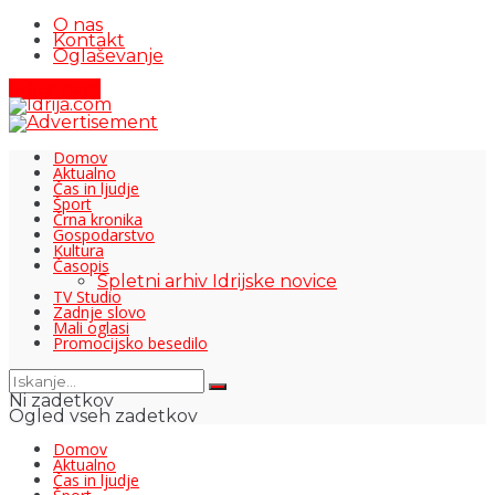
O nas
Kontakt
Oglaševanje
Pišite nam
Domov
Aktualno
Čas in ljudje
Šport
Črna kronika
Gospodarstvo
Kultura
Časopis
Spletni arhiv Idrijske novice
TV Studio
Zadnje slovo
Mali oglasi
Promocijsko besedilo
Ni zadetkov
Ogled vseh zadetkov
Domov
Aktualno
Čas in ljudje