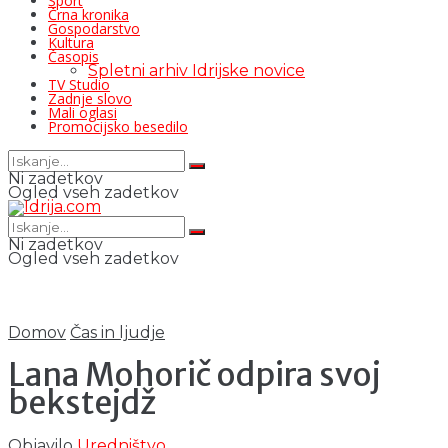
Šport
Črna kronika
Gospodarstvo
Kultura
Časopis
Spletni arhiv Idrijske novice
TV Studio
Zadnje slovo
Mali oglasi
Promocijsko besedilo
Ni zadetkov
Ogled vseh zadetkov
Ni zadetkov
Ogled vseh zadetkov
Domov
Čas in ljudje
Lana Mohorič odpira svoj
bekstejdž
Objavilo
Uredništvo