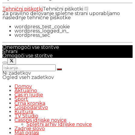
Tehnični piškotki
Tehnični piškotki
Za pravilno delovanje spletne strani uporabljamo
naslednje tehnične piškotke
wordpress_test_cookie
wordpress_logged_in_
wordpress_sec
Onemogoči vse storitve
Shrani
Omogoči vse storitve
Ni zadetkov
Ogled vseh zadetkov
Domov
Aktualno
Čas in ljudje
Šport
Črna kronika
Gospodarstvo
Kultura
TV Studio
Časopis idrijske novice
Spletni arhiv Idrijske novice
Zadnje slovo
Mali oglasi