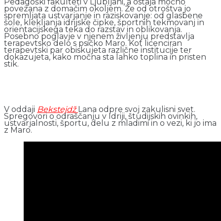
Pedagoški fakulteti v Ljubljani, a ostaja močno
povezana z domačim okoljem. Že od otroštva jo
spremljata ustvarjanje in raziskovanje: od glasbene
šole, klekljanja idrijske čipke, športnih tekmovanj in
orientacijskega teka do razstav in oblikovanja.
Posebno poglavje v njenem življenju predstavlja
terapevtsko delo s psičko Maro. Kot licenciran
terapevtski par obiskujeta različne institucije ter
dokazujeta, kako močna sta lahko toplina in pristen
stik.
V oddaji
Bekstejdž
Lana odpre svoj zakulisni svet.
Spregovori o odraščanju v Idriji, študijskih ovinkih,
ustvarjalnosti, športu, delu z mladimi in o vezi, ki jo ima
z Maro.