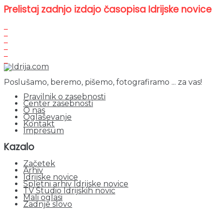
Prelistaj zadnjo izdajo časopisa Idrijske novice
Poslušamo, beremo, pišemo, fotografiramo ... za vas!
Pravilnik o zasebnosti
Center zasebnosti
O nas
Oglaševanje
Kontakt
Impresum
Kazalo
Začetek
Arhiv
Idrijske novice
Spletni arhiv Idrijske novice
TV Studio Idrijskih novic
Mali oglasi
Zadnje slovo