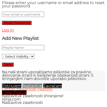
Please enter your username or email address to reset
your password.
Log In
Add New Playlist
Na naši strani uporabljamo piškotke za pravilno
delovanje strani in beleženje obiskanosti strani. S
strinjanjem nam dovolite uporabo piškotkov.
Potrjujem
Nastavitve
Zavračam
Center zasebnosti
Piškotki
Close Popup
Nastavitve zasebnosti shranjene!
Idrija.com
Nastavitve zasebnosti