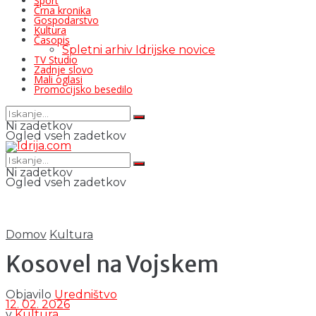
Šport
Črna kronika
Gospodarstvo
Kultura
Časopis
Spletni arhiv Idrijske novice
TV Studio
Zadnje slovo
Mali oglasi
Promocijsko besedilo
Ni zadetkov
Ogled vseh zadetkov
Ni zadetkov
Ogled vseh zadetkov
Domov
Kultura
Kosovel na Vojskem
Objavilo
Uredništvo
12. 02. 2026
v
Kultura