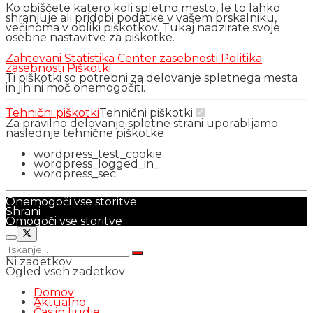
Ko obiščete katero koli spletno mesto, le to lahko
shranjuje ali pridobi podatke v vašem brskalniku,
večinoma v obliki piškotkov. Tukaj nadzirate svoje
osebne nastavitve za piškotke.
Zahtevani
Statistika
Center zasebnosti
Politika
zasebnosti
Piškotki
Ti piškotki so potrebni za delovanje spletnega mesta
in jih ni moč onemogočiti.
Tehnični piškotki
Tehnični piškotki
Za pravilno delovanje spletne strani uporabljamo
naslednje tehnične piškotke
wordpress_test_cookie
wordpress_logged_in_
wordpress_sec
Onemogoči vse storitve
Shrani
Omogoči vse storitve
Ni zadetkov
Ogled vseh zadetkov
Domov
Aktualno
Čas in ljudje