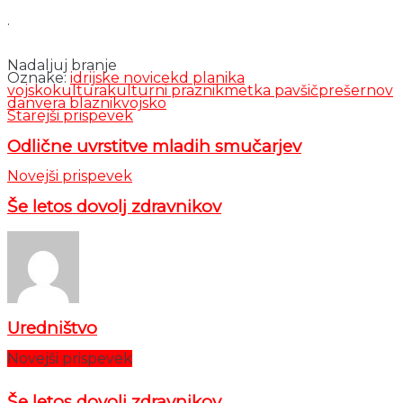
.
Nadaljuj branje
Oznake:
idrijske novice
kd planika
vojsko
kultura
kulturni praznik
metka pavšič
prešernov
dan
vera blaznik
vojsko
Starejši prispevek
Odlične uvrstitve mladih smučarjev
Novejši prispevek
Še letos dovolj zdravnikov
Uredništvo
Novejši prispevek
Še letos dovolj zdravnikov