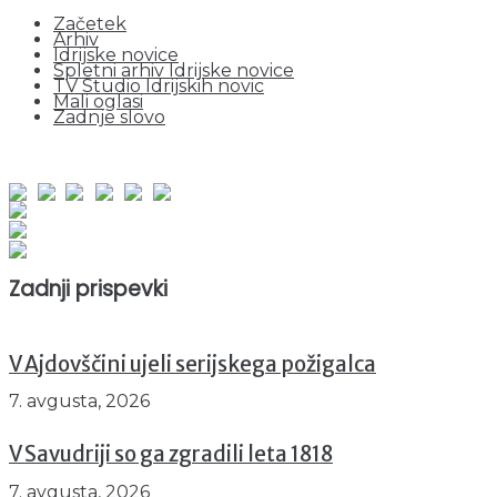
Začetek
Arhiv
Idrijske novice
Spletni arhiv Idrijske novice
TV Studio Idrijskih novic
Mali oglasi
Zadnje slovo
obiskov od 1. januarja 2026
Obiskovalcev skupaj : 950447
Prikazov skupaj : 2530897
Trenutno : 39
Zadnji prispevki
V Ajdovščini ujeli serijskega požigalca
7. avgusta, 2026
V Savudriji so ga zgradili leta 1818
7. avgusta, 2026