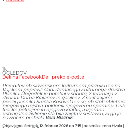
1k
OGLEDOV
Deli na Facebook
Deli preko e-pošte
Prireditev ob slovenskem kulturnem prazniku so na
Vojskem pripravili člani domačega kulturnega društva
Planika. Dogodek je potekal v soboto, 7. februarja v
dvorani Doma Krajanov in gasilcev. Z recitacijami
poezij pesnika Srečka Kosovela so se, ob stoti obletnici
njegovega rojstva, poklonili njegovemu spominu. Lirik
kraške pokrajine in njegovo kratko, a izjemno
ustvarjalno življenje sta bila zajeta v sestavku, ki ga je
navzočim prebrala
Vera Blaznik
.
Objavljeno: četrtek, 12. februar 2026 ob 7:15 | besedilo: Irena Hvala
|