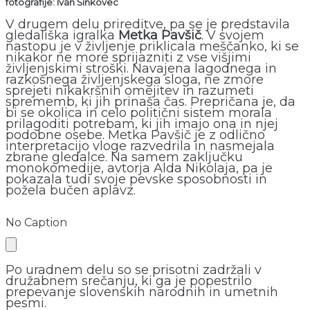
fotografije: Ivan Šinkovec
V drugem delu prireditve, pa se je predstavila
gledališka igralka
Metka Pavšič
. V svojem
nastopu je v življenje priklicala meščanko, ki se
nikakor ne more sprijazniti z vse višjimi
življenjskimi stroški. Navajena lagodnega in
razkošnega življenjskega sloga, ne zmore
sprejeti nikakršnih omejitev in razumeti
sprememb, ki jih prinaša čas. Prepričana je, da
bi se okolica in celo politični sistem morala
prilagoditi potrebam, ki jih imajo ona in njej
podobne osebe. Metka Pavšič je z odlično
interpretacijo vloge razvedrila in nasmejala
zbrane gledalce. Na samem zaključku
monokomedije, avtorja Alda Nikolaja, pa je
pokazala tudi svoje pevske sposobnosti in
požela bučen aplavz.
No Caption
Po uradnem delu so se prisotni zadržali v
družabnem srečanju, ki ga je popestrilo
prepevanje slovenskih narodnih in umetnih
pesmi.