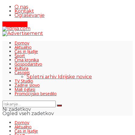
O nas
Kontakt
Oglaševanje
Pišite nam
Domov
Aktualno
Čas in ljudje
Šport
Črna kronika
Gospodarstvo
Kultura
Časopis
Spletni arhiv Idrijske novice
TV Studio
Zadnje slovo
Mali oglasi
Promocijsko besedilo
Ni zadetkov
Ogled vseh zadetkov
Domov
Aktualno
Čas in ljudje