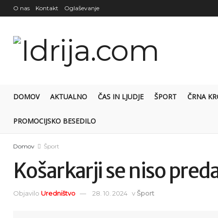
O nas
Kontakt
Oglaševanje
DOMOV
AKTUALNO
ČAS IN LJUDJE
ŠPORT
ČRNA KR
PROMOCIJSKO BESEDILO
Domov
Šport
Košarkarji se niso preda
Objavilo
Uredništvo
28. 10. 2024
v
Šport