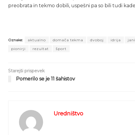
preobrata in tekmo dobili, uspešni pa so bili tudi kade
Oznake:
aktualno
domača tekma
dvoboj
idrija
jan
pionirji
rezultat
šport
Starejši prispevek
Pomerilo se je 11 šahistov
Uredništvo