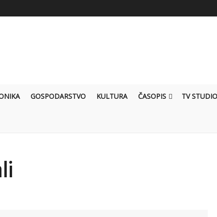
ONIKA
GOSPODARSTVO
KULTURA
ČASOPIS
TV STUDI
li