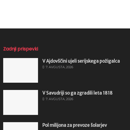
Zadnji prispevki
V Ajdovščini ujeli serijskega požigalca
7. AVGUSTA, 2026
V Savudriji so ga zgradili leta 1818
7. AVGUSTA, 2026
Pol milijona za prevoze šolarjev