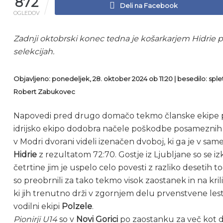
872
Deli na Facebook
OGLEDOV
Zadnji oktobrski konec tedna je košarkarjem Hidrie pri
selekcijah.
Objavljeno: ponedeljek, 28. oktober 2024 ob 11:20 | besedilo: splet
Robert Zabukovec
Napovedi pred drugo domačo tekmo članske ekipe pr
idrijsko ekipo dodobra načele poškodbe posameznih 
v Modri dvorani videli izenačen dvoboj, ki ga je v 
Hidrie
z rezultatom 72:70. Gostje iz Ljubljane so se iz
četrtine jim je uspelo celo povesti z razliko desetih to
so preobrnili za tako tekmo visok zaostanek in na kr
ki jih trenutno drži v zgornjem delu prvenstvene les
vodilni ekipi
Polzele
.
Pionirji U14
so v
Novi Gorici
po zaostanku za več kot d