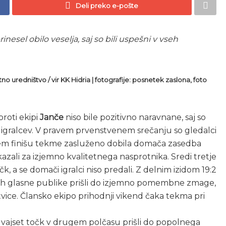
Deli preko e-pošte
nesel obilo veselja, saj so bili uspešni v vseh
no uredništvo / vir KK Hidria | fotografije: posnetek zaslona, foto
oti ekipi
Janče
niso bile pozitivno naravnane, saj so
igralcev. V pravem prvenstvenem srečanju so gledalci
samem finišu tekme zasluženo dobila domača zasedba
kazali za izjemno kvalitetnega nasprotnika. Sredi tretje
čk, a se domači igralci niso predali. Z delnim izidom 19:2
ilih glasne publike prišli do izjemno pomembne zmage,
tvice. Člansko ekipo prihodnji vikend čaka tekma pri
vajset točk v drugem polčasu prišli do popolnega