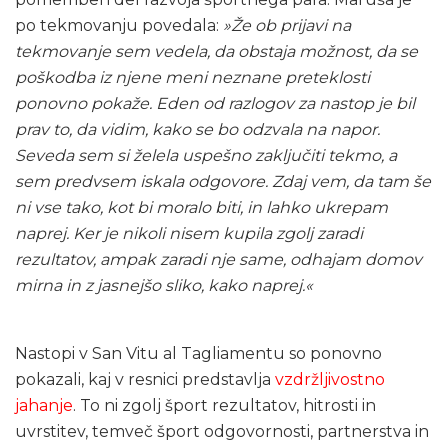
po tekmovanju povedala:
»Že ob prijavi na
tekmovanje sem vedela, da obstaja možnost, da se
poškodba iz njene meni neznane preteklosti
ponovno pokaže. Eden od razlogov za nastop je bil
prav to, da vidim, kako se bo odzvala na napor.
Seveda sem si želela uspešno zaključiti tekmo, a
sem predvsem iskala odgovore. Zdaj vem, da tam še
ni vse tako, kot bi moralo biti, in lahko ukrepam
naprej. Ker je nikoli nisem kupila zgolj zaradi
rezultatov, ampak zaradi nje same, odhajam domov
mirna in z jasnejšo sliko, kako naprej.«
Nastopi v San Vitu al Tagliamentu so ponovno
pokazali, kaj v resnici predstavlja
vzdržljivostno
jahanje
. To ni zgolj šport rezultatov, hitrosti in
uvrstitev, temveč šport odgovornosti, partnerstva in