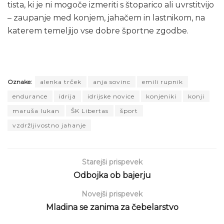
tista, ki je ni mogoče izmeriti s štoparico ali uvrstitvijo
– zaupanje med konjem, jahačem in lastnikom, na
katerem temeljijo vse dobre športne zgodbe.
klikni za povečavo
klikni za povečavo
klikni za povečavo
Oznake:
alenka trček
anja sovinc
emili rupnik
endurance
idrija
idrijske novice
konjeniki
konji
maruša lukan
ŠK Libertas
šport
vzdržljivostno jahanje
Starejši prispevek
Odbojka ob bajerju
Novejši prispevek
Mladina se zanima za čebelarstvo