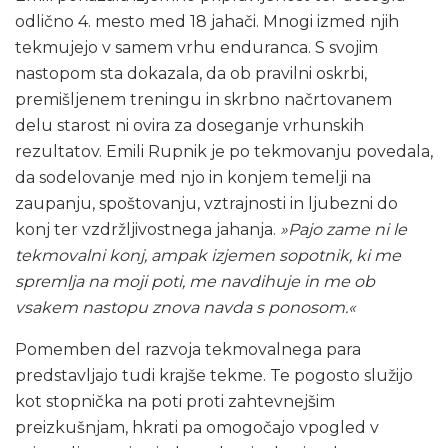
odlično 4. mesto med 18 jahači. Mnogi izmed njih
tekmujejo v samem vrhu enduranca. S svojim
nastopom sta dokazala, da ob pravilni oskrbi,
premišljenem treningu in skrbno načrtovanem
delu starost ni ovira za doseganje vrhunskih
rezultatov. Emili Rupnik je po tekmovanju povedala,
da sodelovanje med njo in konjem temelji na
zaupanju, spoštovanju, vztrajnosti in ljubezni do
konj ter vzdržljivostnega jahanja.
»Pajo zame ni le
tekmovalni konj, ampak izjemen sopotnik, ki me
spremlja na moji poti, me navdihuje in me ob
vsakem nastopu znova navda s ponosom.«
Pomemben del razvoja tekmovalnega para
predstavljajo tudi krajše tekme. Te pogosto služijo
kot stopnička na poti proti zahtevnejšim
preizkušnjam, hkrati pa omogočajo vpogled v