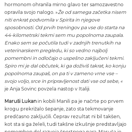
hormonom ohranila mirno glavo ter samozavestno
opravila svojo nalogo. »
Že od samega začetka nisem
niti enkrat podvomila v Spirita in njegove
sposobnosti. Od prvih treningov pa vse do starta na
44-kilometrski tekmi sem mu popolnoma zaupala.
Enako sem se počutila tudi v zadnjih trenutkih na
veterinarskem pregledu, ki so vedno najbolj
pomembni in odločajo o uspešno zaključeni tekmi.
Spiro mi je dal občutek, ki ga doživiš takrat, ko konju
popolnoma zaupaš, on pa ti v zameno vrne vse –
svojo voljo, srce in pripravljenost dati vse od sebe, «
je Anja Sovinc povzela nastop v Italiji.
Maruši Lukan
in kobili Manili pa je načrte po prvem
krogu prekrižalo šepanje, zato sta tekmovanje
predčasno zaključili. Čeprav rezultat ni bil takšen,
kot sta si ga želeli, tudi takšne izkušnje predstavljajo
pomemben del razvoja športnega para. Maruša je