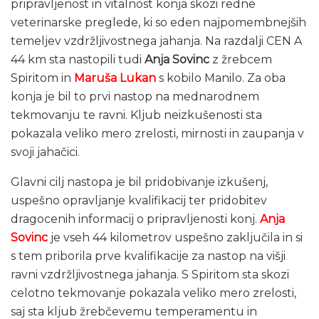
pripravljenost in vitalnost konja skozi redne
veterinarske preglede, ki so eden najpomembnejših
temeljev vzdržljivostnega jahanja. Na razdalji CEN A
44 km sta nastopili tudi
Anja Sovinc
z žrebcem
Spiritom in
Maruša Lukan
s kobilo Manilo. Za oba
konja je bil to prvi nastop na mednarodnem
tekmovanju te ravni. Kljub neizkušenosti sta
pokazala veliko mero zrelosti, mirnosti in zaupanja v
svoji jahačici.
Glavni cilj nastopa je bil pridobivanje izkušenj,
uspešno opravljanje kvalifikacij ter pridobitev
dragocenih informacij o pripravljenosti konj.
Anja
Sovinc
je vseh 44 kilometrov uspešno zaključila in si
s tem priborila prve kvalifikacije za nastop na višji
ravni vzdržljivostnega jahanja. S Spiritom sta skozi
celotno tekmovanje pokazala veliko mero zrelosti,
saj sta kljub žrebčevemu temperamentu in