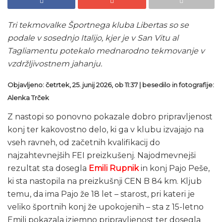
Tri tekmovalke Športnega kluba Libertas so se
podale v sosednjo Italijo, kjer je v San Vitu al
Tagliamentu potekalo mednarodno tekmovanje v
vzdržljivostnem jahanju.
Objavljeno: četrtek, 25. junij 2026, ob 11:37 | besedilo in fotografije:
Alenka Trček
Z nastopi so ponovno pokazale dobro pripravljenost
konj ter kakovostno delo, ki ga v klubu izvajajo na
vseh ravneh, od začetnih kvalifikacij do
najzahtevnejših FEI preizkušenj. Najodmevnejši
rezultat sta dosegla
Emili Rupnik
in konj Pajo Peše,
ki sta nastopila na preizkušnji CEN B 84 km. Kljub
temu, da ima Pajo že 18 let – starost, pri kateri je
veliko športnih konj že upokojenih – sta z 15-letno
Emili pokazala izjemno pripravljenost ter dosegla