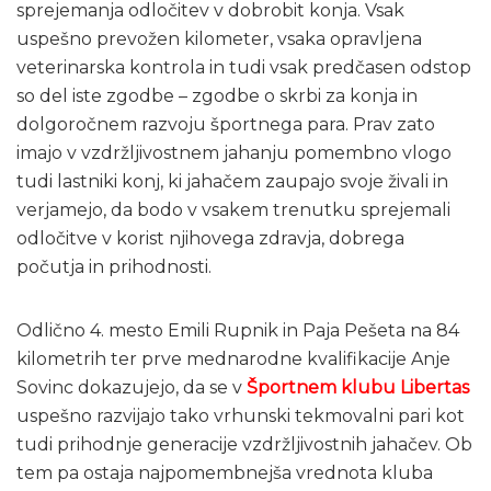
sprejemanja odločitev v dobrobit konja. Vsak
uspešno prevožen kilometer, vsaka opravljena
veterinarska kontrola in tudi vsak predčasen odstop
so del iste zgodbe – zgodbe o skrbi za konja in
dolgoročnem razvoju športnega para. Prav zato
imajo v vzdržljivostnem jahanju pomembno vlogo
tudi lastniki konj, ki jahačem zaupajo svoje živali in
verjamejo, da bodo v vsakem trenutku sprejemali
odločitve v korist njihovega zdravja, dobrega
počutja in prihodnosti.
Odlično 4. mesto Emili Rupnik in Paja Pešeta na 84
kilometrih ter prve mednarodne kvalifikacije Anje
Sovinc dokazujejo, da se v
Športnem klubu Libertas
uspešno razvijajo tako vrhunski tekmovalni pari kot
tudi prihodnje generacije vzdržljivostnih jahačev. Ob
tem pa ostaja najpomembnejša vrednota kluba