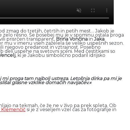
 zmag do tretjih, četrtih in petih mest… Jakob je
e zelo resno. Še posebej mu je v spominu ostala proga
ili prisrčen transparent,
Brina Vončina
in
Jaka
ter mu v imenu vseh zaželela še veliko uspešnih sezon.
rili njegovo predanost in vztrajnost. Posebno
kob deli uspehe na svetovni sceni. Med čestitkami so
encelj
, ki je Jakobu simbolično podaril idrijsko
saj mi proga tam najbolj ustreza. Letošnja dirka pa mi je
lišal glasne vzklike domačih navijačev.«
emljajo na tekmah, če že ne v živo pa prek spleta. Ob
 Klemenčič
si je z veseljem vzel čas za fotografije in