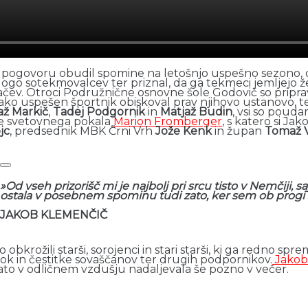
v pogovoru obudil spomine na letošnjo uspešno sezono, od
ogo sotekmovalcev ter priznal, da ga tekmeci jemljejo ž
ačev. Otroci Podružnične osnovne šole Godovič so priprav
e tako uspešen športnik obiskoval prav njihovo ustanovo, 
až Markič
,
Tadej Podgornik
in
Matjaž Budin
, vsi so pouda
ke svetovnega pokala
Marion Fromberger
, s katero si Ja
jc
, predsednik MBK Črni Vrh
Jože Kenk
in župan
Tomaž V
»Od vseh prizorišč mi je najbolj pri srcu tisto v Nemčiji, 
ostala v posebnem spominu tudi zato, ker sem ob progi s
JAKOB KLEMENČIČ
bkrožili starši, sorojenci in stari starši, ki ga redno spr
i rok in čestitke sovaščanov ter drugih podpornikov.
Jakob
 nato v odličnem vzdušju nadaljevala še pozno v večer.