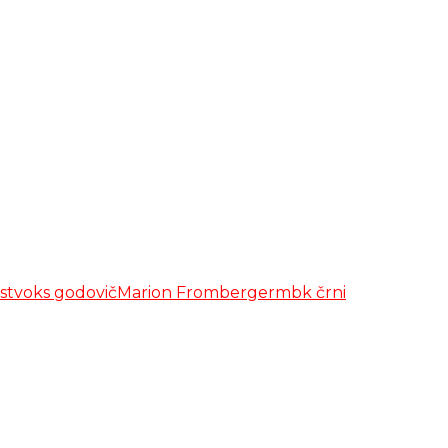
stvo
ks godovič
Marion Fromberger
mbk črni