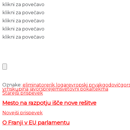
klikni za povečavo
klikni za povečavo
klikni za povečavo
klikni za povečavo
klikni za povečavo
Oznake:
eliminator
erik logar
evropski prvak
godovič
gor
vrh
skupina javor
sprejem
svetovni pokal
tekma
Starejši prispevek
Mesto na razpotju išče nove rešitve
Novejši prispevek
O Franji v EU parlamentu