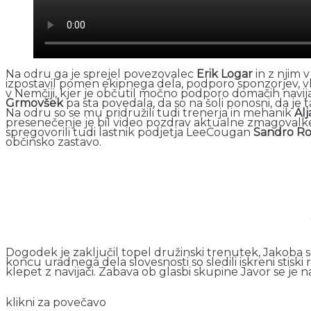
Na odru ga je sprejel povezovalec
Erik Logar
in z njim 
izpostavil pomen ekipnega dela, podporo sponzorjev, vl
v Nemčiji, kjer je občutil močno podporo domačih navij
Grmovšek
pa sta povedala, da so na šoli ponosni, da j
Na odru so se mu pridružili tudi trenerja in mehanik
Alj
presenečenje je bil video pozdrav aktualne zmagoval
spregovorili tudi lastnik podjetja LeeCougan
Sandro Ro
občinsko zastavo.
Dogodek je zaključil topel družinski trenutek, Jakoba so o
koncu uradnega dela slovesnosti so sledili iskreni stisk
klepet z navijači. Zabava ob glasbi skupine Javor se je
klikni za povečavo