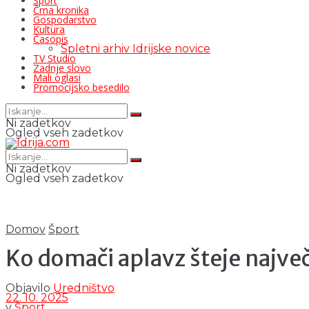
Šport
Črna kronika
Gospodarstvo
Kultura
Časopis
Spletni arhiv Idrijske novice
TV Studio
Zadnje slovo
Mali oglasi
Promocijsko besedilo
Ni zadetkov
Ogled vseh zadetkov
Ni zadetkov
Ogled vseh zadetkov
Domov
Šport
Ko domači aplavz šteje najve
Objavilo
Uredništvo
22. 10. 2025
v
Šport