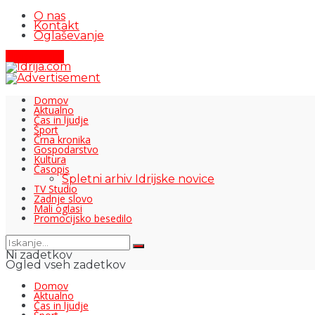
O nas
Kontakt
Oglaševanje
Pišite nam
Domov
Aktualno
Čas in ljudje
Šport
Črna kronika
Gospodarstvo
Kultura
Časopis
Spletni arhiv Idrijske novice
TV Studio
Zadnje slovo
Mali oglasi
Promocijsko besedilo
Ni zadetkov
Ogled vseh zadetkov
Domov
Aktualno
Čas in ljudje