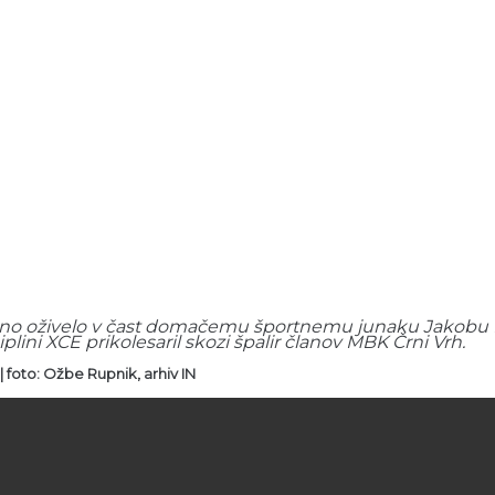
novno oživelo v čast domačemu športnemu junaku Jakobu K
ini XCE prikolesaril skozi špalir članov MBK Črni Vrh.
| foto: Ožbe Rupnik, arhiv IN