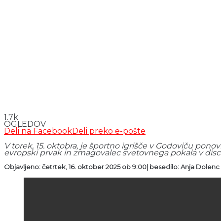
1.7k
OGLEDOV
Deli na Facebook
Deli preko e-pošte
V torek, 15. oktobra, je športno igrišče v Godoviču po
evropski prvak in zmagovalec svetovnega pokala v discipl
Objavljeno: četrtek, 16. oktober 2025 ob 9:00| besedilo: Anja Dolenc 