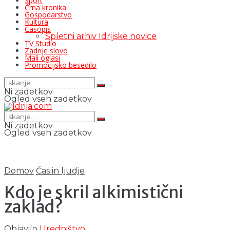
Šport
Črna kronika
Gospodarstvo
Kultura
Časopis
Spletni arhiv Idrijske novice
TV Studio
Zadnje slovo
Mali oglasi
Promocijsko besedilo
Ni zadetkov
Ogled vseh zadetkov
Ni zadetkov
Ogled vseh zadetkov
Domov
Čas in ljudje
Kdo je skril alkimistični
zaklad?
Objavilo
Uredništvo