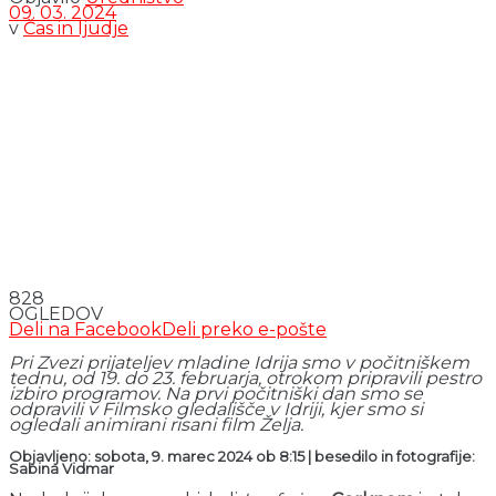
09. 03. 2024
v
Čas in ljudje
828
OGLEDOV
Deli na Facebook
Deli preko e-pošte
Pri Zvezi prijateljev mladine Idrija smo v počitniškem
tednu, od 19. do 23. februarja, otrokom pripravili pestro
izbiro programov. Na prvi počitniški dan smo se
odpravili v Filmsko gledališče v Idriji, kjer smo si
ogledali animirani risani film
Želja
.
Objavljeno: sobota, 9. marec 2024 ob 8:15 | besedilo in fotografije:
Sabina Vidmar