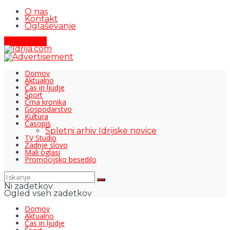
O nas
Kontakt
Oglaševanje
Pišite nam
Domov
Aktualno
Čas in ljudje
Šport
Črna kronika
Gospodarstvo
Kultura
Časopis
Spletni arhiv Idrijske novice
TV Studio
Zadnje slovo
Mali oglasi
Promocijsko besedilo
Ni zadetkov
Ogled vseh zadetkov
Domov
Aktualno
Čas in ljudje