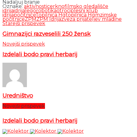
Nadaljuj branje
Oznake:
aktivnosti
cerkno
filmsko gledališče
idrija
idrija
legorobotika
otroci
plesni klub
idrija
počitnice
Topilnica Hg
topilnica Hgm
zimske
počitnice
ZPM
ZPM Idrija
zveza prijateljev mladine
Starejši prispevek
Gimnazijci razveselili 250 žensk
Novejši prispevek
Izdelali bodo pravi herbarij
Uredništvo
Novejši prispevek
Izdelali bodo pravi herbarij