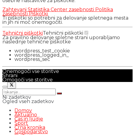
osebne nastavitve za piškotke.
Zahtevani
Statistika
Center zasebnosti
Politika
zasebnosti
Piškotki
Ti piškotki so potrebni za delovanje spletnega mesta
in jih ni moč onemogočiti.
Tehnični piškotki
Tehnični piškotki
Za pravilno delovanje spletne strani uporabljamo
naslednje tehnične piškotke
wordpress_test_cookie
wordpress_logged_in_
wordpress_sec
Onemogoči vse storitve
Shrani
Omogoči vse storitve
Ni zadetkov
Ogled vseh zadetkov
Domov
Aktualno
Čas in ljudje
Šport
Črna kronika
Gospodarstvo