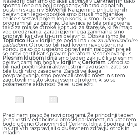
Naslednji dan smo obiskali
Laufarje
v
Cerknem
in tako
spoznali eno najbolj prepoznavnih tradicionalnih
pustnih skupin v
Sloveniji
. Na izjemno priljubljenih
delavnicah lego-robotike smo brusili možganske
celice s sestavljanjem lego kock, ki smo jih kasneje
programirali za gibanje. Delavnica je bila prilagojena
tako za mlajše otroke kot tudi za starejše, ki že imajo
več predznanja. Zaradi izjemnega zanimanja smo
pripravili kar dve tri-urni delavnici. Obiskali smo še
Topilnico HG
v Idriji in se podali na
Lov za alkimističnim
zakladom
. Otroci so bili nad lovom navdušeni, na
koncu pa so po uspešno opravljenih nalogah prejeli
še pravi certifikat s pravim pečatom. V sodelovanju s
Plesnim klubom Idrija
smo teden zaključili s plesnimi
delavnicami hip hopa v
Idriji
in v
Cerknem
. Otroci so
bili nad počitniškimi aktivnostmi navdušeni, zato so
bile tudi hitro zasedene. Zaradi velikega
povpraševanja, smo povečali število mest in s tem
zagotovili mesto skoraj vsem otrokom, ki so se
posamezne aktivnosti želeli udeležiti.
Pred nami pa so že novi programi. Že prihodnji teden
je na vrsti Medobčinski otroški parlament, na katerem
bodo učenci Osnovnih šol Cerkno, Idrija, Spodnja Idrija
in Črni Vrh razpravljali o duševnem zdravju otrok in
mladih.