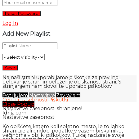
Log In
Add New Playlist
Na naši strani uporabljamo piškotke za pravilno
delovanje strani in beleženje obiskanosti strani. S
strinjanjem nam dovolite uporabo piškotkov.
Potrjujem
Nastavitve
Zavračam
Center zasebnosti
Piškotki
Close Popup
Nastavitve zasebnosti shranjene!
Idrija.com
Nastavitve zasebnosti
Ko obiščete katero koli spletno mesto, le to lahko
shranjuje ali pridobi podatke v vašem brskalniku,
večinoma v obliki piškotkov. Tukaj nadzirate svoje