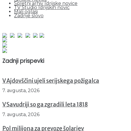
Spletni arhiv Idrijske novice
TV Studio Idrijskih novic
Mali oglasi
Zadnje slovo
obiskov od 1. januarja 2026
Obiskovalcev skupaj : 948413
Prikazov skupaj : 2527602
Trenutno : 104
Zadnji prispevki
V Ajdovščini ujeli serijskega požigalca
7. avgusta, 2026
V Savudriji so ga zgradili leta 1818
7. avgusta, 2026
Pol milijona za prevoze šolarjev