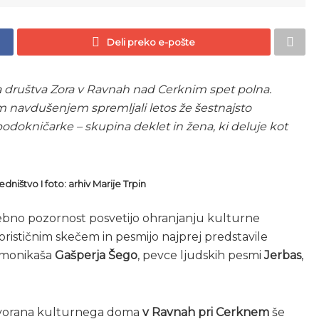
Deli preko e-pošte
a društva Zora v Ravnah nad Cerknim spet polna.
kim navdušenjem spremljali letos že šestnajsto
podokničarke – skupina deklet in žena, ki deluje kot
dništvo I foto: arhiv Marije Trpin
ebno pozornost posvetijo ohranjanju kulturne
morističnim skečem in pesmijo najprej predstavile
armonikaša
Gašperja Šego
, pevce ljudskih pesmi
Jerbas
,
 dvorana kulturnega doma
v
Ravnah pri Cerknem
še