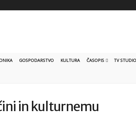
ONIKA
GOSPODARSTVO
KULTURA
ČASOPIS
TV STUDI
čini in kulturnemu