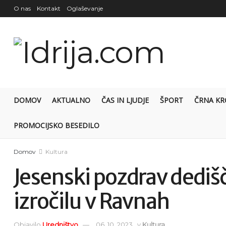
O nas
Kontakt
Oglaševanje
DOMOV
AKTUALNO
ČAS IN LJUDJE
ŠPORT
ČRNA KR
PROMOCIJSKO BESEDILO
Domov
Kultura
Jesenski pozdrav dediš
izročilu v Ravnah
Objavilo
Uredništvo
06. 10. 2023
v
Kultura