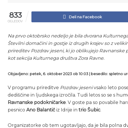
833
Deli na Facebook
OGLEDOV
Na prvo oktobrsko nedeljo je bila dvorana Kulturneg
Številni domačini in gostje iz drugih krajev so z veli
prireditev Pozdrav jeseni, ki jo oblikujejo Ravnanske 
kot sekcija Kulturnega društva Zora Ravne.
Objavljeno: petek, 6. oktober 2023 ob 10:03 | besedilo: spletno ure
V programu prireditve
Pozdrav jeseni
vsako leto pos
dediščine in ljudskega izročila. Tudi letos so se s hu
Ravnanske podokničarke
. V goste pa so povabile h
pesnico
Ano Balantič
iz Idrije in
trio Šubic
.
Organizatorke ob tem ugotavljajo, da je bila polna