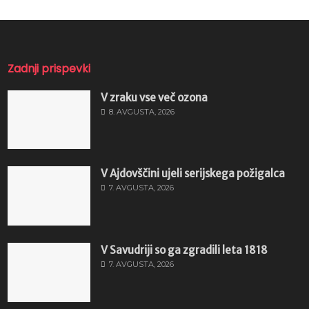
Zadnji prispevki
V zraku vse več ozona
8. AVGUSTA, 2026
V Ajdovščini ujeli serijskega požigalca
7. AVGUSTA, 2026
V Savudriji so ga zgradili leta 1818
7. AVGUSTA, 2026