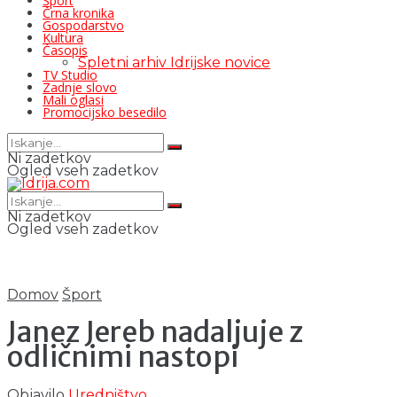
Šport
Črna kronika
Gospodarstvo
Kultura
Časopis
Spletni arhiv Idrijske novice
TV Studio
Zadnje slovo
Mali oglasi
Promocijsko besedilo
Ni zadetkov
Ogled vseh zadetkov
Ni zadetkov
Ogled vseh zadetkov
Domov
Šport
Janez Jereb nadaljuje z
odličnimi nastopi
Objavilo
Uredništvo