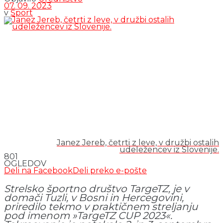
07. 09. 2023
v
Šport
Janez Jereb, četrti z leve, v družbi ostalih
udeležencev iz Slovenije.
801
OGLEDOV
Deli na Facebook
Deli preko e-pošte
Strelsko športno društvo TargeTZ, je v
domači Tuzli, v Bosni in Hercegovini,
priredilo tekmo v praktičnem streljanju
pod imenom »TargeTZ CUP 2023«.