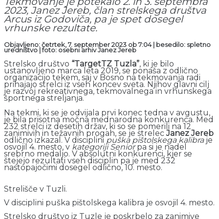
Tekmovanje je potekalo 2. in 3. septembra
2023, Janez Jereb, član strelskega društva
Arcus iz Godoviča, pa je spet dosegel
vrhunske rezultate.
Objavljeno: četrtek, 7. september 2023 ob 7:04 | besedilo: spletno
uredništvo | foto: osebni arhiv Janez Jereb
Strelsko društvo
“TargetTZ Tuzla”
, ki je bilo
ustanovljeno marca leta 2019, se ponaša z odlično
organizacijo tekem, saj v Bosno na tekmovanja radi
prihajajo strelci iz vseh koncev sveta. Njihov glavni cilj
je razvoj rekreativnega, tekmovalnega in vrhunskega
športnega streljanja.
Na tekmi, ki se je odvijala prvi konec tedna v avgustu,
je bila prisotna močna mednarodna konkurenca. Med
232 strelci iz desetih držav, ki so se pomerili na 12
zanimivih in težavnih progah, se je strelec
Janez Jereb
odlično izkazal. V disciplini
puška pištolskega kalibra
je
osvojil 4. mesto, v
kategoriji Senior
pa si je nadel
srebrno medaljo. V absolutni konkurenci, kjer se
štejejo rezultati vseh disciplin pa je med 232
nastopajočimi dosegel odlično, 10. mesto.
Strelišče v Tuzli.
V disciplini puška pištolskega kalibra je osvojil 4. mesto.
Strelsko društvo iz Tuzle je poskrbelo za zanimive