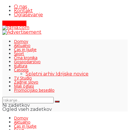
O nas
Kontakt
Oglaševanje
Pišite nam
Domov
Aktualno
Čas in ljudje
Šport
Črna kronika
Gospodarstvo
Kultura
Časopis
Spletni arhiv Idrijske novice
TV Studio
Zadnje slovo
Mali oglasi
Promocijsko besedilo
Ni zadetkov
Ogled vseh zadetkov
Domov
Aktualno
Čas in ljudje