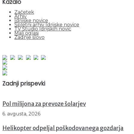
Kazalo
Začetek
Arhiv
Idrijske novice
Spletni arhiv Idrijske novice
TV Studio Idrijskih novic
Mali oglasi
Zadnje slovo
obiskov od 1. januarja 2026
Obiskovalcev skupaj : 940557
Prikazov skupaj : 2512116
Trenutno : 18
Zadnji prispevki
Pol milijona za prevoze šolarjev
6. avgusta, 2026
Helikopter odpeljal poškodovanega gozdarja