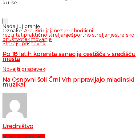
kulise.
Nadaljuj branje
Oznake:
Arcus
idrija
janez jereb
odlični
rezultati
praktično streljanje
športno streljanje
strelsko
društvo
tekmovanje
Starejši prispevek
Po 18 letih korenita sanacija cestišča v središču
mesta
Novejši prispevek
Na Osnovni šoli Črni Vrh pripravljajo mladinski
muzikal
Uredništvo
Novejši prispevek