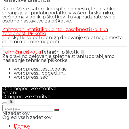
Nastavitve zasebnosti
Ko obiščete katero koli spletno mesto, le to lahko
shranjuje ali pridobi podatke v vašem brskalniku,
večinoma v obliki piškotkov. Tukaj nadzirate svoje
osebne nastavitve za piškotke.
Zahtevani
Statistika
Center zasebnosti
Politika
zasebnosti
Piškotki
Ti piškotki so potrebni za delovanje spletnega mesta
in jih ni moč onemogočiti.
Tehnični piškotki
Tehnični piškotki
Za pravilno delovanje spletne strani uporabljamo
naslednje tehnične piškotke
wordpress_test_cookie
wordpress_logged_in_
wordpress_sec
Onemogoči vse storitve
Shrani
Omogoči vse storitve
Ni zadetkov
Ogled vseh zadetkov
Domov