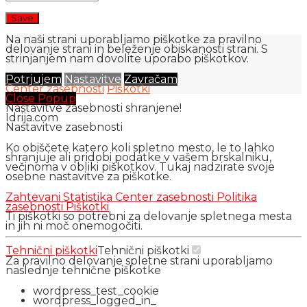
Na naši strani uporabljamo piškotke za pravilno
delovanje strani in beleženje obiskanosti strani. S
strinjanjem nam dovolite uporabo piškotkov.
Potrjujem
Nastavitve
Zavračam
Center zasebnosti
Piškotki
Close Popup
Nastavitve zasebnosti shranjene!
Idrija.com
Nastavitve zasebnosti
Ko obiščete katero koli spletno mesto, le to lahko
shranjuje ali pridobi podatke v vašem brskalniku,
večinoma v obliki piškotkov. Tukaj nadzirate svoje
osebne nastavitve za piškotke.
Zahtevani
Statistika
Center zasebnosti
Politika
zasebnosti
Piškotki
Ti piškotki so potrebni za delovanje spletnega mesta
in jih ni moč onemogočiti.
Tehnični piškotki
Tehnični piškotki
Za pravilno delovanje spletne strani uporabljamo
naslednje tehnične piškotke
wordpress_test_cookie
wordpress_logged_in_