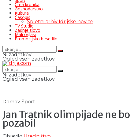
Šport
Črna kronika
Gospodarstvo
Kultura
Časopis
Spletni arhiv Idrijske novice
TV Studio
Zadnje slovo
Mali oglasi
Promocijsko besedilo
Ni zadetkov
Ogled vseh zadetkov
Ni zadetkov
Ogled vseh zadetkov
Domov
Šport
Jan Tratnik olimpijade ne bo
pozabil
Objavilo
Uredništvo