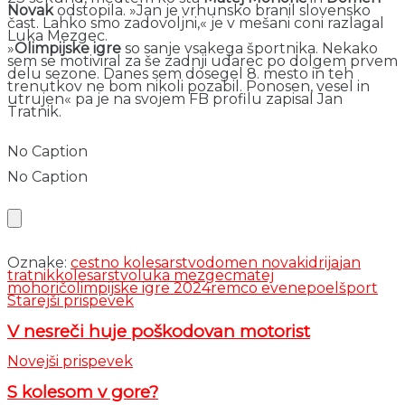
Novak
odstopila. »Jan je vrhunsko branil slovensko
čast. Lahko smo zadovoljni,« je v mešani coni razlagal
Luka Mezgec.
»
Olimpijske igre
so sanje vsakega športnika. Nekako
sem se motiviral za še zadnji udarec po dolgem prvem
delu sezone. Danes sem dosegel 8. mesto in teh
trenutkov ne bom nikoli pozabil. Ponosen, vesel in
utrujen« pa je na svojem FB profilu zapisal Jan
Tratnik.
No Caption
No Caption
Oznake:
cestno kolesarstvo
domen novak
idrija
jan
tratnik
kolesarstvo
luka mezgec
matej
mohorič
olimpijske igre 2024
remco evenepoel
šport
Starejši prispevek
V nesreči huje poškodovan motorist
Novejši prispevek
S kolesom v gore?