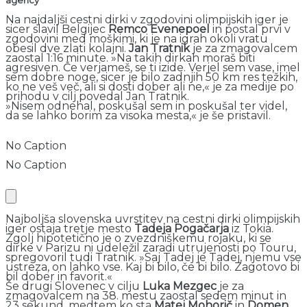
Na najdaljši cestni dirki v zgodovini olimpijskih iger je
sicer slavil Belgijec
Remco Evenepoel
in postal prvi v
zgodovini med moškimi, ki je na igrah okoli vratu
obesil dve zlati kolajni.
Jan Tratnik
je za zmagovalcem
zaostal 1:16 minute. »Na takih dirkah moraš biti
agresiven. Če verjameš, se ti izide. Verjel sem vase, imel
sem dobre noge, sicer je bilo zadnjih 50 km res težkih,
ko ne veš več, ali si dosti dober ali ne,« je za medije po
prihodu v cilj povedal Jan Tratnik.
»Nisem odnehal, poskušal sem in poskušal ter videl,
da se lahko borim za visoka mesta,« je še pristavil.
No Caption
No Caption
Najboljša slovenska uvrstitev na cestni dirki olimpijskih
iger ostaja tretje mesto
Tadeja Pogačarja
iz Tokia.
Zgolj hipotetično je o zvezdniškemu rojaku, ki se
dirke v Parizu ni udeležil zaradi utrujenosti po Touru,
spregovoril tudi Tratnik. »Saj Tadej je Tadej, njemu vse
ustreza, on lahko vse. Kaj bi bilo, če bi bilo. Zagotovo bi
bil dober in favorit.«
Še drugi Slovenec v cilju
Luka Mezgec
je za
zmagovalcem na 38. mestu zaostal sedem minut in
23 sekund, medtem ko sta
Matej Mohorič
in
Domen