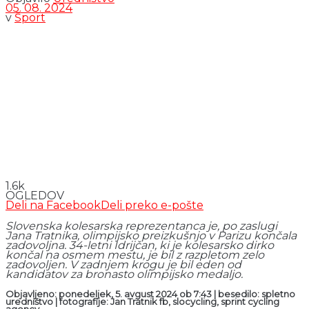
05. 08. 2024
v
Šport
1.6k
OGLEDOV
Deli na Facebook
Deli preko e-pošte
Slovenska kolesarska reprezentanca je, po zaslugi
Jana Tratnika, olimpijsko preizkušnjo v Parizu končala
zadovoljna. 34-letni Idrijčan, ki je kolesarsko dirko
končal na osmem mestu, je bil z razpletom zelo
zadovoljen. V zadnjem krogu je bil eden od
kandidatov za bronasto olimpijsko medaljo.
Objavljeno: ponedeljek, 5. avgust 2024 ob 7:43 | besedilo: spletno
uredništvo | fotografije: Jan Tratnik fb, slocycling, sprint cycling
agency