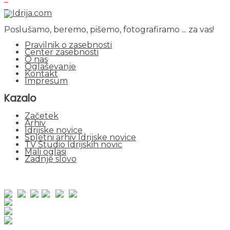
Poslušamo, beremo, pišemo, fotografiramo ... za vas!
Pravilnik o zasebnosti
Center zasebnosti
O nas
Oglaševanje
Kontakt
Impresum
Kazalo
Začetek
Arhiv
Idrijske novice
Spletni arhiv Idrijske novice
TV Studio Idrijskih novic
Mali oglasi
Zadnje slovo
obiskov od 1. januarja 2026
Obiskovalcev skupaj : 961823
Prikazov skupaj : 2547640
Trenutno : 61