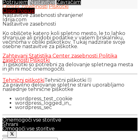
Potrjujem
Nastavitve
Zavračam
Center zasebnosti
Piškotki
Close Popup
Nastavitve zasebnosti shranjene!
Idrija.com
Nastavitve zasebnosti
Ko obiščete katero koli spletno mesto, le to lahko
shranjuje ali pridobi podatke v vašem brskalniku,
večinoma v obliki piškotkov. Tukaj nadzirate svoje
osebne nastavitve za piškotke.
Zahtevani
Statistika
Center zasebnosti
Politika
zasebnosti
Piškotki
Ti piškotki so potrebni za delovanje spletnega mesta
in jih ni moč onemogočiti.
Tehnični piškotki
Tehnični piškotki
Za pravilno delovanje spletne strani uporabljamo
naslednje tehnične piškotke
wordpress_test_cookie
wordpress_logged_in_
wordpress_sec
Onemogoči vse storitve
Shrani
Omogoči vse storitve