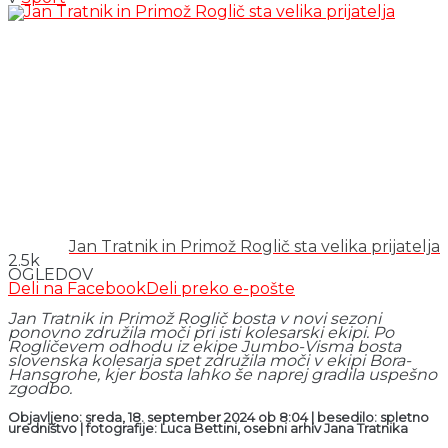
Jan Tratnik in Primož Roglič sta velika prijatelja
2.5k
OGLEDOV
Deli na Facebook
Deli preko e-pošte
Jan Tratnik in Primož Roglič bosta v novi sezoni
ponovno združila moči pri isti kolesarski ekipi. Po
Rogličevem odhodu iz ekipe Jumbo-Visma bosta
slovenska kolesarja spet združila moči v ekipi Bora-
Hansgrohe, kjer bosta lahko še naprej gradila uspešno
zgodbo.
Objavljeno: sreda, 18. september 2024 ob 8:04 | besedilo: spletno
uredništvo | fotografije: Luca Bettini, osebni arhiv Jana Tratnika