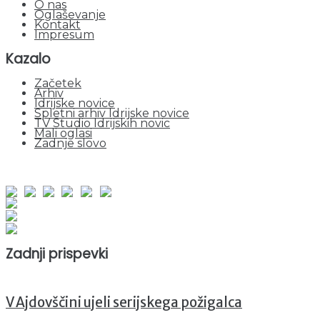
O nas
Oglaševanje
Kontakt
Impresum
Kazalo
Začetek
Arhiv
Idrijske novice
Spletni arhiv Idrijske novice
TV Studio Idrijskih novic
Mali oglasi
Zadnje slovo
obiskov od 1. januarja 2026
Obiskovalcev skupaj : 949883
Prikazov skupaj : 2529984
Trenutno : 67
Zadnji prispevki
V Ajdovščini ujeli serijskega požigalca