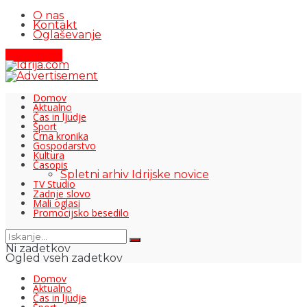
O nas
Kontakt
Oglaševanje
Pišite nam
Domov
Aktualno
Čas in ljudje
Šport
Črna kronika
Gospodarstvo
Kultura
Časopis
Spletni arhiv Idrijske novice
TV Studio
Zadnje slovo
Mali oglasi
Promocijsko besedilo
Ni zadetkov
Ogled vseh zadetkov
Domov
Aktualno
Čas in ljudje