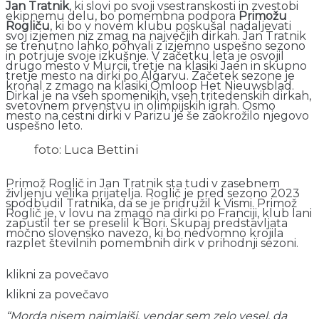
Jan Tratnik
, ki slovi po svoji vsestranskosti in zvestobi
ekipnemu delu, bo pomembna podpora
Primožu
Rogliču
, ki bo v novem klubu poskušal nadaljevati
svoj izjemen niz zmag na največjih dirkah. Jan Tratnik
se trenutno lahko pohvali z izjemno uspešno sezono
in potrjuje svoje izkušnje. V začetku leta je osvojil
drugo mesto v Murcii, tretje na klasiki Jaen in skupno
tretje mesto na dirki po Algarvu. Začetek sezone je
kronal z zmago na klasiki Omloop Het Nieuwsblad.
Dirkal je na vseh spomenikih, vseh tritedenskih dirkah,
svetovnem prvenstvu in olimpijskih igrah. Osmo
mesto na cestni dirki v Parizu je še zaokrožilo njegovo
uspešno leto.
foto: Luca Bettini
Primož Roglič in Jan Tratnik sta tudi v zasebnem
življenju velika prijatelja. Roglič je pred sezono 2023
spodbudil Tratnika, da se je pridružil k Vismi. Primož
Roglič je, v lovu na zmago na dirki po Franciji, klub lani
zapustil ter se preselil k Bori. Skupaj predstavljata
močno slovensko navezo, ki bo nedvomno krojila
razplet številnih pomembnih dirk v prihodnji sezoni.
klikni za povečavo
klikni za povečavo
“Morda nisem najmlajši, vendar sem zelo vesel, da