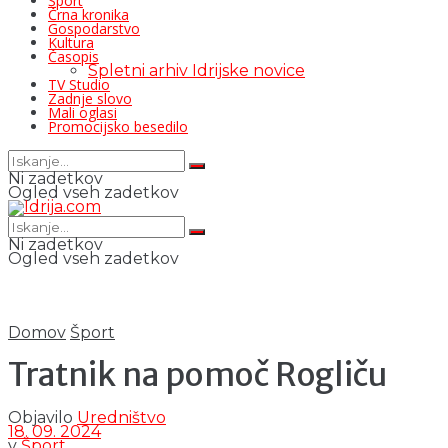
Šport
Črna kronika
Gospodarstvo
Kultura
Časopis
Spletni arhiv Idrijske novice
TV Studio
Zadnje slovo
Mali oglasi
Promocijsko besedilo
Ni zadetkov
Ogled vseh zadetkov
Ni zadetkov
Ogled vseh zadetkov
Domov
Šport
Tratnik na pomoč Rogliču
Objavilo
Uredništvo
18. 09. 2024
v
Šport