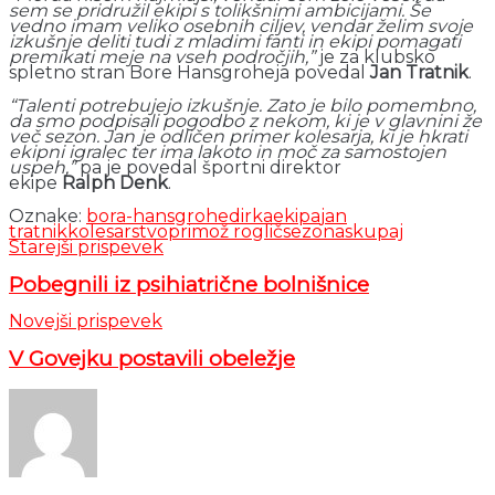
sem se pridružil ekipi s tolikšnimi ambicijami. Še
vedno imam veliko osebnih ciljev, vendar želim svoje
izkušnje deliti tudi z mladimi fanti in ekipi pomagati
premikati meje na vseh področjih,”
je za klubsko
spletno stran Bore Hansgroheja povedal
Jan Tratnik
.
“Talenti potrebujejo izkušnje. Zato je bilo pomembno,
da smo podpisali pogodbo z nekom, ki je v glavnini že
več sezon. Jan je odličen primer kolesarja, ki je hkrati
ekipni igralec ter ima lakoto in moč za samostojen
uspeh,”
pa je povedal športni direktor
ekipe
Ralph Denk
.
Oznake:
bora-hansgrohe
dirka
ekipa
jan
tratnik
kolesarstvo
primož roglič
sezona
skupaj
Starejši prispevek
Pobegnili iz psihiatrične bolnišnice
Novejši prispevek
V Govejku postavili obeležje