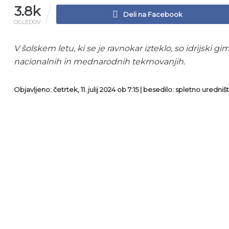
3.8k
Deli na Facebook
OGLEDOV
V šolskem letu, ki se je ravnokar izteklo, so idrijski gi
nacionalnih in mednarodnih tekmovanjih.
Objavljeno: četrtek, 11. julij 2024 ob 7:15 | besedilo: spletno uredništ