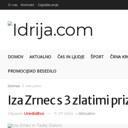
O nas
Kontakt
Oglaševanje
DOMOV
AKTUALNO
ČAS IN LJUDJE
ŠPORT
ČRNA KR
PROMOCIJSKO BESEDILO
Domov
Aktualno
Iza Zrnec s 3 zlatimi pri
Objavilo
Uredništvo
11. 07. 2024
v
Aktualno