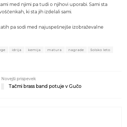
kami med njimi pa tudi o njihovi uporabi. Sami sta
oščenkah, ki sta jih izdelali sami.
ltatih pa sodi med najuspešnejše izobraževalne
ege
idrija
kemija
matura
nagrade
šolsko leto
Novejši prispevek
Tačmi brass band potuje v Gučo