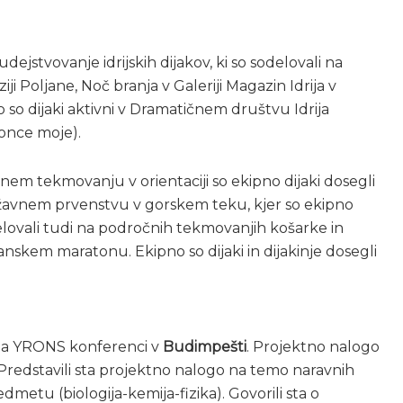
stvovanje idrijskih dijakov, ki so sodelovali na
i Poljane, Noč branja v Galeriji Magazin Idrija v
 so dijaki aktivni v Dramatičnem društvu Idrija
sonce moje).
nem tekmovanju v orientaciji so ekipno dijaki dosegli
a državnem prvenstvu v gorskem teku, kjer so ekipno
odelovali tudi na področnih tekmovanjih košarke in
anskem maratonu. Ekipno so dijaki in dijakinje dosegli
 na YRONS konferenci v
Budimpešti
. Projektno nalogo
B). Predstavili sta projektno nalogo na temo naravnih
edmetu (biologija-kemija-fizika). Govorili sta o