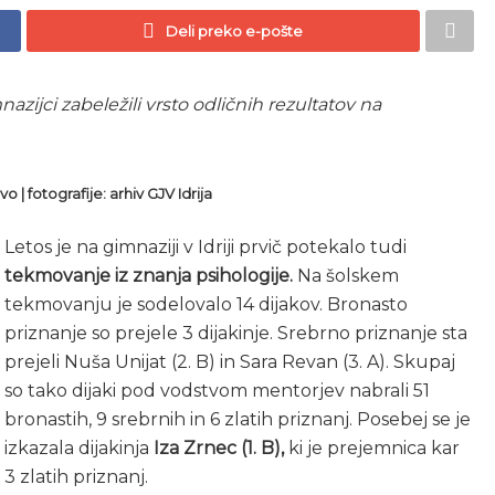
Deli preko e-pošte
mnazijci zabeležili vrsto odličnih rezultatov na
vo | fotografije: arhiv GJV Idrija
Letos je na gimnaziji v Idriji prvič potekalo tudi
tekmovanje iz znanja psihologije.
Na šolskem
tekmovanju je sodelovalo 14 dijakov. Bronasto
priznanje so prejele 3 dijakinje. Srebrno priznanje sta
prejeli Nuša Unijat (2. B) in Sara Revan (3. A). Skupaj
so tako dijaki pod vodstvom mentorjev nabrali 51
bronastih, 9 srebrnih in 6 zlatih priznanj. Posebej se je
izkazala dijakinja
Iza Zrnec (1. B),
ki je prejemnica kar
3 zlatih priznanj.