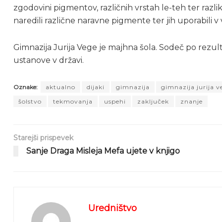
zgodovini pigmentov, različnih vrstah le-teh ter razli
naredili različne naravne pigmente ter jih uporabili v v
Gimnazija Jurija Vege je majhna šola. Sodeč po rezu
ustanove v državi.
Oznake:
aktualno
dijaki
gimnazija
gimnazija jurija v
šolstvo
tekmovanja
uspehi
zaključek
znanje
Starejši prispevek
Sanje Draga Misleja Mefa ujete v knjigo
Uredništvo