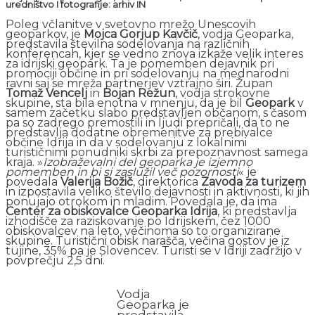
uredništvo I fotografije: arhiv IN
Poleg včlanitve v svetovno mrežo Unescovih
geoparkov, je
Mojca Gorjup Kavčič
, vodja Geoparka,
predstavila številna sodelovanja na različnih
konferencah, kjer se vedno znova izkaže velik interes
za idrijski geopark. Ta je pomemben dejavnik pri
promociji občine in pri sodelovanju na mednarodni
ravni saj se mreža partnerjev vztrajno širi. Župan
Tomaž Vencelj
in
Bojan Režun
, vodja strokovne
skupine, sta bila enotna v mnenju, da je bil
Geopark
v
samem začetku slabo predstavljen občanom, s časom
pa so zadrego premostili in ljudi prepričali, da to ne
predstavlja dodatne obremenitve za prebivalce
občine Idrija in da v sodelovanju z lokalnimi
turističnimi ponudniki skrbi za prepoznavnost samega
kraja. »
Izobraževalni del geoparka je izjemno
pomemben in bi si zaslužil več pozornosti
« je
povedala
Valerija Božič
, direktorica
Zavoda za turizem
in izpostavila veliko število dejavnosti in aktivnosti, ki jih
ponujajo otrokom in mladim. Povedala je, da ima
Center za obiskovalce Geoparka Idrija
, ki predstavlja
izhodišče za raziskovanje po Idrijskem, čez 1000
obiskovalcev na leto, večinoma so to organizirane
skupine. Turistični obisk narašča, večina gostov je iz
tujine, 35% pa je Slovencev. Turisti se v Idriji zadržijo v
povprečju 2,5 dni.
Vodja
Geoparka je
predstavila