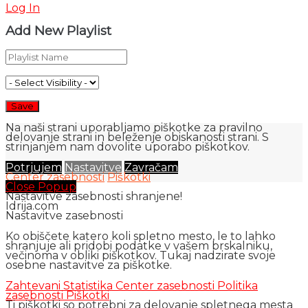
Log In
Add New Playlist
Na naši strani uporabljamo piškotke za pravilno
delovanje strani in beleženje obiskanosti strani. S
strinjanjem nam dovolite uporabo piškotkov.
Potrjujem
Nastavitve
Zavračam
Center zasebnosti
Piškotki
Close Popup
Nastavitve zasebnosti shranjene!
Idrija.com
Nastavitve zasebnosti
Ko obiščete katero koli spletno mesto, le to lahko
shranjuje ali pridobi podatke v vašem brskalniku,
večinoma v obliki piškotkov. Tukaj nadzirate svoje
osebne nastavitve za piškotke.
Zahtevani
Statistika
Center zasebnosti
Politika
zasebnosti
Piškotki
Ti piškotki so potrebni za delovanje spletnega mesta