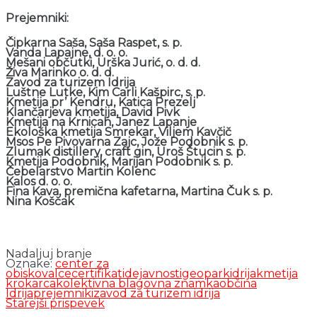
Prejemniki:
Čipkarna Saša, Saša Raspet, s. p.
Vanda Lapajne, d. o. o.
Mešani občutki, Urška Jurić, o. d. d.
Živa Marinko o. d. d.
Zavod za turizem Idrija
Luštne Lutke, Kim Carli Kašpirc, s. p.
Kmetija pr’ Kendru, Katica Prezelj
Klančarjeva kmetija, David Pivk
Kmetija na Krnicah, Janez Lapanje
Ekološka kmetija Smrekar, Viljem Kavčič
Msos Pe Pivovarna Zajc, Jože Podobnik s. p.
Zlumak distillery, craft gin, Uroš Štucin s. p.
Kmetija Podobnik, Marijan Podobnik s. p.
Čebelarstvo Martin Kolenc
Kalos d. o. o.
Fina Kava, premična kafetarna, Martina Čuk s. p.
Nina Koščak
Nadaljuj branje
Oznake:
center za
obiskovalce
certifikati
dejavnosti
geopark
idrija
kmetija
krokarca
kolektivna blagovna znamka
občina
Idrija
prejemniki
zavod za turizem idrija
Starejši prispevek