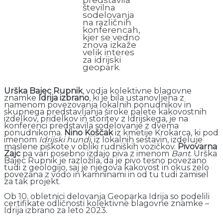
številna
sodelovanja
na različnih
konferencah,
kjer se vedno
znova izkaže
velik interes
za idrijski
geopark.
Urška Bajec Rupnik
, vodja kolektivne blagovne
znamke
Idrija izbrano
, ki je bila ustanovljena z
namenom povezovanja lokalnih ponudnikov in
skupnega predstavljanja široke palete kakovostnih
izdelkov, pridelkov in storitev z Idrijskega, je na
konferenci predstavila sodelovanje z dvema
ponudnikoma.
Nino Koščak
iz kmetije Krokarca, ki pod
imenom
Idrijski hundi
, iz lokalnih sestavin, izdeluje
maslene piškote v obliki rudniških vozičkov.
Pivovarna
Zajc
pa vari posebno izdajo piva z imenom
Bant
. Urška
Bajec Rupnik je razložila, da je pivo tesno povezano
tudi z geologijo, saj je njegova kakovost in okus zelo
povezana z vodo in kamninami in od tu tudi zamisel
za tak projekt.
Ob 10. obletnici delovanja Geoparka Idrija so podelili
certifikate odličnosti kolektivne blagovne znamke –
Idrija izbrano za leto 2023.