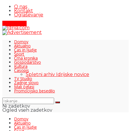
O nas
Kontakt
Oglaševanje
Pišite nam
Domov
Aktualno
Čas in ljudje
Šport
Črna kronika
Gospodarstvo
Kultura
Časopis
Spletni arhiv Idrijske novice
TV Studio
Zadnje slovo
Mali oglasi
Promocijsko besedilo
Ni zadetkov
Ogled vseh zadetkov
Domov
Aktualno
Čas in ljudje