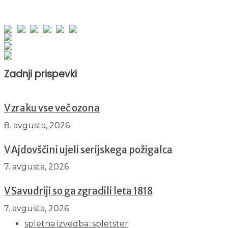
obiskov od 1. januarja 2026
Obiskovalcev skupaj : 964578
Prikazov skupaj : 2551706
Trenutno : 0
Zadnji prispevki
V zraku vse več ozona
8. avgusta, 2026
V Ajdovščini ujeli serijskega požigalca
7. avgusta, 2026
V Savudriji so ga zgradili leta 1818
7. avgusta, 2026
spletna izvedba: spletster