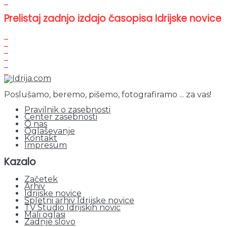
Prelistaj zadnjo izdajo časopisa Idrijske novice
Poslušamo, beremo, pišemo, fotografiramo ... za vas!
Pravilnik o zasebnosti
Center zasebnosti
O nas
Oglaševanje
Kontakt
Impresum
Kazalo
Začetek
Arhiv
Idrijske novice
Spletni arhiv Idrijske novice
TV Studio Idrijskih novic
Mali oglasi
Zadnje slovo