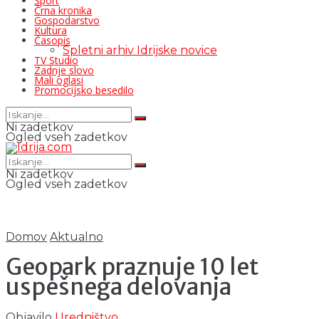
Šport
Črna kronika
Gospodarstvo
Kultura
Časopis
Spletni arhiv Idrijske novice
TV Studio
Zadnje slovo
Mali oglasi
Promocijsko besedilo
Ni zadetkov
Ogled vseh zadetkov
Ni zadetkov
Ogled vseh zadetkov
Domov
Aktualno
Geopark praznuje 10 let
uspešnega delovanja
Objavilo
Uredništvo