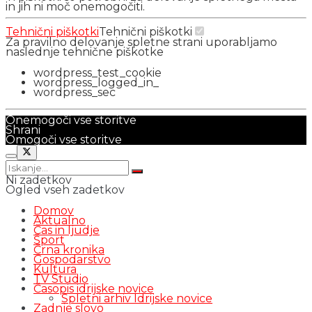
in jih ni moč onemogočiti.
Tehnični piškotki
Tehnični piškotki
Za pravilno delovanje spletne strani uporabljamo
naslednje tehnične piškotke
wordpress_test_cookie
wordpress_logged_in_
wordpress_sec
Onemogoči vse storitve
Shrani
Omogoči vse storitve
Ni zadetkov
Ogled vseh zadetkov
Domov
Aktualno
Čas in ljudje
Šport
Črna kronika
Gospodarstvo
Kultura
TV Studio
Časopis idrijske novice
Spletni arhiv Idrijske novice
Zadnje slovo