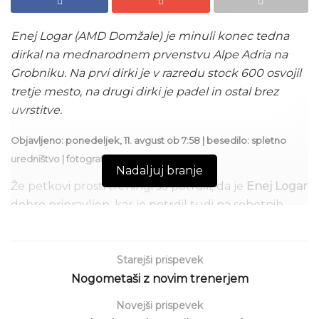
Enej Logar (AMD Domžale) je minuli konec tedna
dirkal na mednarodnem prvenstvu Alpe Adria na
Grobniku. Na prvi dirki je v razredu stock 600 osvojil
tretje mesto, na drugi dirki je padel in ostal brez
uvrstitve.
Objavljeno: ponedeljek, 11. avgust ob 7:58 | besedilo: spletno
uredništvo
|
fotografije: Klemen Sofrič
Nadaljuj branje
Že petkovi prosti treningi so potrdili, da je
Enej Logar
dobro pripravljen, kar je potrdil tudi na sobotnih
kvalifikacijah, v katerih je prvič dosegel čas kroga
pod minuto in pol in si s tem privozil tretjo štartno
pozicijo. Dober štartni položaj je v sobotni dirki
Starejši prispevek
dobro izkoristil in bil več kot polovico dirke v med
Nogometaši z novim trenerjem
trojico najboljših dirkačev. Po manjši napaki je izgubil
Novejši prispevek
stik s tekmecema pred seboj in v cilj pripeljal na