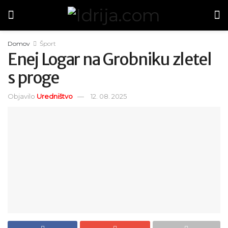
Domov
Šport
Enej Logar na Grobniku zletel
s proge
Objavilo
Uredništvo
12. 08. 2025