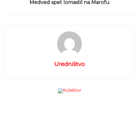
Medved spet lomastil na Marofu
tretjem mestu.
»Dirko sem odpeljal po svojih najboljših
močeh, a me je manjša napaka stala
boja za zmago. Kljub temu sem z
Uredništvo
nastopom zadovoljen« je po sobotnem
nastopu povedal Enej Logar in obenem
napovedal, da želi nedeljsko dirko
končati še višje.
Štart nedeljske dirke mu ni uspel najbolje in izgubil
je eno mesto, ki pa ga je že v začetku drugega