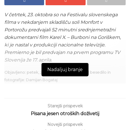
V četrtek, 23. oktobra so na Festivalu slovenskega
filma v nekdanjem skladišču soli Monfort v
Portorožu predvajali 52 minutni srednjemetražni
dokumentarni film Karel X. – Burboni na Goriškem,
ki je nastal v produkciji nacionalne televizije.
Premierno je bil predvajan na prvem programu TV
Slovenija že 17. aprila.
Nadaljuj branje
Objavljeno: petek, 24. oktober 2025 ob 12:30 | besedilo in
fotografije: Damijan Bogataj
Film
razkriva zgodbo zadnjega francoskega kralja iz
dinastije Burbonov, ki je pokopan na slovenskem
ozemlju. Občutljivo prepleta zgodovinska dejstva,
Starejši prispevek
osebne zgodbe in kulturni pomen ene najbolj
Pisana jesen otroških doživetij
nenavadnih evropskih povezav.
Novejši prispevek