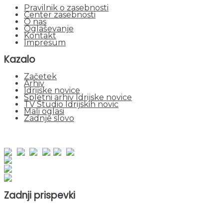
Pravilnik o zasebnosti
Center zasebnosti
O nas
Oglaševanje
Kontakt
Impresum
Kazalo
Začetek
Arhiv
Idrijske novice
Spletni arhiv Idrijske novice
TV Studio Idrijskih novic
Mali oglasi
Zadnje slovo
obiskov od 1. januarja 2026
Obiskovalcev skupaj : 953195
Prikazov skupaj : 2535145
Trenutno : 0
Zadnji prispevki