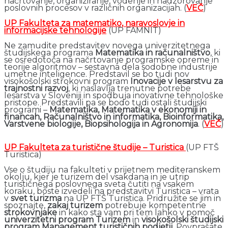
načrtovanje, organiziranje, vodenje in nadzorovanje
poslovnih procesov v različnih organizacijah. (
VEČ
)
UP Fakulteta za matematiko, naravoslovje in
informacijske tehnologije
(UP FAMNIT)
Ne zamudite predstavitev novega univerzitetnega
študijskega programa
Matematika in računalništvo
, ki
se osredotoča na načrtovanje programske opreme in
teorije algoritmov – sestavna dela sodobne industrije
umetne inteligence. Predstavil se bo tudi nov
visokošolski strokovni program
Inovacije v lesarstvu za
trajnostni razvoj
, ki naslavlja trenutne potrebe
lesarstva v Sloveniji in spodbuja inovativne tehnološke
pristope. Predstavili pa se bodo tudi ostali študijski
programi –
Matematika, Matematika v ekonomiji in
financah, Računalništvo in informatika, Bioinformatika,
Varstvene biologije, Biopsihologija in Agronomija
. (
VEČ
)
UP Fakulteta za turistične študije – Turistica
(UP FTŠ
Turistica)
Vse o študiju na fakulteti v prijetnem mediteranskem
okolju, kjer je turizem del vsakdana in je utrip
turističnega poslovnega sveta čutiti na vsakem
koraku, boste izvedeli na predstavitvi Turistica – vrata
v
svet turizma
na UP FTŠ Turistica. Pridružite se jim in
spoznajte,
zakaj turizem
potrebuje kompetentne
strokovnjake
in kako sta vam pri tem lahko v pomoč
univerzitetni program Turizem
in
visokošolski študijski
program Management turističnih podjetij
. Povprašate