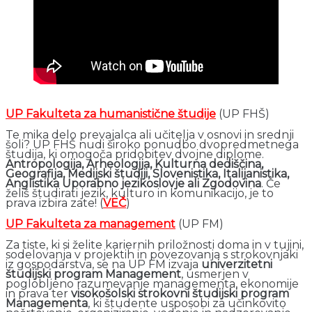
UP Fakulteta za humanistične študije
(UP FHŠ)
Te mika delo prevajalca ali učitelja v osnovi in srednji
šoli? UP FHŠ nudi široko ponudbo dvopredmetnega
študija, ki omogoča pridobitev dvojne diplome.
Antropologija, Arheologija, Kulturna dediščina,
Geografija, Medijski študiji, Slovenistika, Italijanistika,
Anglistika Uporabno jezikoslovje ali Zgodovina
. Če
želiš študirati jezik, kulturo in komunikacijo, je to
prava izbira zate! (
VEČ
)
UP Fakulteta za management
(UP FM)
Za tiste, ki si želite kariernih priložnosti doma in v tujini,
sodelovanja v projektih in povezovanja s strokovnjaki
iz gospodarstva, se na UP FM izvaja
univerzitetni
študijski program Management
, usmerjen v
poglobljeno razumevanje managementa, ekonomije
in prava ter
visokošolski strokovni študijski program
Managementa
, ki študente usposobi za učinkovito