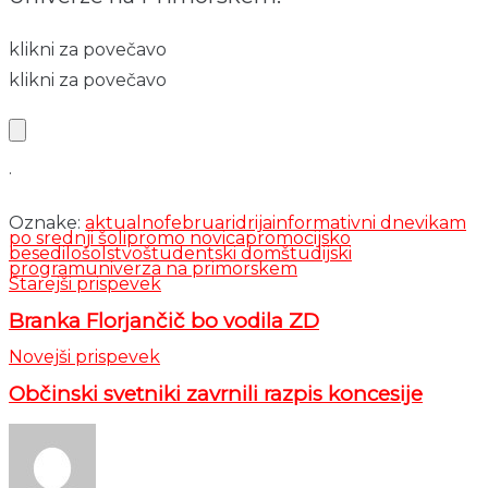
klikni za povečavo
klikni za povečavo
.
Oznake:
aktualno
februar
idrija
informativni dnevi
kam
po srednji šoli
promo novica
promocijsko
besedilo
šolstvo
študentski dom
študijski
program
univerza na primorskem
Starejši prispevek
Branka Florjančič bo vodila ZD
Novejši prispevek
Občinski svetniki zavrnili razpis koncesije