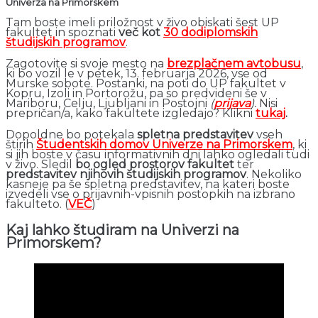
Univerza na Primorskem
Tam boste imeli priložnost v živo obiskati šest UP
fakultet in spoznati
več kot
30 dodiplomskih
študijskih programov
.
Zagotovite si svoje mesto na
brezplačnem avtobusu
,
ki bo vozil le v petek, 13. februarja 2026, vse od
Murske sobote. Postanki, na poti do UP fakultet v
Kopru, Izoli in Portorožu, pa so predvideni še v
Mariboru, Celju, Ljubljani in Postojni
(
prijava
).
Nisi
prepričan/a, kako fakultete izgledajo? Klikni
tukaj
.
Dopoldne bo potekala
spletna predstavitev
vseh
štirih
Študentskih domov Univerze na Primorskem
, ki
si jih boste v času informativnih dni lahko ogledali tudi
v živo. Sledil
bo ogled prostorov fakultet
ter
predstavitev njihovih študijskih programov
. Nekoliko
kasneje pa še spletna predstavitev, na kateri boste
izvedeli vse o prijavnih-vpisnih postopkih na izbrano
fakulteto. (
VEČ
)
Kaj lahko študiram na Univerzi na
Primorskem?