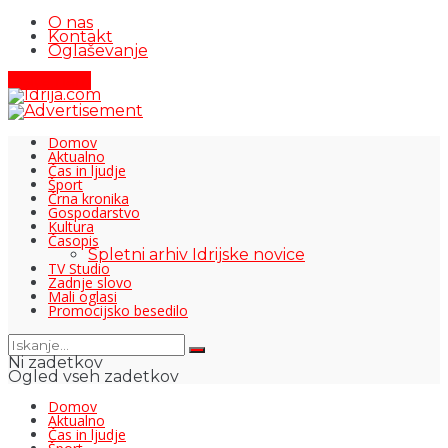
O nas
Kontakt
Oglaševanje
Pišite nam
Domov
Aktualno
Čas in ljudje
Šport
Črna kronika
Gospodarstvo
Kultura
Časopis
Spletni arhiv Idrijske novice
TV Studio
Zadnje slovo
Mali oglasi
Promocijsko besedilo
Ni zadetkov
Ogled vseh zadetkov
Domov
Aktualno
Čas in ljudje