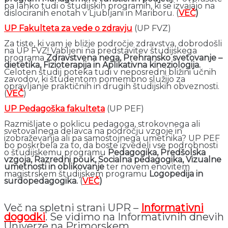
pa lahko tudi o študijskih programih, ki se izvajajo na
dislociranih enotah v Ljubljani in Mariboru. (
VEČ
)
UP Fakulteta za vede o zdravju
(UP FVZ)
Za tiste, ki vam je bližje področje zdravstva, dobrodošli
na UP FVZ! Vabljeni na predstavitev študijskega
programa
Zdravstvena nega, Prehransko svetovanje –
dietetika, Fizioterapija in Aplikativna kineziologija.
Celoten študij poteka tudi v neposredni bližini učnih
zavodov, ki študentom pomembno služijo za
opravljanje praktičnih in drugih študijskih obveznosti.
(
VEČ
)
UP Pedagoška fakulteta
(UP PEF)
Razmišljate o poklicu pedagoga, strokovnega ali
svetovalnega delavca na področju vzgoje in
izobraževanja ali pa samostojnega umetnika? UP PEF
bo poskrbela za to, da boste izvedeli vse podrobnosti
o študijskemu programu
Pedagogika, Predšolska
vzgoja, Razredni pouk, Socialna pedagogika, Vizualne
umetnosti in oblikovanje
ter novem enovitem
magistrskem študijskem programu
Logopedija in
surdopedagogika.
(
VEČ
)
Več na spletni strani UPR –
I
nformativni
dogodki
. Se vidimo na Informativnih dnevih
Univerze na Primorskem.