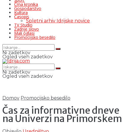
Šport
Črna kronika
Gospodarstvo
Kultura
Časopis
Spletni arhiv Idrijske novice
TV Studio
Zadnje slovo
Mali oglasi
Promocijsko besedilo
Ni zadetkov
Ogled vseh zadetkov
Ni zadetkov
Ogled vseh zadetkov
Domov
Promocijsko besedilo
Čas za informativne dneve
na Univerzi na Primorskem
Objavilo
Uredništvo