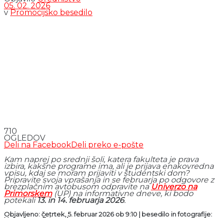
05. 02. 2026
v
Promocijsko besedilo
710
OGLEDOV
Deli na Facebook
Deli preko e-pošte
Kam naprej po srednji šoli, katera fakulteta je prava
izbira, kakšne programe ima, ali je prijava enakovredna
vpisu, kdaj se moram prijaviti v študentski dom?
Pripravite svoja vprašanja in se februarja po odgovore z
brezplačnim avtobusom odpravite na
Univerzo na
Primorskem
(UP) na informativne dneve, ki bodo
potekali
13. in 14. februarja 2026
.
Objavljeno: četrtek, 5. februar 2026 ob 9:10 | besedilo in fotografije: