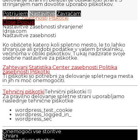
strinjanjem nam dovolite uporabo piškotkov.
Potrjujem
Nastavitve
Zavračam
Center zasebnosti
Piškotki
Close Popup
Nastavitve zasebnosti shranjene!
Idrija.com
Nastavitve zasebnosti
Ko obiščete katero koli spletno mesto, le to lahko
shranjuje ali pridobi podatke v vašem brskalniku,
večinoma v obliki piškotkov. Tukaj nadzirate svoje
osebne nastavitve za piškotke.
Zahtevani
Statistika
Center zasebnosti
Politika
zasebnosti
Piškotki
Ti piškotki so potrebni za delovanje spletnega mesta
in jih ni moč onemogočiti.
Tehnični piškotki
Tehnični piškotki
Za pravilno delovanje spletne strani uporabljamo
naslednje tehnične piškotke
wordpress_test_cookie
wordpress_logged_in_
wordpress_sec
Onemogoči vse storitve
Shrani