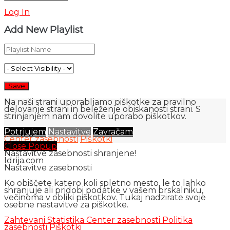
Log In
Add New Playlist
Na naši strani uporabljamo piškotke za pravilno
delovanje strani in beleženje obiskanosti strani. S
strinjanjem nam dovolite uporabo piškotkov.
Potrjujem
Nastavitve
Zavračam
Center zasebnosti
Piškotki
Close Popup
Nastavitve zasebnosti shranjene!
Idrija.com
Nastavitve zasebnosti
Ko obiščete katero koli spletno mesto, le to lahko
shranjuje ali pridobi podatke v vašem brskalniku,
večinoma v obliki piškotkov. Tukaj nadzirate svoje
osebne nastavitve za piškotke.
Zahtevani
Statistika
Center zasebnosti
Politika
zasebnosti
Piškotki