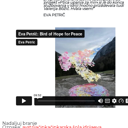
projekt »Ptica upanja za mir« si je do konca
službovanja v Idriji močno prizadevala tudi
Valerija Božič. Hvala vsem!”
EVA PETRIČ
Nadaljuj branje
Oznake:
avstrija
čipka
čipkarska šola idrija
eva