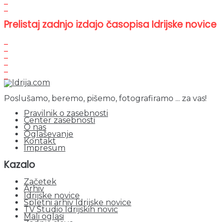
Prelistaj zadnjo izdajo časopisa Idrijske novice
Poslušamo, beremo, pišemo, fotografiramo ... za vas!
Pravilnik o zasebnosti
Center zasebnosti
O nas
Oglaševanje
Kontakt
Impresum
Kazalo
Začetek
Arhiv
Idrijske novice
Spletni arhiv Idrijske novice
TV Studio Idrijskih novic
Mali oglasi