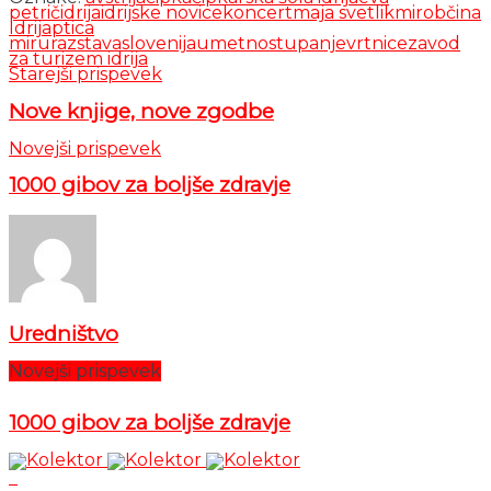
petrič
idrija
idrijske novice
koncert
maja svetlik
mir
občina
Idrija
ptica
miru
razstava
slovenija
umetnost
upanje
vrtnice
zavod
za turizem idrija
Starejši prispevek
Nove knjige, nove zgodbe
Novejši prispevek
1000 gibov za boljše zdravje
Uredništvo
Novejši prispevek
1000 gibov za boljše zdravje