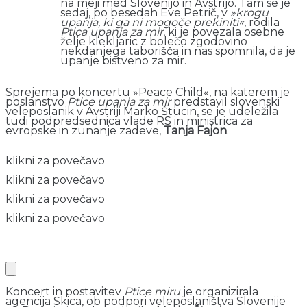
na meji med Slovenijo in Avstrijo. Tam se je
sedaj, po besedah Eve Petrič, v
»krogu
upanja, ki ga ni mogoče prekiniti«
, rodila
Ptica upanja za mir
, ki je povezala osebne
želje klekljaric z bolečo zgodovino
nekdanjega taborišča in nas spomnila, da je
upanje bistveno za mir.
Sprejema po koncertu »Peace Child«, na katerem je
poslanstvo
Ptice upanja za mir
predstavil slovenski
veleposlanik v Avstriji Marko Štucin, se je udeležila
tudi podpredsednica vlade RS in ministrica za
evropske in zunanje zadeve,
Tanja Fajon
.
klikni za povečavo
klikni za povečavo
klikni za povečavo
klikni za povečavo
Koncert in postavitev
Ptice miru
je organizirala
agencija Skica, ob podpori veleposlaništva Slovenije