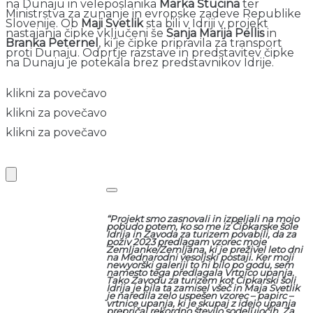
na Dunaju in veleposlanika
Marka Štucina
ter
Ministrstva za zunanje in evropske zadeve Republike
Slovenije. Ob
Maji Svetlik
sta bili v Idriji v projekt
nastajanja čipke vključeni še
Sanja Marija Pellis
in
Branka Peternel
, ki je čipke pripravila za transport
proti Dunaju. Odprtje razstave in predstavitev čipke
na Dunaju je potekala brez predstavnikov Idrije.
klikni za povečavo
klikni za povečavo
klikni za povečavo
“Projekt smo zasnovali in izpeljali na mojo
pobudo potem, ko so me iz Čipkarske šole
Idrija in Zavoda za turizem povabili, da za
poziv 2023 predlagam vzorec moje
Zemljanke/Zemljana, ki je preživel leto dni
na Mednarodni vesoljski postaji. Ker moji
newyorški galeriji to ni bilo po godu, sem
namesto tega predlagala Vrtnico upanja.
Tako Zavodu za turizem kot Čipkarski šoli
Idrija je bila ta zamisel všeč in Maja Svetlik
je naredila zelo uspešen vzorec – papirc –
vrtnice upanja, ki je skupaj z idejo upanja
prepričal rekordno število sodelujočih. Za