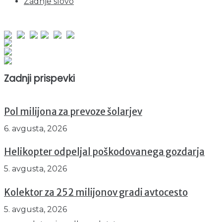
Zadnje slovo
obiskov od 1. januarja 2026
Obiskovalcev skupaj : 941298
Prikazov skupaj : 2513915
Trenutno : 3
Zadnji prispevki
Pol milijona za prevoze šolarjev
6. avgusta, 2026
Helikopter odpeljal poškodovanega gozdarja
5. avgusta, 2026
Kolektor za 252 milijonov gradi avtocesto
5. avgusta, 2026