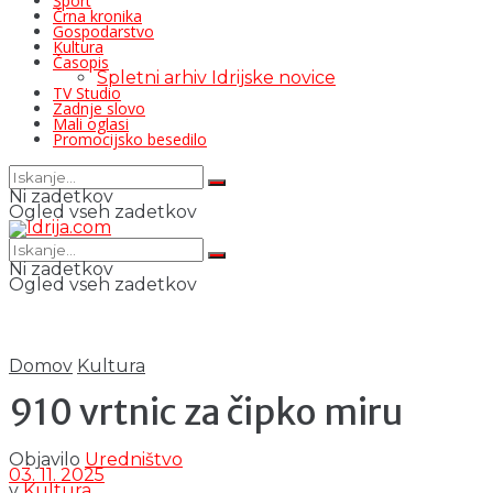
Šport
Črna kronika
Gospodarstvo
Kultura
Časopis
Spletni arhiv Idrijske novice
TV Studio
Zadnje slovo
Mali oglasi
Promocijsko besedilo
Ni zadetkov
Ogled vseh zadetkov
Ni zadetkov
Ogled vseh zadetkov
Domov
Kultura
910 vrtnic za čipko miru
Objavilo
Uredništvo
03. 11. 2025
v
Kultura