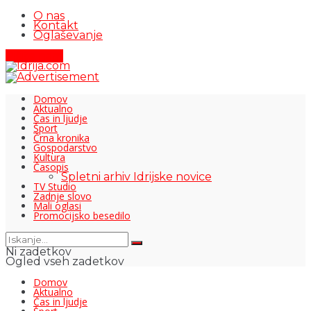
O nas
Kontakt
Oglaševanje
Pišite nam
Domov
Aktualno
Čas in ljudje
Šport
Črna kronika
Gospodarstvo
Kultura
Časopis
Spletni arhiv Idrijske novice
TV Studio
Zadnje slovo
Mali oglasi
Promocijsko besedilo
Ni zadetkov
Ogled vseh zadetkov
Domov
Aktualno
Čas in ljudje