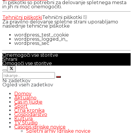
Ti piškotki so potrebni za delovanje spletnega mesta
in jih ni moč onemogočiti.
Tehnični piškotki
Tehnični piškotki
Za pravilno delovanje spletne strani uporabljamo
naslednje tehnične piškotke
wordpress_test_cookie
wordpress_logged_in_
wordpress_sec
Onemogoči vse storitve
Shrani
Omogoči vse storitve
Ni zadetkov
Ogled vseh zadetkov
Domov
Aktualno
Čas in ljudje
Šport
Črna kronika
Gospodarstvo
Kultura
TV Studio
Časopis idrijske novice
Spletni arhiv Idrijske novice