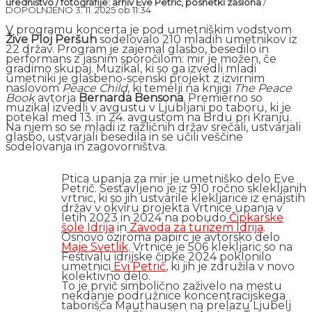
uredništvo / fotografije: arhiv Eve Petrič, posnetki zaslona
/
DOPOLNJENO 3. 11. 2025 ob 11:34
V programu koncerta je pod umetniškim vodstvom
Žive Ploj Peršuh
sodelovalo 210 mladih umetnikov iz
22 držav. Program je zajemal glasbo, besedilo in
performans z jasnim sporočilom: mir je možen, če
gradimo skupaj. Muzikal, ki so ga izvedli mladi
umetniki je glasbeno-scenski projekt z izvirnim
naslovom
Peace Child
, ki temelji na knjigi
The Peace
Book
avtorja
Bernarda Bensona
. Premierno so
muzikal izvedli v avgustu v Ljubljani po taboru, ki je
potekal med 13. in 24. avgustom na Brdu pri Kranju.
Na njem so se mladi iz različnih držav srečali, ustvarjali
glasbo, ustvarjali besedila in se učili veščine
sodelovanja in zagovorništva.
Ptica upanja za mir je umetniško delo Eve
Petrič. Sestavljeno je iz 910 ročno sklekljanih
vrtnic, ki so jih ustvarile klekljarice iz enajstih
držav v okviru projekta Vrtnice upanja v
letih 2023 in 2024 na pobudo
Čipkarske
šole Idrija
in
Zavoda za turizem Idrija
.
Osnovo oziroma papirc je avtorsko delo
Maje Svetlik
. Vrtnice je 506 klekljaric so na
Festivalu idrijske čipke 2024 poklonilo
umetnici
Evi Petrič
, ki jih je združila v novo
kolektivno delo.
To je prvič simbolično zaživelo na mestu
nekdanje podružnice koncentracijskega
taborišča Mauthausen na prelazu Ljubelj