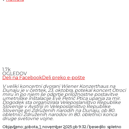
1.7k
OGLEDOV
Deli na Facebook
Deli preko e-pošte
V veliki koncertni dvorani Wiener Konzerthaus na
Dunaju je v četrtek, 23. oktobra, potekal koncert
Otroci
miru
in po njem še odprtje priložnostne postavitve
umetniške inštalacije Eve Petrič
Ptica upanja za mir.
Dogodek sta organizirala Veleposlaništvo Republike
Slovenije v Avstriji in Veleposlaništvo Republike
Slovenije pri Združenih narodih na Dunaju, ob 80.
obletnici Združenih narodov in 80. obletnici konca
druge svetovne vojne.
Objavljeno: sobota, 1. november 2025 ob 9:32 / besedilo: spletno