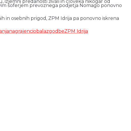
, izjemni predanosti živali in človeka nikogar od
žljivim šoferjem prevoznega podjetja Nomago ponovno
nih in osebnih prigod, ZPM Idrija pa ponovno iskrena
anja
nagrajenci
obala
zgodbe
ZPM Idrija