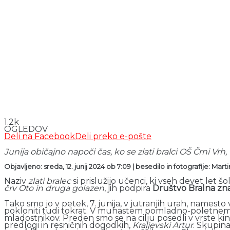
1.2k
OGLEDOV
Deli na Facebook
Deli preko e-pošte
Junija običajno napoči čas, ko se zlati bralci OŠ Črni Vrh,
Objavljeno: sreda, 12. junij 2024 ob 7:09 | besedilo in fotografije: Mar
Naziv
zlati bralec
si prislužijo učenci, ki vseh devet let š
črv Oto in druga golazen
, jih podpira
Društvo Bralna zna
Tako smo jo v petek, 7. junija, v jutranjih urah, namesto
pokloniti tudi tokrat. V muhastem pomladno-poletnem vrem
mladostnikov. Preden smo se na cilju posedli v vrste kino
predlogi in resničnih dogodkih,
Kraljevski Artur
. Skupina