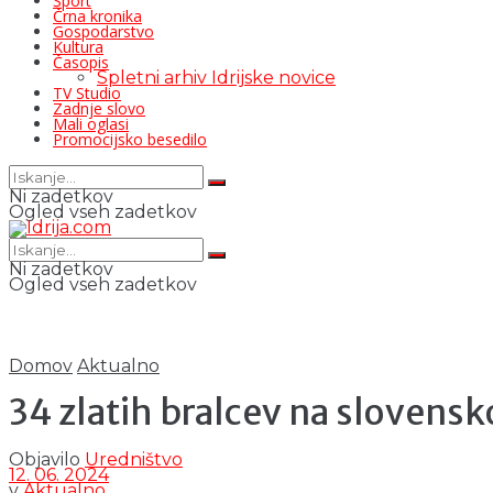
Šport
Črna kronika
Gospodarstvo
Kultura
Časopis
Spletni arhiv Idrijske novice
TV Studio
Zadnje slovo
Mali oglasi
Promocijsko besedilo
Ni zadetkov
Ogled vseh zadetkov
Ni zadetkov
Ogled vseh zadetkov
Domov
Aktualno
34 zlatih bralcev na slovensk
Objavilo
Uredništvo
12. 06. 2024
v
Aktualno