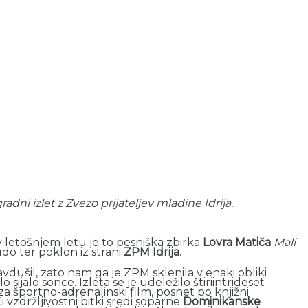
adni izlet z Zvezo prijateljev mladine Idrija.
 v letošnjem letu je to pesniška zbirka
Lovra Matiča
Mali
udo ter poklon iz strani
ZPM Idrija
.
avdušil, zato nam ga je ZPM sklenila v enaki obliki
jalo sonce. Izleta se je udeležilo štiriintrideset
za športno-adrenalinski film, posnet po knjižni
vzdržljivostni bitki sredi soparne
Dominikanske