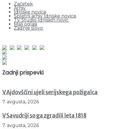
Začetek
Arhiv
Idrijske novice
Spletni arhiv Idrijske novice
TV Studio Idrijskih novic
Mali oglasi
Zadnje slovo
obiskov od 1. januarja 2026
Obiskovalcev skupaj : 952820
Prikazov skupaj : 2534704
Trenutno : 25
Zadnji prispevki
V Ajdovščini ujeli serijskega požigalca
7. avgusta, 2026
V Savudriji so ga zgradili leta 1818
7. avgusta, 2026