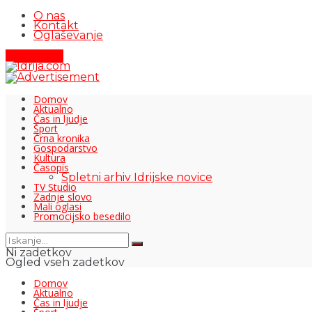
O nas
Kontakt
Oglaševanje
Pišite nam
Domov
Aktualno
Čas in ljudje
Šport
Črna kronika
Gospodarstvo
Kultura
Časopis
Spletni arhiv Idrijske novice
TV Studio
Zadnje slovo
Mali oglasi
Promocijsko besedilo
Ni zadetkov
Ogled vseh zadetkov
Domov
Aktualno
Čas in ljudje