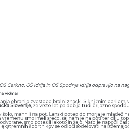
 OŠ Cerkno, OŠ Idrija in OŠ Spodnja Idrija odpravijo na nagr
tina Vidmar
olanja ohranijo zvestobo bralni znački. S knjižnim darilom,
čka Slovenije
, že vrsto let pa dobijo tudi prijazno spodb
 v šolo, mahnili na pot. Lanski potep do morja je mladež n
enu smo imeli srečo, saj nam je na poti ter cilju toplo si
dvorane, smo potešili lakoto in žejo. Nato je napočil čas 
 ekstremnih športnikov se odloči sodelovati na izžemajoči 