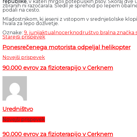
republike
, v kateri mrgoli potepuških psov. Skoraj dve 
zbranih ni razočarala. Sledil je sprehod po lepem oba
podali na cesto.
Mladostnikom, ki jeseni z vstopom v srednješolske klopi
hvala za lepo doživetje.
Oznake:
9. junij
aktualno
cerkno
društvo bralna značka s
Starejši prispevek
Ponesrečenega motorista odpeljal helikopter
Novejši prispevek
90.000 evrov za fizioterapijo v Cerknem
Uredništvo
Novejši prispevek
90.000 evrov za fizioterapijo v Cerknem