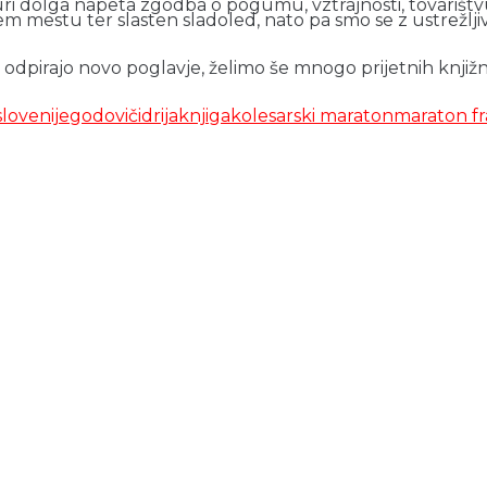
uri dolga napeta zgodba o pogumu, vztrajnosti, tovarištvu
lnem mestu ter slasten sladoled, nato pa smo se z ustre
 odpirajo novo poglavje, želimo še mnogo prijetnih knjiž
lovenije
godovič
idrija
knjiga
kolesarski maraton
maraton fr