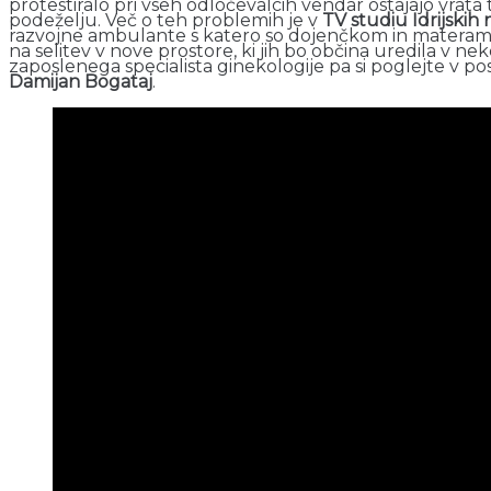
protestiralo pri vseh odločevalcih vendar ostajajo vrata
podeželju. Več o teh problemih je v
TV studiu Idrijskih 
razvojne ambulante s katero so dojenčkom in materam zag
na selitev v nove prostore, ki jih bo občina uredila v n
zaposlenega specialista ginekologije pa si poglejte v p
Damijan Bogataj
.