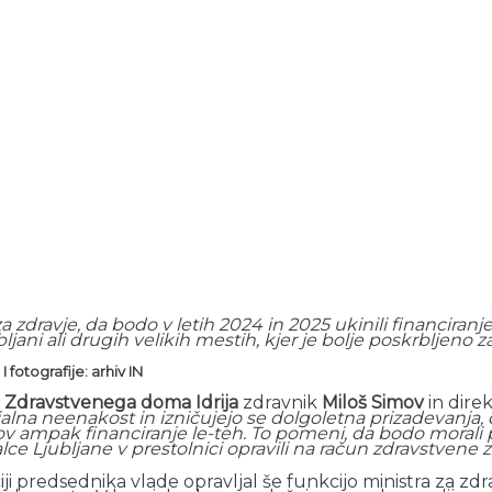
 za zdravje, da bodo v letih 2024 in 2025 ukinili financir
jubljani ali drugih velikih mestih, kjer je bolje poskrbljen
 fotografije: arhiv IN
Zdravstvenega doma Idrija
zdravnik
Miloš Simov
in dire
alna neenakost in izničujejo se dolgoletna prizadevanja, 
v ampak financiranje le-teh. To pomeni, da bodo morali p
lce Ljubljane v prestolnici opravili na račun zdravstvene 
iji predsednika vlade opravljal še funkcijo ministra za z