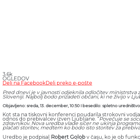
3.6k
OGLEDOV
Deli na Facebook
Deli preko e-pošte
Pred dnevi je v javnosti odjeknila odločitev ministrstva
Sloveniji. Najbolj bodo prizadeti občani, ki ne živijo v L
Objavljeno: sreda, 13. december, 10:50 I besedilo: spletno uredništvo I
Kot sta na tiskovni konferenci poudarila strokovni vodja
odnos do prebivalcev izven Ljubljane. “
Povečuje se soci
zdravnikov. Nova uredba vlade sicer ne ukinja programo
plačati storitev, medtem ko bodo isto storitev za prebiva
Uredbo je podpisal
Robert Golob
v času, ko je ob funkc