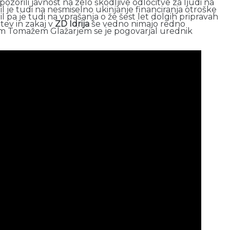
zorili javnost na zelo škodljive odločitve za ljudi na
l je tudi na nesmiselno ukinjanje financiranja otroške
pa je tudi na vprašanja o že šest let dolgih pripravah
tev in zakaj v
ZD Idrija
še vedno nimajo redno
rjem Tomažem Glažarjem se je pogovarjal urednik