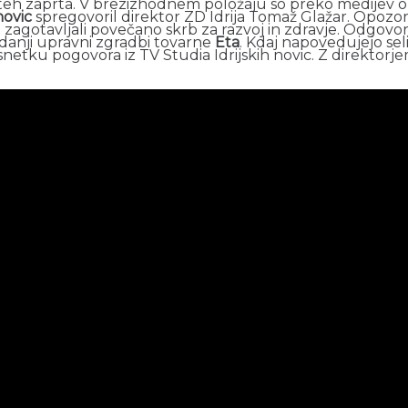
 teh zaprta. V brezizhodnem položaju so preko medijev opo
novic
spregovoril direktor ZD Idrija Tomaž Glažar. Opozori
otavljali povečano skrb za razvoj in zdravje. Odgovoril 
ekdanji upravni zgradbi tovarne
Eta
. Kdaj napovedujejo seli
osnetku pogovora iz TV Studia Idrijskih novic. Z direkto