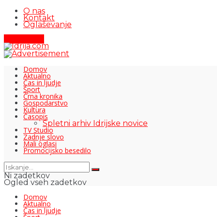
O nas
Kontakt
Oglaševanje
Pišite nam
Domov
Aktualno
Čas in ljudje
Šport
Črna kronika
Gospodarstvo
Kultura
Časopis
Spletni arhiv Idrijske novice
TV Studio
Zadnje slovo
Mali oglasi
Promocijsko besedilo
Ni zadetkov
Ogled vseh zadetkov
Domov
Aktualno
Čas in ljudje