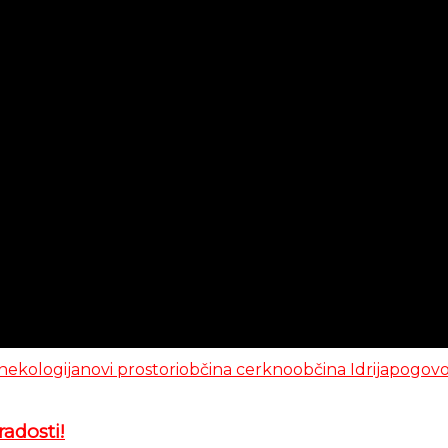
nekologija
novi prostori
občina cerkno
občina Idrija
pogovo
adosti!