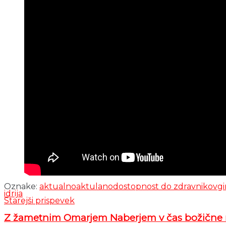
Oznake:
aktualno
aktulano
dostopnost do zdravnikov
gi
idrija
Starejši prispevek
Z žametnim Omarjem Naberjem v čas božične r