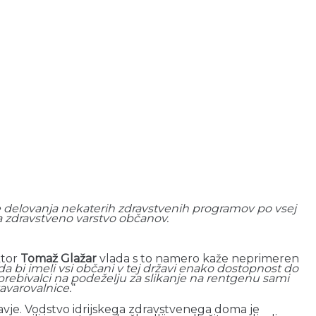
anje delovanja nekaterih zdravstvenih programov po vsej
o za zdravstveno varstvo občanov.
ktor
Tomaž Glažar
vlada s to namero kaže neprimeren
da bi imeli vsi občani v tej državi enako dostopnost do
rebivalci na podeželju za slikanje na rentgenu sami
zavarovalnice.
“
dravje. Vodstvo idrijskega zdravstvenega doma je