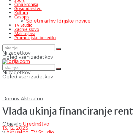
Šport
Črna kronika
Gospodarstvo
Kultura
Časopis
Spletni arhiv Idrijske novice
TV Studio
Zadnje slovo
Mali oglasi
Promocijsko besedilo
Ni zadetkov
Ogled vseh zadetkov
Ni zadetkov
Ogled vseh zadetkov
Domov
Aktualno
Vlada ukinja financiranje ren
Objavilo
Uredništvo
13. 12. 2023
v
Aktualno
,
TV Studio