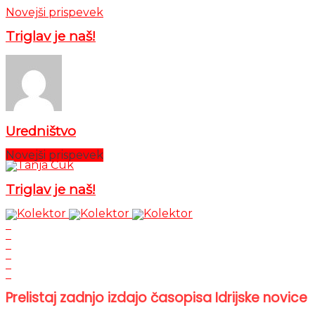
Novejši prispevek
Triglav je naš!
Uredništvo
Novejši prispevek
Triglav je naš!
Prelistaj zadnjo izdajo časopisa Idrijske novice