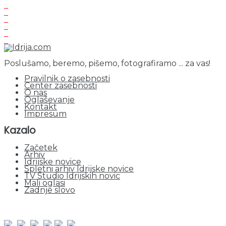
Poslušamo, beremo, pišemo, fotografiramo ... za vas!
Pravilnik o zasebnosti
Center zasebnosti
O nas
Oglaševanje
Kontakt
Impresum
Kazalo
Začetek
Arhiv
Idrijske novice
Spletni arhiv Idrijske novice
TV Studio Idrijskih novic
Mali oglasi
Zadnje slovo
obiskov od 1. januarja 2026