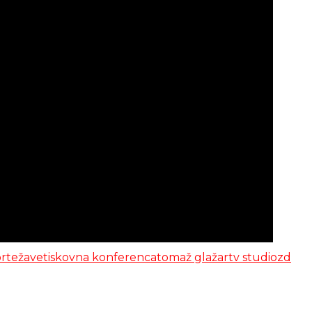
r
težave
tiskovna konferenca
tomaž glažar
tv studio
zd