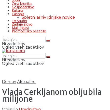
Šport
Črna kronika
Gospodarstvo
Kultura
Časopis
Spletni arhiv Idrijske novice
TV Studio
Zadnje slovo
Mali oglasi
Promocijsko besedilo
Ni zadetkov
Ogled vseh zadetkov
Ni zadetkov
Ogled vseh zadetkov
Domov
Aktualno
Vlada Cerkljanom obljubila
milijone
Objavilo
Uredništvo