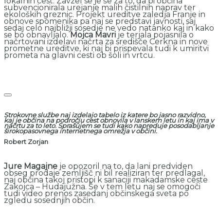
lokalnih cest. Zavzel se je še za to, da bi občina
subvencionirala urejanje malih čistilnih naprav ter
ekoloških greznic. Projekt ureditve zaledja Franje in
obnove spomenika pa naj se predstavi javnosti, saj
sedaj celo najbližji sosedje ne vedo natanko kaj in kako
se bo obnavljalo.
Mojca Mavri
je terjala pojasnila o
načrtovani izdelavi načrta za središče Cerkna in nove
prometne ureditve, ki naj bi prispevala tudi k umiritvi
prometa na glavni cesti ob šoli in vrtcu.
Strokovne službe naj izdelajo tabelo iz katere bo jasno razvidno,
kaj je občina na področju cest obnovila v lanskem letu in kaj ima v
načrtu za to leto. Sprašujem se tudi kako napreduje posodabljanje
širokopasovnega internetnega omrežja v občini.
Robert Zorjan
Jure Magajne
je opozoril na to, da lani predviden
obseg prodaje zemljišč ni bil realiziran ter predlagal,
naj občina takoj pristopi k sanaciji makadamske ceste
Zakojca – Hudajužna. Še v tem letu naj se omogoči
tudi video prenos zasedanj občinskega sveta po
zgledu sosednjih občin.