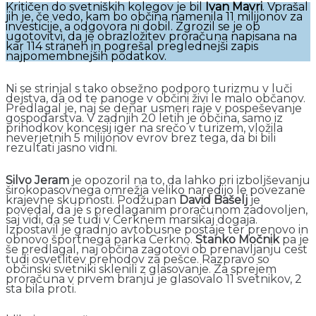
Kritičen do svetniških kolegov je bil
Ivan Mavri
. Vprašal
jih je, če vedo, kam bo občina namenila 11 milijonov za
investicije, a odgovora ni dobil. Zgrozil se je ob
ugotovitvi, da je obrazložitev proračuna napisana na
kar 114 straneh in pogrešal preglednejši zapis
najpomembnejših podatkov.
Ni se strinjal s tako obsežno podporo turizmu v luči
dejstva, da od te panoge v občini živi le malo občanov.
Predlagal je, naj se denar usmeri raje v pospeševanje
gospodarstva. V zadnjih 20 letih je občina, samo iz
prihodkov koncesij iger na srečo v turizem, vložila
neverjetnih 5 milijonov evrov brez tega, da bi bili
rezultati jasno vidni.
Silvo Jeram
je opozoril na to, da lahko pri izboljševanju
širokopasovnega omrežja veliko naredijo le povezane
krajevne skupnosti. Podžupan
David Bašelj
je
povedal, da je s predlaganim proračunom zadovoljen,
saj vidi, da se tudi v Cerknem marsikaj dogaja.
Izpostavil je gradnjo avtobusne postaje ter prenovo in
obnovo športnega parka Cerkno.
Stanko Močnik
pa je
še predlagal, naj občina zagotovi ob prenavljanju cest
tudi osvetlitev prehodov za pešce. Razpravo so
občinski svetniki sklenili z glasovanje. Za sprejem
proračuna v prvem branju je glasovalo 11 svetnikov, 2
sta bila proti.