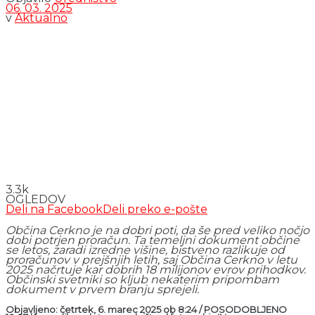
06. 03. 2025
v
Aktualno
3.3k
OGLEDOV
Deli na Facebook
Deli preko e-pošte
Občina Cerkno je na dobri poti, da še pred veliko nočjo
dobi potrjen proračun. Ta temeljni dokument občine
se letos, zaradi izredne višine, bistveno razlikuje od
proračunov v prejšnjih letih, saj Občina Cerkno v letu
2025 načrtuje kar dobrih 18 milijonov evrov prihodkov.
Občinski svetniki so kljub nekaterim pripombam
dokument v prvem branju sprejeli.
Objavljeno: četrtek, 6. marec 2025 ob 8:24 / POSODOBLJENO