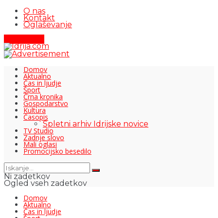
O nas
Kontakt
Oglaševanje
Pišite nam
Domov
Aktualno
Čas in ljudje
Šport
Črna kronika
Gospodarstvo
Kultura
Časopis
Spletni arhiv Idrijske novice
TV Studio
Zadnje slovo
Mali oglasi
Promocijsko besedilo
Ni zadetkov
Ogled vseh zadetkov
Domov
Aktualno
Čas in ljudje