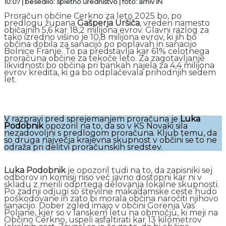
10:07 | besedilo: spletno uredništvo
| foto: arhiv IN
Proračun občine Cerkno za leto 2025 bo, po
predlogu župana
Gašperja Uršiča
, vreden namesto
običajnih 5,6 kar 18,2 milijona evrov. Glavni razlog za
tako izredno višino je 10,8 milijona evrov, ki jih bo
občina dobila za sanacijo po poplavah in sanacijo
Bolnice Franje. To pa predstavlja kar 61% celotnega
proračuna občine za tekoče leto. Za zagotavljanje
likvidnosti bo občina pri bankah najela za 4,4 milijona
evrov kredita, ki ga bo odplačevala prihodnjih sedem
let.
V razpravi pred sprejemanjem proračuna je
Luka
Podobnik
opozoril na to, da so v KS Novaki sila
nezadovoljni s predlogom proračuna. Kljub temu, da
so druga največja krajevna skupnost v občini se to ne
odraža pri delitvi proračunskih sredstev.
Luka Podobnik
je opozoril tudi na to, da zapisniki sej
odborov in komisij niso več javno dostopni kar ni v
skladu z merili odprtega delovanja lokalne skupnosti.
Po zadnji odjugi so številne makadamske ceste hudo
poškodovane in zato bi morala občina naročiti njihovo
sanacijo. Dober zgled imajo v občini Gorenja Vas
Poljane, kjer so v lanskem letu na območju, ki meji na
Občino Cerkno, uspeli asfaltirati kar 13 kilometrov