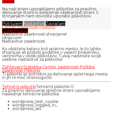
Na naši strani uporabljamo piškotke za pravilno
delovanje strani in beleženje obiskanosti strani. S
strinjanjem nam dovolite uporabo piškotkov.
Potrjujem
Nastavitve
Zavračam
Center zasebnosti
Piškotki
Close Popup
Nastavitve zasebnosti shranjene!
Idrija.com
Nastavitve zasebnosti
Ko obiščete katero koli spletno mesto, le to lahko
shranjuje ali pridobi podatke v vašem brskalniku,
večinoma v obliki piškotkov. Tukaj nadzirate svoje
osebne nastavitve za piškotke.
Zahtevani
Statistika
Center zasebnosti
Politika
zasebnosti
Piškotki
Ti piškotki so potrebni za delovanje spletnega mesta
in jih ni moč onemogočiti.
Tehnični piškotki
Tehnični piškotki
Za pravilno delovanje spletne strani uporabljamo
naslednje tehnične piškotke
wordpress_test_cookie
wordpress_logged_in_
wordpress_sec