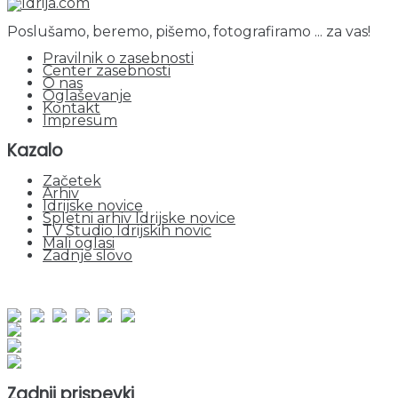
Poslušamo, beremo, pišemo, fotografiramo ... za vas!
Pravilnik o zasebnosti
Center zasebnosti
O nas
Oglaševanje
Kontakt
Impresum
Kazalo
Začetek
Arhiv
Idrijske novice
Spletni arhiv Idrijske novice
TV Studio Idrijskih novic
Mali oglasi
Zadnje slovo
obiskov od 1. januarja 2026
Obiskovalcev skupaj : 962577
Prikazov skupaj : 2548800
Trenutno : 53
Zadnji prispevki