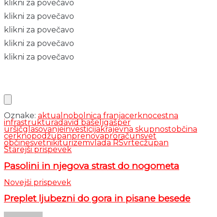
klikni za povečavo
klikni za povečavo
klikni za povečavo
klikni za povečavo
klikni za povečavo
Oznake:
aktualno
bolnica franja
cerkno
cestna
infrastruktura
david bašelj
gašper
uršič
glasovanje
investicija
krajevna skupnost
občina
cerkno
podžupan
prenova
proračun
svet
občine
svetniki
turizem
vlada RS
vrtec
župan
Starejši prispevek
Pasolini in njegova strast do nogometa
Novejši prispevek
Preplet ljubezni do gora in pisane besede