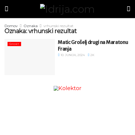
Domov
Oznaka
vrhunski rezultat
Oznaka:
vrhunski rezultat
Matic Grošelj drugi na Maratonu
ŠPORT
Franja
10. JUNIJA, 2024
2K