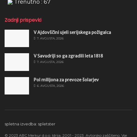
Trenutno : 67
Zadnji prispevki
V Ajdovščini ujeli serijskega požigalca
7. AVGUSTA, 2026
V Savudriji so ga zgradili leta 1818
7. AVGUSTA, 2026
Pol milijona za prevoze šolarjev
6. AVGUSTA, 2026
spletna izvedba: spletster
© 2023 ABC Merkur d.o.o. Idrija, 2001 - 2023. Avtorsko zaščiteno. Vse