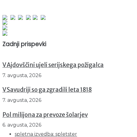
obiskov od 1. januarja 2026
Obiskovalcev skupaj : 953196
Prikazov skupaj : 2535150
Trenutno : 0
Zadnji prispevki
V Ajdovščini ujeli serijskega požigalca
7. avgusta, 2026
V Savudriji so ga zgradili leta 1818
7. avgusta, 2026
Pol milijona za prevoze šolarjev
6. avgusta, 2026
spletna izvedba: spletster