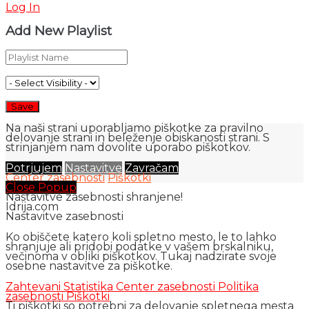
Log In
Add New Playlist
Na naši strani uporabljamo piškotke za pravilno
delovanje strani in beleženje obiskanosti strani. S
strinjanjem nam dovolite uporabo piškotkov.
Potrjujem
Nastavitve
Zavračam
Center zasebnosti
Piškotki
Close Popup
Nastavitve zasebnosti shranjene!
Idrija.com
Nastavitve zasebnosti
Ko obiščete katero koli spletno mesto, le to lahko
shranjuje ali pridobi podatke v vašem brskalniku,
večinoma v obliki piškotkov. Tukaj nadzirate svoje
osebne nastavitve za piškotke.
Zahtevani
Statistika
Center zasebnosti
Politika
zasebnosti
Piškotki
Ti piškotki so potrebni za delovanje spletnega mesta