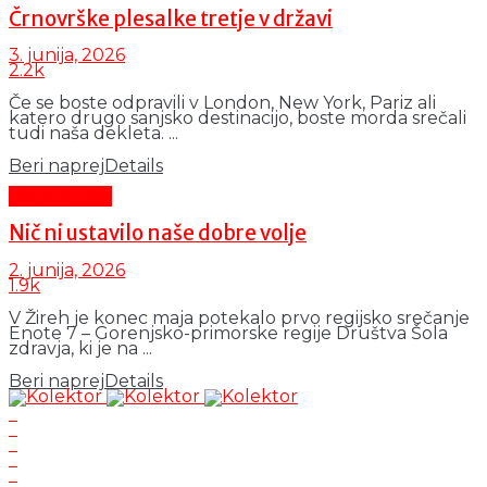
Črnovrške plesalke tretje v državi
3. junija, 2026
2.2k
Če se boste odpravili v London, New York, Pariz ali
katero drugo sanjsko destinacijo, boste morda srečali
tudi naša dekleta. ...
Beri naprej
Details
Čas in ljudje
Nič ni ustavilo naše dobre volje
2. junija, 2026
1.9k
V Žireh je konec maja potekalo prvo regijsko srečanje
Enote 7 – Gorenjsko-primorske regije Društva Šola
zdravja, ki je na ...
Beri naprej
Details