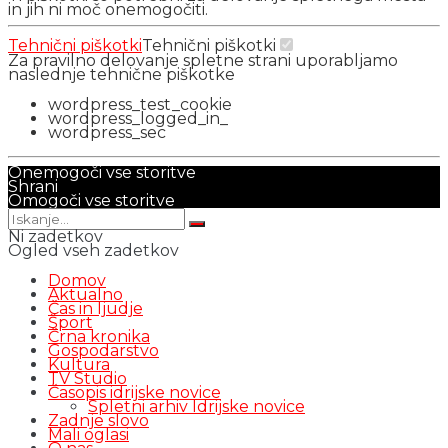
in jih ni moč onemogočiti.
Tehnični piškotki
Tehnični piškotki
Za pravilno delovanje spletne strani uporabljamo
naslednje tehnične piškotke
wordpress_test_cookie
wordpress_logged_in_
wordpress_sec
Onemogoči vse storitve
Shrani
Omogoči vse storitve
Ni zadetkov
Ogled vseh zadetkov
Domov
Aktualno
Čas in ljudje
Šport
Črna kronika
Gospodarstvo
Kultura
TV Studio
Časopis idrijske novice
Spletni arhiv Idrijske novice
Zadnje slovo
Mali oglasi