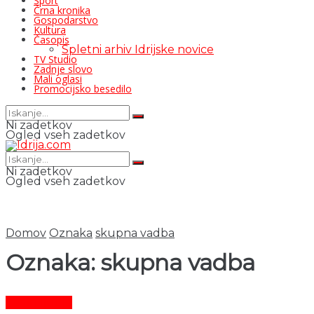
Šport
Črna kronika
Gospodarstvo
Kultura
Časopis
Spletni arhiv Idrijske novice
TV Studio
Zadnje slovo
Mali oglasi
Promocijsko besedilo
Ni zadetkov
Ogled vseh zadetkov
Ni zadetkov
Ogled vseh zadetkov
Domov
Oznaka
skupna vadba
Oznaka:
skupna vadba
Čas in ljudje