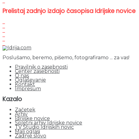
Prelistaj zadnjo izdajo časopisa Idrijske novice
Poslušamo, beremo, pišemo, fotografiramo ... za vas!
Pravilnik o zasebnosti
Center zasebnosti
O nas
Oglaševanje
Kontakt
Impresum
Kazalo
Začetek
Arhiv
Idrijske novice
Spletni arhiv Idrijske novice
TV Studio Idrijskih novic
Mali oglasi
Zadnje slovo