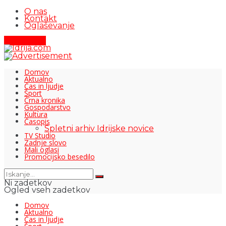
O nas
Kontakt
Oglaševanje
Pišite nam
Domov
Aktualno
Čas in ljudje
Šport
Črna kronika
Gospodarstvo
Kultura
Časopis
Spletni arhiv Idrijske novice
TV Studio
Zadnje slovo
Mali oglasi
Promocijsko besedilo
Ni zadetkov
Ogled vseh zadetkov
Domov
Aktualno
Čas in ljudje