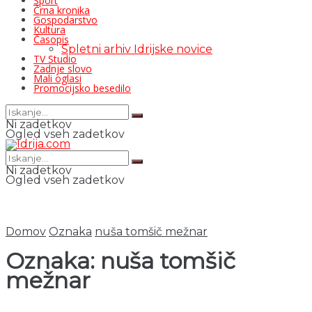
Šport
Črna kronika
Gospodarstvo
Kultura
Časopis
Spletni arhiv Idrijske novice
TV Studio
Zadnje slovo
Mali oglasi
Promocijsko besedilo
Ni zadetkov
Ogled vseh zadetkov
Ni zadetkov
Ogled vseh zadetkov
Domov
Oznaka
nuša tomšič mežnar
Oznaka:
nuša tomšič
mežnar