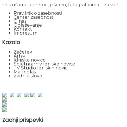
Poslušamo, beremo, pišemo, fotografiramo ... za vas!
Pravilnik o zasebnosti
Center zasebnosti
O nas
Oglaševanje
Kontakt
Impresum
Kazalo
Začetek
Arhiv
Idrijske novice
Spletni arhiv Idrijske novice
TV Studio Idrijskih novic
Mali oglasi
Zadnje slovo
obiskov od 1. januarja 2026
Obiskovalcev skupaj : 953197
Prikazov skupaj : 2535159
Trenutno : 1
Zadnji prispevki