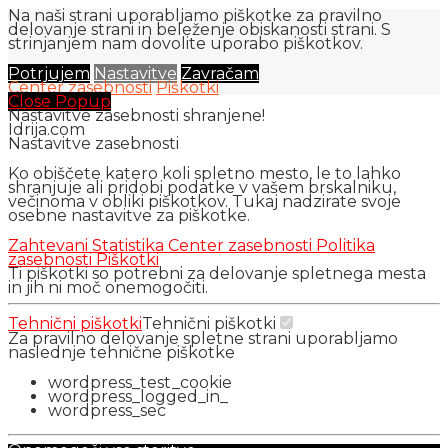
Na naši strani uporabljamo piškotke za pravilno
delovanje strani in beleženje obiskanosti strani. S
strinjanjem nam dovolite uporabo piškotkov.
Potrjujem
Nastavitve
Zavračam
Center zasebnosti
Piškotki
Close Popup
Nastavitve zasebnosti shranjene!
Idrija.com
Nastavitve zasebnosti
Ko obiščete katero koli spletno mesto, le to lahko
shranjuje ali pridobi podatke v vašem brskalniku,
večinoma v obliki piškotkov. Tukaj nadzirate svoje
osebne nastavitve za piškotke.
Zahtevani
Statistika
Center zasebnosti
Politika
zasebnosti
Piškotki
Ti piškotki so potrebni za delovanje spletnega mesta
in jih ni moč onemogočiti.
Tehnični piškotki
Tehnični piškotki
Za pravilno delovanje spletne strani uporabljamo
naslednje tehnične piškotke
wordpress_test_cookie
wordpress_logged_in_
wordpress_sec