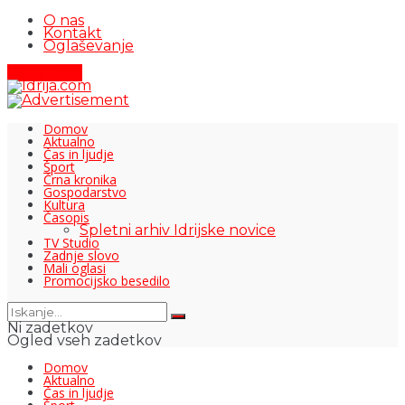
O nas
Kontakt
Oglaševanje
Pišite nam
Domov
Aktualno
Čas in ljudje
Šport
Črna kronika
Gospodarstvo
Kultura
Časopis
Spletni arhiv Idrijske novice
TV Studio
Zadnje slovo
Mali oglasi
Promocijsko besedilo
Ni zadetkov
Ogled vseh zadetkov
Domov
Aktualno
Čas in ljudje