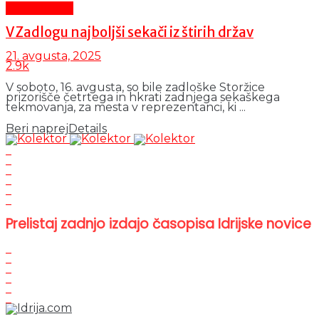
Čas in ljudje
V Zadlogu najboljši sekači iz štirih držav
21. avgusta, 2025
2.9k
V soboto, 16. avgusta, so bile zadloške Storžice
prizorišče četrtega in hkrati zadnjega sekaškega
tekmovanja, za mesta v reprezentanci, ki ...
Beri naprej
Details
Prelistaj zadnjo izdajo časopisa Idrijske novice