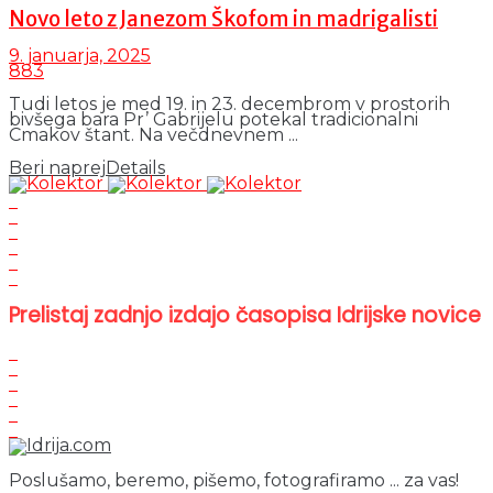
Novo leto z Janezom Škofom in madrigalisti
9. januarja, 2025
883
Tudi letos je med 19. in 23. decembrom v prostorih
bivšega bara Pr’ Gabrijelu potekal tradicionalni
Cmakov štant. Na večdnevnem ...
Beri naprej
Details
Prelistaj zadnjo izdajo časopisa Idrijske novice
Poslušamo, beremo, pišemo, fotografiramo ... za vas!