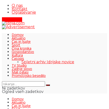
O nas
Kontakt
Oglaševanje
Pišite nam
Domov
Aktualno
Čas in ljudje
Šport
Črna kronika
Gospodarstvo
Kultura
Časopis
Spletni arhiv Idrijske novice
TV Studio
Zadnje slovo
Mali oglasi
Promocijsko besedilo
Ni zadetkov
Ogled vseh zadetkov
Domov
Aktualno
Čas in ljudje