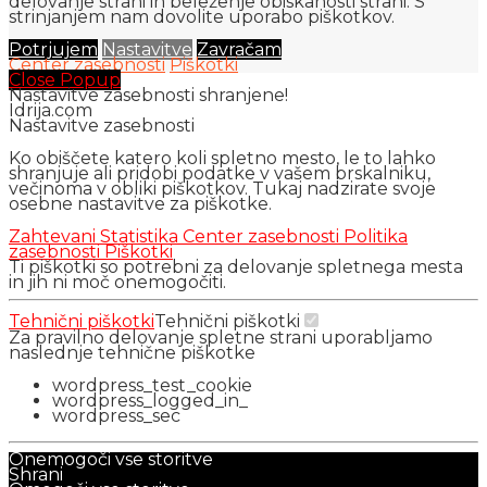
delovanje strani in beleženje obiskanosti strani. S
strinjanjem nam dovolite uporabo piškotkov.
Potrjujem
Nastavitve
Zavračam
Center zasebnosti
Piškotki
Close Popup
Nastavitve zasebnosti shranjene!
Idrija.com
Nastavitve zasebnosti
Ko obiščete katero koli spletno mesto, le to lahko
shranjuje ali pridobi podatke v vašem brskalniku,
večinoma v obliki piškotkov. Tukaj nadzirate svoje
osebne nastavitve za piškotke.
Zahtevani
Statistika
Center zasebnosti
Politika
zasebnosti
Piškotki
Ti piškotki so potrebni za delovanje spletnega mesta
in jih ni moč onemogočiti.
Tehnični piškotki
Tehnični piškotki
Za pravilno delovanje spletne strani uporabljamo
naslednje tehnične piškotke
wordpress_test_cookie
wordpress_logged_in_
wordpress_sec
Onemogoči vse storitve
Shrani