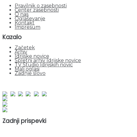
Pravilnik o zasebnosti
Center zasebnosti
O nas
Oglaševanje
Kontakt
Impresum
Kazalo
Začetek
Arhiv
Idrijske novice
Spletni arhiv Idrijske novice
TV Studio Idrijskih novic
Mali oglasi
Zadnje slovo
obiskov od 1. januarja 2026
Obiskovalcev skupaj : 955035
Prikazov skupaj : 2537584
Trenutno : 85
Zadnji prispevki