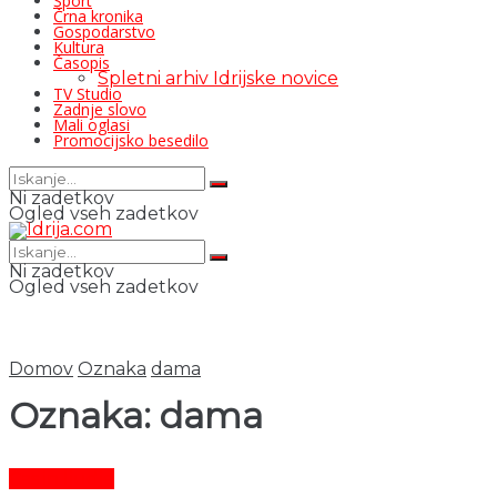
Šport
Črna kronika
Gospodarstvo
Kultura
Časopis
Spletni arhiv Idrijske novice
TV Studio
Zadnje slovo
Mali oglasi
Promocijsko besedilo
Ni zadetkov
Ogled vseh zadetkov
Ni zadetkov
Ogled vseh zadetkov
Domov
Oznaka
dama
Oznaka:
dama
Čas in ljudje