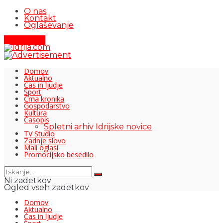
O nas
Kontakt
Oglaševanje
Pišite nam
Domov
Aktualno
Čas in ljudje
Šport
Črna kronika
Gospodarstvo
Kultura
Časopis
Spletni arhiv Idrijske novice
TV Studio
Zadnje slovo
Mali oglasi
Promocijsko besedilo
Ni zadetkov
Ogled vseh zadetkov
Domov
Aktualno
Čas in ljudje