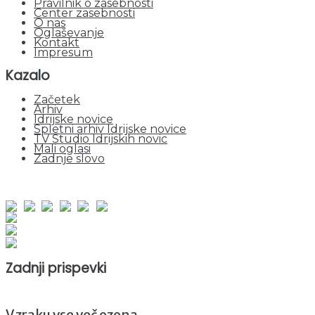
Pravilnik o zasebnosti
Center zasebnosti
O nas
Oglaševanje
Kontakt
Impresum
Kazalo
Začetek
Arhiv
Idrijske novice
Spletni arhiv Idrijske novice
TV Studio Idrijskih novic
Mali oglasi
Zadnje slovo
obiskov od 1. januarja 2026
Obiskovalcev skupaj : 964602
Prikazov skupaj : 2551749
Trenutno : 0
Zadnji prispevki