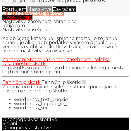
strinjanjem nam dovolite uporabo piškotkov.
Potrjujem
Nastavitve
Zavračam
Center zasebnosti
Piškotki
Close Popup
Nastavitve zasebnosti shranjene!
Idrija.com
Nastavitve zasebnosti
Ko obiščete katero koli spletno mesto, le to lahko
shranjuje ali pridobi podatke v vašem brskalniku,
večinoma v obliki piškotkov. Tukaj nadzirate svoje
osebne nastavitve za piškotke.
Zahtevani
Statistika
Center zasebnosti
Politika
zasebnosti
Piškotki
Ti piškotki so potrebni za delovanje spletnega mesta
in jih ni moč onemogočiti.
Tehnični piškotki
Tehnični piškotki
Za pravilno delovanje spletne strani uporabljamo
naslednje tehnične piškotke
wordpress_test_cookie
wordpress_logged_in_
wordpress_sec
Onemogoči vse storitve
Shrani
Omogoči vse storitve