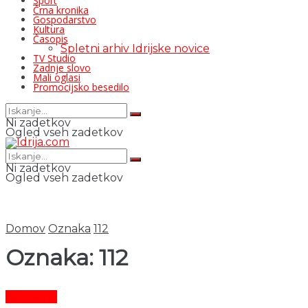
Šport
Črna kronika
Gospodarstvo
Kultura
Časopis
Spletni arhiv Idrijske novice
TV Studio
Zadnje slovo
Mali oglasi
Promocijsko besedilo
Ni zadetkov
Ogled vseh zadetkov
Ni zadetkov
Ogled vseh zadetkov
Domov
Oznaka
112
Oznaka:
112
Aktualno