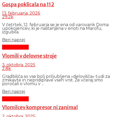
Gospa poklicala na 112
13. februarja, 2026
29.2k
V četrtek, 12. februarja se je ena od varovank Doma
upokojencev, ki je nastanjena v enoti na Marofu,
izgubila.
Details
Beri naprej
Črni dogodki
Vlomili v delovne stroje
3. oktobra, 2025
2.8k
Gradbišča so vse bolj priljubljena »delovišča« tudi za
zmikavte in nepridiprave vseh vrst. Že včeraj smo
poročali o vlomu v ...
Details
Beri naprej
Črni dogodki
Vlomilcev kompresor ni zanimal
2. oktobra, 2025