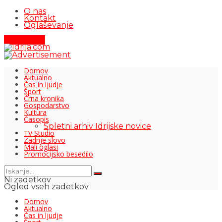
O nas
Kontakt
Oglaševanje
Pišite nam
Domov
Aktualno
Čas in ljudje
Šport
Črna kronika
Gospodarstvo
Kultura
Časopis
Spletni arhiv Idrijske novice
TV Studio
Zadnje slovo
Mali oglasi
Promocijsko besedilo
Ni zadetkov
Ogled vseh zadetkov
Domov
Aktualno
Čas in ljudje