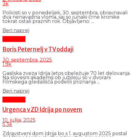
3k
Policisti so v ponedeljek, 30. septembra, obravnavali
dva nenavadna vloma, saj so junaki črne kronike
tokrat ostali praznih rok. Objavljeno: ...
Details
Beri naprej
Aktualno
Boris Peternelj v TV oddaji
30. septembra, 2025
1.9k
Gasilska zveza Idrija letos obeležuje 70 let delovanja.
Na slovesni akademiji ob jubileju so v dvorani
Filmskega gledališča podelili priznanja ...
Details
Beri naprej
Aktualno
Urgenca v ZD Idrija po novem
10. julija, 2025
5.3k
Zdravstveni dom Idrija bo s 1. avgustom 2025 postal