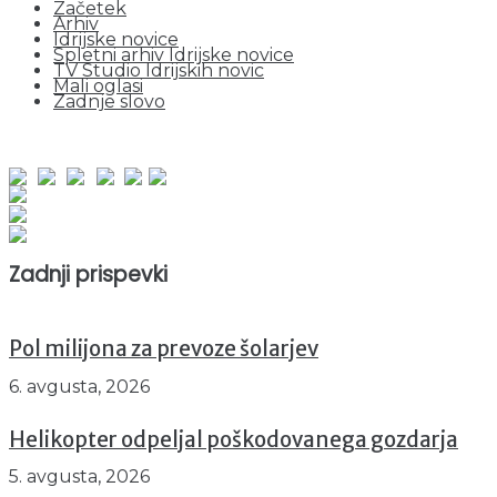
Začetek
Arhiv
Idrijske novice
Spletni arhiv Idrijske novice
TV Studio Idrijskih novic
Mali oglasi
Zadnje slovo
obiskov od 1. januarja 2026
Obiskovalcev skupaj : 940518
Prikazov skupaj : 2512005
Trenutno : 19
Zadnji prispevki
Pol milijona za prevoze šolarjev
6. avgusta, 2026
Helikopter odpeljal poškodovanega gozdarja
5. avgusta, 2026