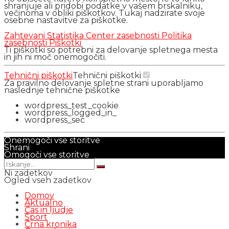
shranjuje ali pridobi podatke v vašem brskalniku,
večinoma v obliki piškotkov. Tukaj nadzirate svoje
osebne nastavitve za piškotke.
Zahtevani
Statistika
Center zasebnosti
Politika
zasebnosti
Piškotki
Ti piškotki so potrebni za delovanje spletnega mesta
in jih ni moč onemogočiti.
Tehnični piškotki
Tehnični piškotki
Za pravilno delovanje spletne strani uporabljamo
naslednje tehnične piškotke
wordpress_test_cookie
wordpress_logged_in_
wordpress_sec
Onemogoči vse storitve
Shrani
Omogoči vse storitve
Ni zadetkov
Ogled vseh zadetkov
Domov
Aktualno
Čas in ljudje
Šport
Črna kronika