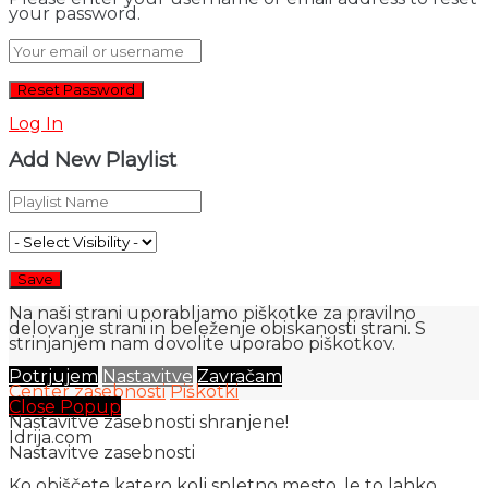
your password.
Log In
Add New Playlist
Na naši strani uporabljamo piškotke za pravilno
delovanje strani in beleženje obiskanosti strani. S
strinjanjem nam dovolite uporabo piškotkov.
Potrjujem
Nastavitve
Zavračam
Center zasebnosti
Piškotki
Close Popup
Nastavitve zasebnosti shranjene!
Idrija.com
Nastavitve zasebnosti
Ko obiščete katero koli spletno mesto, le to lahko