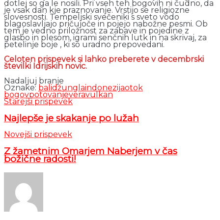
dotlej so ga le nosili. Pri vseh teh bogovih ni čudno, da
je vsak dan kje praznovanje. Vrstijo se religiozne
slovesnosti. Tempeljski svečeniki s sveto vodo
blagoslavljajo pričujoče in pojejo nabožne pesmi. Ob
tem je vedno priložnost za zabave in pojedine z
glasbo in plesom, igrami senčnih lutk in na skrivaj, za
petelinje boje , ki so uradno prepovedani.
Celoten prispevek si lahko preberete v decembrski
številki Idrijskih novic.
Nadaljuj branje
Oznake:
bali
džungla
indonezija
otok
bogov
potovanje
vera
vulkan
Starejši prispevek
Najlepše je skakanje po lužah
Novejši prispevek
Z žametnim Omarjem Naberjem v čas
božične radosti!