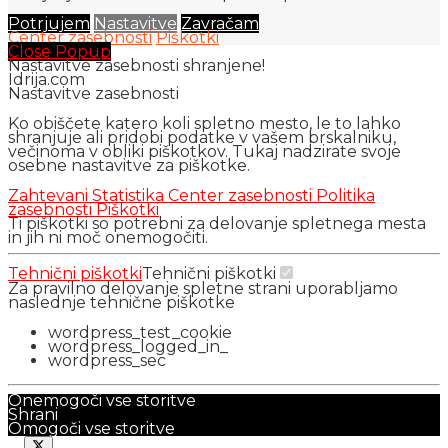
Potrjujem
Nastavitve
Zavračam
Center zasebnosti
Piškotki
Close Popup
Nastavitve zasebnosti shranjene!
Idrija.com
Nastavitve zasebnosti
Ko obiščete katero koli spletno mesto, le to lahko
shranjuje ali pridobi podatke v vašem brskalniku,
večinoma v obliki piškotkov. Tukaj nadzirate svoje
osebne nastavitve za piškotke.
Zahtevani
Statistika
Center zasebnosti
Politika
zasebnosti
Piškotki
Ti piškotki so potrebni za delovanje spletnega mesta
in jih ni moč onemogočiti.
Tehnični piškotki
Tehnični piškotki
Za pravilno delovanje spletne strani uporabljamo
naslednje tehnične piškotke
wordpress_test_cookie
wordpress_logged_in_
wordpress_sec
Onemogoči vse storitve
Shrani
Omogoči vse storitve