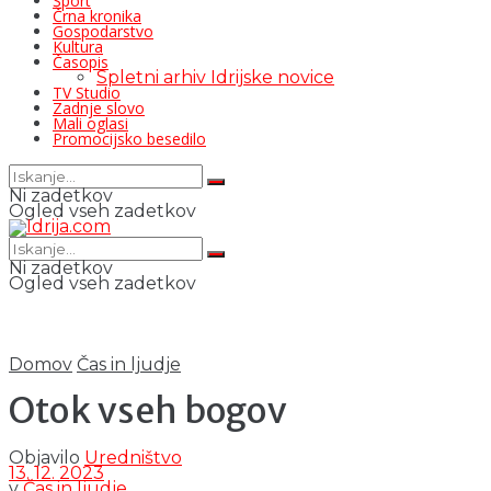
Šport
Črna kronika
Gospodarstvo
Kultura
Časopis
Spletni arhiv Idrijske novice
TV Studio
Zadnje slovo
Mali oglasi
Promocijsko besedilo
Ni zadetkov
Ogled vseh zadetkov
Ni zadetkov
Ogled vseh zadetkov
Domov
Čas in ljudje
Otok vseh bogov
Objavilo
Uredništvo
13. 12. 2023
v
Čas in ljudje