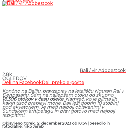
Bali / vir Adobestcok
2.8k
OGLEDOV
Deli na Facebook
Deli preko e-pošte
Končno na Baliju, pravzaprav na letališču Ngurah Rai v
Denpasarju. Sem na najlepšem otoku od skupno
18.306 otokov v času oseke.
Namreč, ko je plima jih
kakih tisoč preplavi morje. Bali leži dobrih 10 stopinj
pod ekvatorjem. Je med najbolj obiskanimi v
Sundskem arhipelagu in prav gotovo med najbolj
razvpitimi.
Objavljeno: torek, 12. december 2023 ob 10:54 | besedilo in
fotografije: Niko Jereb