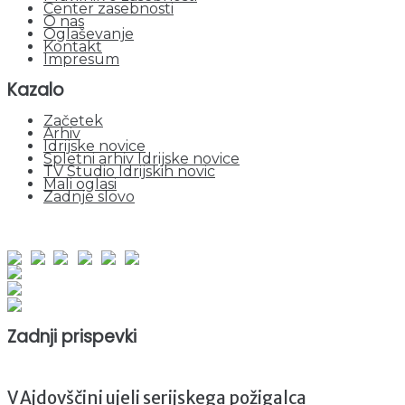
Center zasebnosti
O nas
Oglaševanje
Kontakt
Impresum
Kazalo
Začetek
Arhiv
Idrijske novice
Spletni arhiv Idrijske novice
TV Studio Idrijskih novic
Mali oglasi
Zadnje slovo
obiskov od 1. januarja 2026
Obiskovalcev skupaj : 950398
Prikazov skupaj : 2530816
Trenutno : 42
Zadnji prispevki
V Ajdovščini ujeli serijskega požigalca