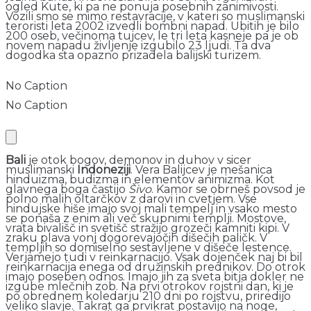
ogled Kute, ki pa ne ponuja posebnih zanimivosti.
Vozili smo se mimo restavracije, v kateri so muslimanski
teroristi leta 2002 izvedli bombni napad. Ubitih je bilo
200 oseb, večinoma tujcev, le tri leta kasneje pa je ob
novem napadu življenje izgubilo 23 ljudi. Ta dva
dogodka sta opazno prizadela balijski turizem.
No Caption
No Caption
Bali
je otok bogov, demonov in duhov v sicer
muslimanski
Indoneziji
. Vera Balijcev je mešanica
hinduizma, budizma in elementov animizma. Kot
glavnega boga častijo
Šivo
. Kamor se obrneš povsod je
polno malih oltarčkov z darovi in cvetjem. Vse
hindujske hiše imajo svoj mali tempelj in vsako mesto
se ponaša z enim ali več skupnimi templji. Mostove,
vrata bivališč in svetišč stražijo grozeči kamniti kipi. V
zraku plava vonj dogorevajočih dišečih paličk. V
templjih so domiselno sestavljene v dišeče lestence.
Verjamejo tudi v reinkarnacijo. Vsak dojenček naj bi bil
reinkarnacija enega od družinskih prednikov. Do otrok
imajo poseben odnos. Imajo jih za sveta bitja dokler ne
izgube mlečnih zob. Na prvi otrokov rojstni dan, ki je
po obrednem koledarju 210 dni po rojstvu, priredijo
veliko slavje. Takrat ga prvikrat postavijo na noge,