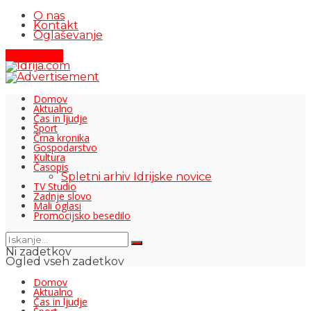
O nas
Kontakt
Oglaševanje
Pišite nam
Domov
Aktualno
Čas in ljudje
Šport
Črna kronika
Gospodarstvo
Kultura
Časopis
Spletni arhiv Idrijske novice
TV Studio
Zadnje slovo
Mali oglasi
Promocijsko besedilo
Ni zadetkov
Ogled vseh zadetkov
Domov
Aktualno
Čas in ljudje