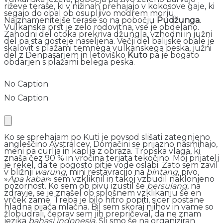
riževe terase, ki v nižinah prehajajo v kokosove gaje, ki
segajo do obal ob osupljivo modrem morju.
Najznamenitejše terase so na pobočju
Pudžunga
.
Vulkanska prst je zelo rodovitna, vse je obdelano.
Zahodni del otoka prekriva džungla, vzhodni in južni
del pa sta gosteje naseljena. Večji del balijske obale je
skalovit s plažami temnega vulkanskega peska, južni
del z Denpasarjem in letoviško
Kuto
pa je bogato
obdarjen s plažami belega peska.
No Caption
No Caption
Ko se sprehajam po Kuti je povsod slišati zategnjeno
angleščino Avstralcev. Domačini se prijazno nasmihajo,
meni pa curlja in kaplja z obraza. Tropska vlaga, ki
znaša čez 90 % in vročina terjata tekočino. Moj prijatelj
je rekel, da te pogosto pitje vode oslabi. Zato sem zavil
v bližnji
warung
, mini restavracijo na
bintang
, pivo.
»
Apa kabar
« sem vzkliknil in takoj vzbudil naklonjeno
pozornost. Ko sem ob pivu izustil še
bersulang
, na
zdravje, se je znašel ob splošnem vzklikanju še en
vrček zame. Treba je bilo hitro popiti, sicer postane
hladna pijača mlačna. Bil sem skoraj njihov in vame so
žlobudrali, čeprav sem jih prepričeval, da ne znam
jezika
bahasi indonesia.
Šli smo še na organiziran