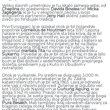
Veliko slavnih umetnikov je tu iskalo samega sebe, od
Chaplina
do glasbenikov
Davida Bowiea
ter
Micka
Jagegerja
, ki je tu v eksotičnem okolju s svojo
dolgoletno partnerico
Jeny Hall
sklenil zakonsko
zvezo po hindujski tradiciji.
Prvi Evropejec, ki je raziskal otok je bil holandski
popotnik
Cornelius de Houtman
leta 1597. Lepota
narave in prijaznost domačink sta bila kriva, da je bil
kapitan skoraj ob vse moštvo, ko je hotel odpluti.
Prijaznost z nasmeški je res prava odlika, s katero so
obdarjeni vsi domačini. Moj prijatelj je bil na Baliju
decembra leta 1958 kot mornar na rušilcu, ki je
spremljal
maršala
Tita
na obisku pri predsedniku
Sukarnu
. Povedal je, da je bil otok kot raj, in da je bilo
videvati tudi domačinke zgoraj brez. Pravi turistični
bum je Bali doživel v sedemdesetih letih prejšnjega
stoletja, predvsem jug s Kuto in Ubudom v
notranjosti.
Otok je vulkanski. Po sredini se dvigujejo 3.000 m
visoki vulkani in prenekateri je še živ. Zadnji
katastrofalni izbruh je bil leta 1963. Lava je odnesla
cele vasi z riževimi polji vred. Življenje je izgubilo več
kot 1.000 ljudi. Najvišji vrh je
Gunung Agung
, ki se
dviga 3.142 m visoko. Pravijo mu tudi
gunung api
,
goreča gora. Je sveta gora, na njej je domovanje boga
Šive
. Na njenem pobočju stoji glavni tempelj otoka
Pura Besakh
, Mati templjev, kraj obrednih darovanj za
blaginjo celega otoka. Med gorami se skrivajo
vulkanska jezera, pobočja pa živo zeleno barvajo