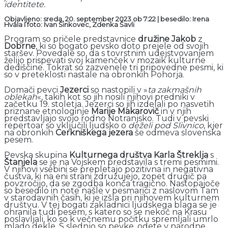
identitete.
Objavljeno: sreda, 20. september 2023 ob 7:22 | besedilo: Irena
Hvala I foto: Ivan Šinkovec, Zdenka Šavli
Program so pričele predstavnice
družine Jakob
z
Dobrne
, ki so bogato pevsko doto prejele od svojih
staršev. Povedale so, da s tovrstnim udejstvovanjem
želijo prispevati svoj kamenček v mozaik kulturne
dediščine. Tokrat so zazvenele tri pripovedne pesmi, ki
so v preteklosti nastale na obronkih Pohorja.
Domači pevci
Jezerci
so nastopili v »
ta zakmašnih
oblekah
«, takih kot so jih nosili njihovi predniki v
začetku 19. stoletja. Jezerci so jih izdelali po nasvetih
priznane etnologinje
Marije Makarovič
in v njih
predstavljajo svojo rodno Notranjsko. Tudi v pevski
repertoar so vključili ljudsko o
deželi pod Slivnico
, kjer
na obronkih
Cerkniškega jezera
še odmeva slovenska
pesem.
Pevska skupina
Kulturnega društva Karla Štreklja
s
Štanjela
se je na Vojskem predstavila s tremi pesmimi.
V njihovi vsebini se prepletajo pozitivna in negativna
čustva, ki na eni strani združujejo, zopet drugič pa
povzročijo, da se zgodba konča tragično. Nastopajoče
so besedilo in note našle v pesmarici z naslovom Tam
v starodavnih časih, ki je izšla pri njihovem kulturnem
društvu. V tej bogati zakladnici ljudskega blaga se je
ohranila tudi pesem, s katero so se nekoč na Krasu
poslavljali, ko so k večnemu počitku spremljali umrlo
mlado dekle. S slednjo so pevke, odete v narodne