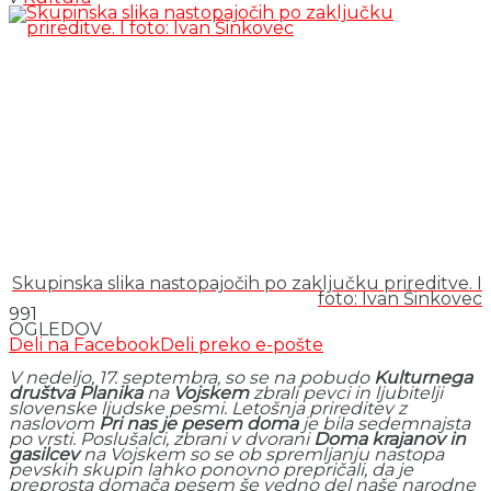
Skupinska slika nastopajočih po zaključku prireditve. I
foto: Ivan Šinkovec
991
OGLEDOV
Deli na Facebook
Deli preko e-pošte
V nedeljo, 17. septembra, so se na pobudo
Kulturnega
društva Planika
na
Vojskem
zbrali pevci in ljubitelji
slovenske ljudske pesmi. Letošnja prireditev z
naslovom
Pri nas je pesem doma
je bila sedemnajsta
po vrsti. Poslušalci, zbrani v dvorani
Doma krajanov in
gasilcev
na Vojskem so se ob spremljanju nastopa
pevskih skupin lahko ponovno prepričali, da je
preprosta domača pesem še vedno del naše narodne