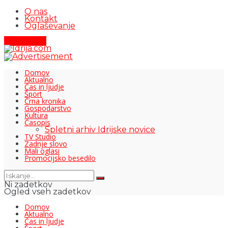
O nas
Kontakt
Oglaševanje
Pišite nam
Domov
Aktualno
Čas in ljudje
Šport
Črna kronika
Gospodarstvo
Kultura
Časopis
Spletni arhiv Idrijske novice
TV Studio
Zadnje slovo
Mali oglasi
Promocijsko besedilo
Ni zadetkov
Ogled vseh zadetkov
Domov
Aktualno
Čas in ljudje