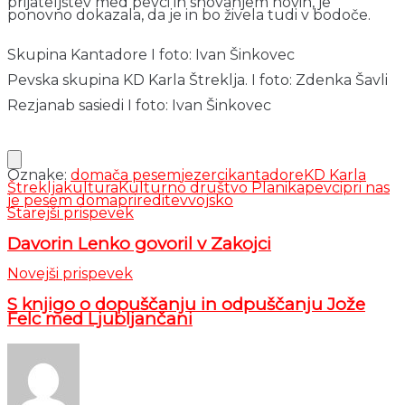
prijateljstev med pevci in snovanjem novih, je
ponovno dokazala, da je in bo živela tudi v bodoče.
Skupina Kantadore I foto: Ivan Šinkovec
Pevska skupina KD Karla Štreklja. I foto: Zdenka Šavli
Rezjanab sasiedi I foto: Ivan Šinkovec
Oznake:
domača pesem
jezerci
kantadore
KD Karla
Štreklja
kultura
Kulturno društvo Planika
pevci
pri nas
je pesem doma
prireditev
vojsko
Starejši prispevek
Davorin Lenko govoril v Zakojci
Novejši prispevek
S knjigo o dopuščanju in odpuščanju Jože
Felc med Ljubljančani