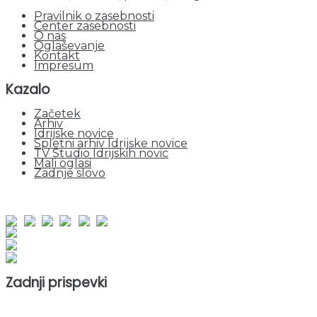
Pravilnik o zasebnosti
Center zasebnosti
O nas
Oglaševanje
Kontakt
Impresum
Kazalo
Začetek
Arhiv
Idrijske novice
Spletni arhiv Idrijske novice
TV Studio Idrijskih novic
Mali oglasi
Zadnje slovo
obiskov od 1. januarja 2026
Obiskovalcev skupaj : 956851
Prikazov skupaj : 2540261
Trenutno : 73
Zadnji prispevki