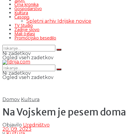
Šport
Črna kronika
Gospodarstvo
Kultura
Časopis
Spletni arhiv Idrijske novice
TV Studio
Zadnje slovo
Mali oglasi
Promocijsko besedilo
Ni zadetkov
Ogled vseh zadetkov
Ni zadetkov
Ogled vseh zadetkov
Domov
Kultura
Na Vojskem je pesem doma
Objavilo
Uredništvo
20. 09. 2023
v
Kultura