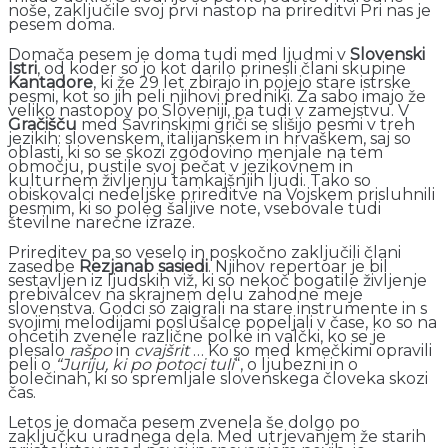
noše, zaključile svoj prvi nastop na prireditvi Pri nas je
pesem doma.
Domača pesem je doma tudi med ljudmi v
Slovenski
Istri
, od koder so jo kot darilo prinesli člani skupine
Kantadore
, ki že 29 let zbirajo in pojejo stare istrske
pesmi, kot so jih peli njihovi predniki. Za sabo imajo že
veliko nastopov po Sloveniji, pa tudi v zamejstvu. V
Gračišču
med Šavrinskimi griči se slišijo pesmi v treh
jezikih: slovenskem, italijanskem in hrvaškem, saj so
oblasti, ki so se skozi zgodovino menjale na tem
območju, pustile svoj pečat v jezikovnem in
kulturnem življenju tamkajšnjih ljudi. Tako so
obiskovalci nedeljske prireditve na Vojskem prisluhnili
pesmim, ki so poleg šaljive note, vsebovale tudi
številne narečne izraze.
Prireditev pa so veselo in poskočno zaključili člani
zasedbe
Rezjanab sasiedi
. Njihov repertoar je bil
sestavljen iz ljudskih viž, ki so nekoč bogatile življenje
prebivalcev na skrajnem delu zahodne meje
slovenstva. Godci so zaigrali na stare instrumente in s
svojimi melodijami poslušalce popeljali v čase, ko so na
ohcetih zvenele različne polke in valčki, ko se je
plesalo
rašpo
in
cvajšrit
… Ko so med kmečkimi opravili
peli o
“Juriju, ki po potoci tuli
“, o ljubezni in o
bolečinah, ki so spremljale slovenskega človeka skozi
čas.
Letos je domača pesem zvenela še dolgo po
zaključku uradnega dela. Med utrjevanjem že starih