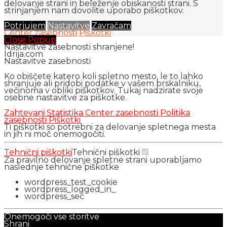
delovanje strani in beleženje obiskanosti strani. S
strinjanjem nam dovolite uporabo piškotkov.
Potrjujem
Nastavitve
Zavračam
Center zasebnosti
Piškotki
Close Popup
Nastavitve zasebnosti shranjene!
Idrija.com
Nastavitve zasebnosti
Ko obiščete katero koli spletno mesto, le to lahko
shranjuje ali pridobi podatke v vašem brskalniku,
večinoma v obliki piškotkov. Tukaj nadzirate svoje
osebne nastavitve za piškotke.
Zahtevani
Statistika
Center zasebnosti
Politika
zasebnosti
Piškotki
Ti piškotki so potrebni za delovanje spletnega mesta
in jih ni moč onemogočiti.
Tehnični piškotki
Tehnični piškotki
Za pravilno delovanje spletne strani uporabljamo
naslednje tehnične piškotke
wordpress_test_cookie
wordpress_logged_in_
wordpress_sec
Onemogoči vse storitve
Shrani